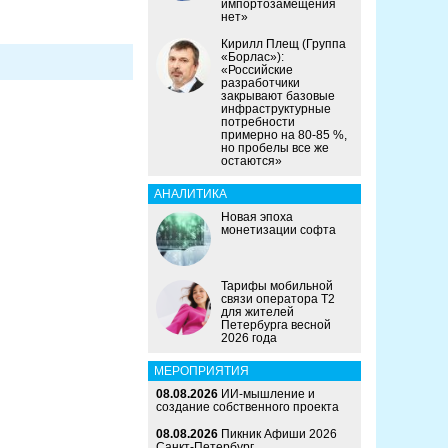
импортозамещения
нет»
Кирилл Плещ (Группа
«Борлас»):
«Российские
разработчики
закрывают базовые
инфраструктурные
потребности
примерно на 80-85 %,
но пробелы все же
остаются»
АНАЛИТИКА
Новая эпоха
монетизации софта
Тарифы мобильной
связи оператора Т2
для жителей
Петербурга весной
2026 года
МЕРОПРИЯТИЯ
08.08.2026
ИИ-мышление и
создание собственного проекта
08.08.2026
Пикник Афиши 2026
Санкт-Петербург