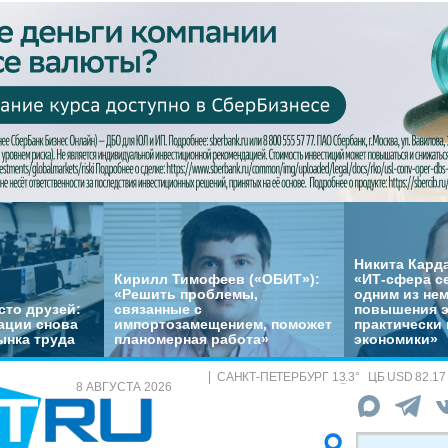
Никита Кард
Кирилл Тимофеев («ОБИТ»):
«ИТ-сфера с
«Решить проблемы,
одним из не
сто друзей:
связанные с
повышения 
ации снова
импортозамещением, поможет
практически 
ынка труда
планомерная работа»
экономики»
САНКТ-ПЕТЕРБУРГ
13.3
°
ЦБ
USD 82.17
8 АВГУСТА 2026