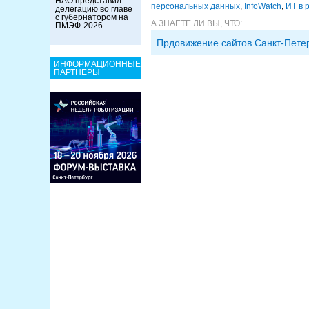
НАО представил
персональных данных
,
InfoWatch
,
ИТ в 
делегацию во главе
с губернатором на
А ЗНАЕТЕ ЛИ ВЫ, ЧТО:
ПМЭФ-2026
Прдовижение сайтов Санкт-Пете
ИНФОРМАЦИОННЫЕ
ПАРТНЕРЫ