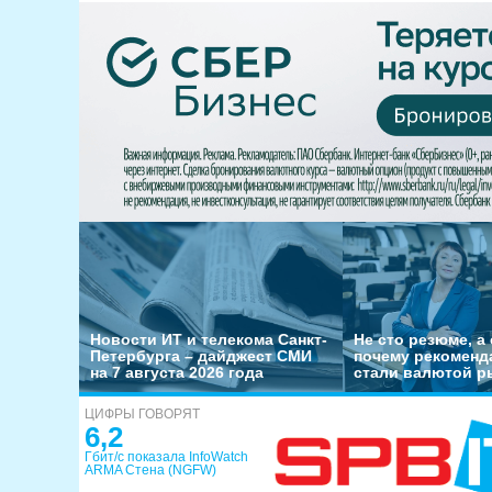
Новости ИТ и телекома Санкт-
Не сто резюме, а 
Петербурга – дайджест СМИ
почему рекоменд
на 7 августа 2026 года
стали валютой р
ЦИФРЫ ГОВОРЯТ
6,2
Гбит/с показала InfoWatch
ARMA Стена (NGFW)