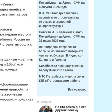
Петербурга – дайджест СМИ на
«Утечки
4 августа 2026 года
 маркетплейсы и
В ИТМО Хайпарк завершен
 отмечают авторы
первый этап строительства
объектов инженерной
инфраструктуры
рится в
Новости ИТ и телекома Санкт-
ают первое место и
Петербурга – дайджест СМИ на
рейтинге Россия по
31 июля 2026 года
й страны выросла с
Ленинградцы потребляют
больше мобильного интернета
чем петербуржцы. В лидерах -
е данные – за пять
Колпино и Гатчина
рд и 165,7 млн
Билайн стал ещё надёжнее на
на, номера
берегу Финского залива
МТС Петербург улучшила связь
LTE в Петроградском районе
 информационные
енте приводят к
Все новости
ать жертвами
енерии
», – поясняет
ИТ-КЛАСС
Не сто резюме, а сто
друзей: почему