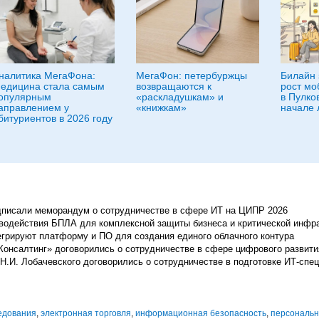
налитика МегаФона:
МегаФон: петербуржцы
Билайн 
едицина стала самым
возвращаются к
рост мо
опулярным
«раскладушкам» и
в Пулко
аправлением у
«книжкам»
начале 
битуриентов в 2026 году
одписали меморандум о сотрудничестве в сфере ИТ на ЦИПР 2026
водействия БПЛА для комплексной защиты бизнеса и критической инфр
грируют платформу и ПО для создания единого облачного контура
онсалтинг» договорились о сотрудничестве в сфере цифрового развити
 Н.И. Лобачевского договорились о сотрудничестве в подготовке ИТ-спе
едования
,
электронная торговля
,
информационная безопасность
,
персональ