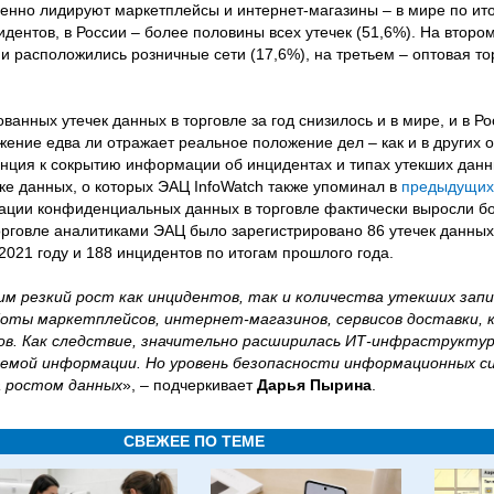
енно лидируют маркетплейсы и интернет-магазины – в мире по ит
дентов, в России – более половины всех утечек (51,6%). На второ
и расположились розничные сети (17,6%), на третьем – оптовая то
анных утечек данных в торговле за год снизилось и в мире, и в Ро
жение едва ли отражает реальное положение дел – как и в других о
нция к сокрытию информации об инцидентах и типах утекших данн
ке данных, о которых ЭАЦ InfoWatch также упоминал в
предыдущих
тации конфиденциальных данных в торговле фактически выросли бо
торговле аналитиками ЭАЦ было зарегистрировано 86 утечек данных
в 2021 году и 188 инцидентов по итогам прошлого года.
им резкий рост как инцидентов, так и количества утекших зап
боты маркетплейсов, интернет-магазинов, сервисов доставки,
дов. Как следствие, значительно расширилась ИТ-инфраструкту
емой информации. Но уровень безопасности информационных с
а ростом данных
», – подчеркивает
Дарья Пырина
.
СВЕЖЕЕ ПО ТЕМЕ