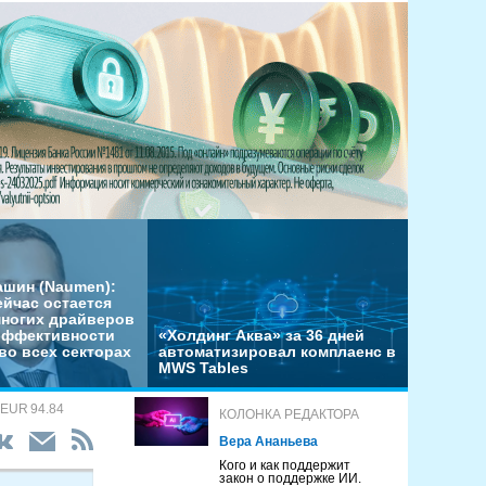
ашин (Naumen):
ейчас остается
многих драйверов
эффективности
«Холдинг Аква» за 36 дней
во всех секторах
автоматизировал комплаенс в
MWS Tables
 EUR 94.84
КОЛОНКА РЕДАКТОРА
Вера Ананьева
Кого и как поддержит
закон о поддержке ИИ.