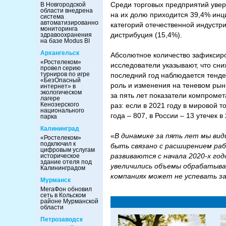
Среди торговых предприятий увер
В Новгородской
области внедрена
на их долю приходится 39,4% инци
система
автоматизированного
категорий отечественной индустри
мониторинга
дистрибуция (15,4%).
здравоохранения
на базе Modus BI
Архангельск
Абсолютное количество зафиксиров
«Ростелеком»
исследователи указывают, что сни
провел серию
турниров по игре
последний год наблюдается тенде
«БезОпасный
роль и изменения на теневом рын
интернет» в
экологическом
за пять лет показатели компроме
лагере
Кенозерского
раз: если в 2021 году в мировой 
национального
года – 807, в России – 13 утечек 
парка
Калининград
«
В динамике за пять лет мы вид
«Ростелеком»
подключил к
быть связано с расширением ра
цифровым услугам
развиваются с начала 2020-х го
историческое
здание отеля под
увеличились объемы обрабатыва
Калининградом
компаниях может не успевать з
Мурманск
МегаФон обновил
сеть в Кольском
районе Мурманской
области
Петрозаводск