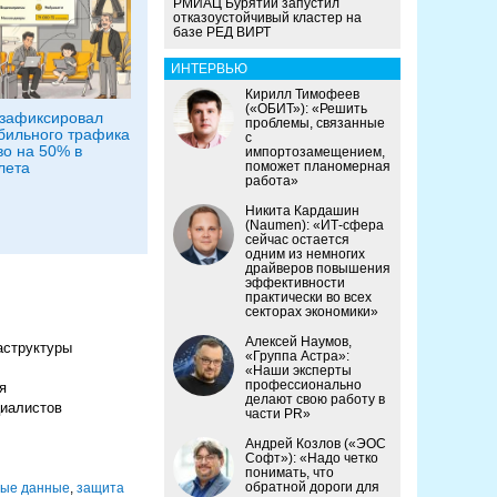
РМИАЦ Бурятии запустил
отказоустойчивый кластер на
базе РЕД ВИРТ
ИНТЕРВЬЮ
Кирилл Тимофеев
(«ОБИТ»): «Решить
зафиксировал
проблемы, связанные
бильного трафика
с
во на 50% в
импортозамещением,
лета
поможет планомерная
работа»
Никита Кардашин
(Naumen): «ИТ-сфера
сейчас остается
одним из немногих
драйверов повышения
эффективности
практически во всех
секторах экономики»
Алексей Наумов,
аструктуры
«Группа Астра»:
«Наши эксперты
профессионально
я
делают свою работу в
циалистов
части PR»
Андрей Козлов («ЭОС
Софт»): «Надо четко
понимать, что
обратной дороги для
ные данные
,
защита