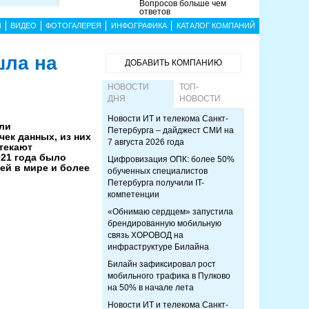
Вопросов больше чем
ответов
Ы
ВИДЕО
ФОТОГАЛЕРЕЯ
ИНФОГРАФИКА
КАТАЛОГ КОМПАНИЙ
шла на
ДОБАВИТЬ КОМПАНИЮ
НОВОСТИ
ТОП-
ДНЯ
НОВОСТИ
Новости ИТ и телекома Санкт-
ли
Петербурга – дайджест СМИ на
чек данных, из них
7 августа 2026 года
утекают
021 года было
Цифровизация ОПК: более 50%
ей в мире и более
обученных специалистов
Петербурга получили IT-
компетенции
«Обнимаю сердцем» запустила
брендированную мобильную
связь ХОРОВОД на
инфраструктуре Билайна
Билайн зафиксировал рост
мобильного трафика в Пулково
на 50% в начале лета
Новости ИТ и телекома Санкт-