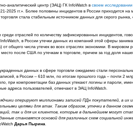
тно-аналитический центр (ЭАЦ) ГК InfoWatch в
своем исследовании
21-2025 гг.». Более половины инцидентов в России приходится на
 торговля стала стабильным источником данных для серого рынка,
 среди отраслей по количеству зафиксированных инцидентов, гово
InfoWatch, в России утечки данных из компаний этой сферы заним
) от общего числа утечек во всех отраслях экономики. В мировом 
 место после США по утечкам в торговле, причем за год доля наше
краденных данных в сфере торговли ожидаемо стали персональны
аписей, в России – 610 млн, по итогам прошлого года – почти 2 мл
вило, при компрометации баз данных утекают логины и пароли, име
ые адреса пользователей, отмечают в ЭАЦ InfoWatch.
дрядчики оперируют миллионами записей ПДн покупателей, а их
льными целями для атак. Таким образом, утечки в данном сегм
заций, так и для их клиентов, которые в дальнейшем могут ст
данные становятся основой для различных схем социальной инж
foWatch
Дарья Пырина
.