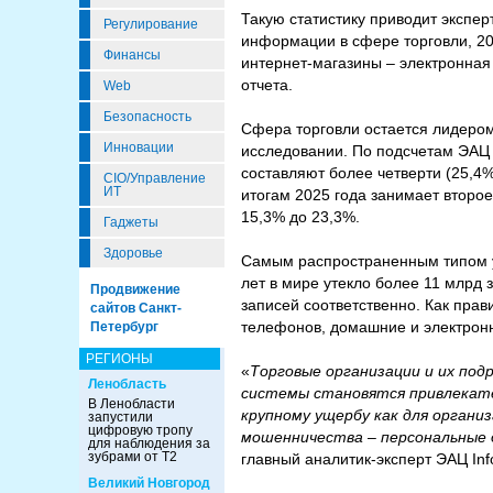
Такую статистику приводит экспер
Регулирование
информации в сфере торговли, 20
Финансы
интернет-магазины – электронная
отчета.
Web
Безопасность
Сфера торговли остается лидером
Инновации
исследовании. По подсчетам ЭАЦ 
составляют более четверти (25,4%
CIO/Управление
ИТ
итогам 2025 года занимает второе
15,3% до 23,3%.
Гаджеты
Здоровье
Самым распространенным типом у
лет в мире утекло более 11 млрд з
Продвижение
записей соответственно. Как пра
сайтов Санкт-
телефонов, домашние и электронн
Петербург
РЕГИОНЫ
«
Торговые организации и их по
Ленобласть
системы становятся привлекате
В Ленобласти
крупному ущербу как для органи
запустили
цифровую тропу
мошенничества – персональные 
для наблюдения за
зубрами от Т2
главный аналитик-эксперт ЭАЦ In
Великий Новгород