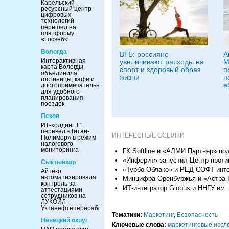
Карельский
ресурсный центр
цифровых
технологий
перешёл на
платформу
«Госвеб»
Вологда
ВТБ: россияне
А
Интерактивная
увеличивают расходы на
М
карта Вологды
спорт и здоровый образ
п
объединила
жизни
н
гостиницы, кафе и
а
достопримечательности
для удобного
планирования
поездок
Псков
ИТ-холдинг Т1
перевел «Титан-
ИНТЕРЕСНЫЕ ССЫЛКИ
Полимер» в режим
налогового
мониторинга
ГК Softline и «АЛМИ Партнер» п
«Инферит» запустил Центр проти
Сыктывкар
«Турбо Облако» и РЕД СОФТ инте
Айтеко
автоматизировала
Минцифра Оренбуржья и «Астра К
контроль за
ИТ-интегратор Globus и ННГУ им.
аттестациями
сотрудников на
ЛУКОЙЛ-
Ухтанефтепереработка
Тематики:
Маркетинг
,
Безопасность
Ненецкий округ
Ключевые слова:
маркетинговые иссл