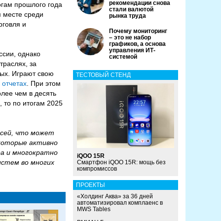
рекомендации снова
огам прошлого года
стали валютой
м месте среди
рынка труда
рговля и
Почему мониторинг
– это не набор
графиков, а основа
управления ИТ-
ссии, однако
системой
траслях, за
ых. Играют свою
ТЕСТОВЫЙ СТЕНД
 отчетах
. При этом
лее чем в десять
, то по итогам 2025
исей, что может
 которые активно
ра и многократно
iQOO 15R
истем во многих
Смартфон iQOO 15R: мощь без
компромиссов
ПРОЕКТЫ
«Холдинг Аква» за 36 дней
автоматизировал комплаенс в
MWS Tables