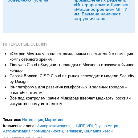
«Интерпроком» и Дивизион
«Машиностроение» МГТУ
им. Баумана начинают
сотрудничество
ИНТЕРЕСНЫЕ ССЫЛКИ
«Остров Мечты» управляет ожиданиями посетителей с помощью
компьютерного зрения
Timeweb Cloud объединит площадки в Москве в отказоустойчивое
кольцо
Сергей Волков, CISO Cloud.ru: рынок переходит к модели Security
by Design
Iot-платформа для развития комфортных и зеленых городов –
опыт «Росатома»
Все под контролем: зачем Минздрав вверяет медкарты россиян
искусственному интеллекту
Тематики:
Интеграция
,
Маркетинг
Ключевые слова:
Импорто­замещение
,
ЦИПР
,
VDI
,
Группа Астра
,
Автоматизация промышленности
,
Termidesk
,
Компания Увеон