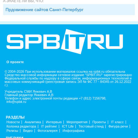
А ЗНАЕТЕ ЛИ ВЫ, ЧТО:
Прдовижение сайтов Санкт-Петербург
О проекте
© 2004-2026 При использовании материалов ссылка на spbit.ru обязательна
Средство массовой информации сетевое издание "SPBIT.RU" зарегистрировано
Федеральной службы по надзору в сфере связи, информационных технологий и
массовых коммуникаций (реестровая запись ЭЛ № ФС 77 - 84345 от 26.12.2022
г.).
Учредитель СМИ Янкевич А.В
Главный редактор Янкевич А.В
Телефон и адрес электронной почты редакции +7 (812) 7156798,
info@spbit.ru
РАЗДЕЛЫ
Новости
Аналитика
Интервью
Мероприятия
Проекты
IT класс
Колонка редактора
IT рейтинг
ICT Life
Тестовый стенд
Фигура речи
Релизы
Видео
Фотогалерея
Инфографика