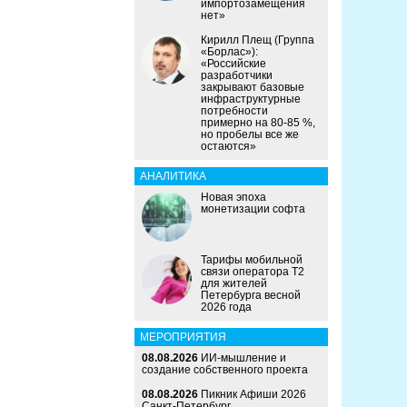
импортозамещения
нет»
Кирилл Плещ (Группа
«Борлас»):
«Российские
разработчики
закрывают базовые
инфраструктурные
потребности
примерно на 80-85 %,
но пробелы все же
остаются»
АНАЛИТИКА
Новая эпоха
монетизации софта
Тарифы мобильной
связи оператора Т2
для жителей
Петербурга весной
2026 года
МЕРОПРИЯТИЯ
08.08.2026
ИИ-мышление и
создание собственного проекта
08.08.2026
Пикник Афиши 2026
Санкт-Петербург