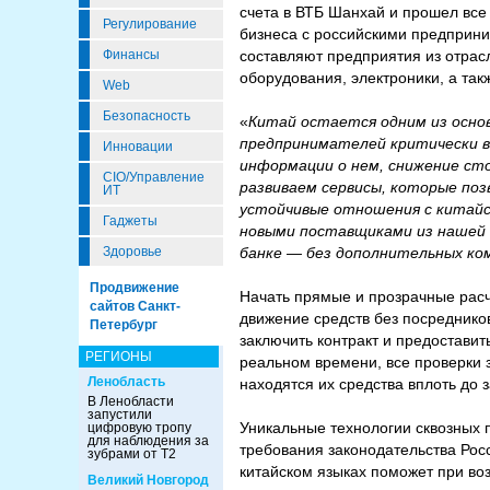
счета в ВТБ Шанхай и прошел все
Регулирование
бизнеса с российскими предприн
составляют предприятия из отра
Финансы
оборудования, электроники, а так
Web
Безопасность
«
Китай остается одним из основ
предпринимателей критически в
Инновации
информации о нем, снижение ст
CIO/Управление
развиваем сервисы, которые по
ИТ
устойчивые отношения с китайс
Гаджеты
новыми поставщиками из нашей 
банке — без дополнительных ко
Здоровье
Продвижение
Начать прямые и прозрачные расч
сайтов Санкт-
движение средств без посредников
Петербург
заключить контракт и предостави
РЕГИОНЫ
реальном времени, все проверки з
Ленобласть
находятся их средства вплоть до з
В Ленобласти
запустили
Уникальные технологии сквозных 
цифровую тропу
для наблюдения за
требования законодательства Росс
зубрами от Т2
китайском языках поможет при во
Великий Новгород