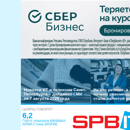
Новости ИТ и телекома Санкт-
Не сто резюме, а 
Петербурга – дайджест СМИ
почему рекоменд
на 7 августа 2026 года
стали валютой р
ЦИФРЫ ГОВОРЯТ
6,2
Гбит/с показала InfoWatch
ARMA Стена (NGFW)