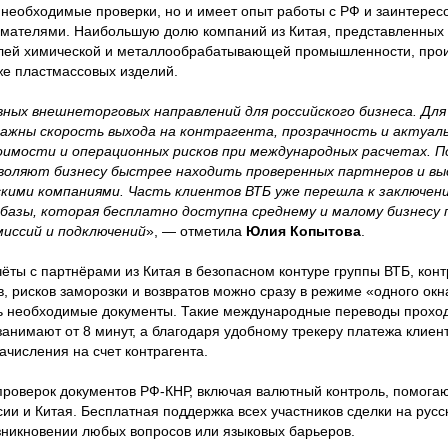
 необходимые проверки, но и имеет опыт работы с РФ и заинтерес
имателями. Наибольшую долю компаний из Китая, представленных
слей химической и металлообрабатывающей промышленности, про
же пластмассовых изделий.
ных внешнеторговых направлений для российского бизнеса. Для
ажны скорость выхода на контрагента, прозрачность и актуал
оимости и операционных рисков при международных расчетах. 
зволяют бизнесу быстрее находить проверенных партнеров и в
кими компаниями. Часть клиентов ВТБ уже перешла к заключен
базы, которая бесплатно доступна среднему и малому бизнесу 
миссий и подключений
», — отметила
Юлия Копытова
.
ёты с партнёрами из Китая в безопасном контуре группы ВТБ, кон
, рисков заморозки и возвратов можно сразу в режиме «одного окн
ть необходимые документы. Такие международные переводы проход
анимают от 8 минут, а благодаря удобному трекеру платежа клиент
ачисления на счет контрагента.
проверок документов РФ-КНР, включая валютный контроль, помогаю
ии и Китая. Бесплатная поддержка всех участников сделки на русс
зникновении любых вопросов или языковых барьеров.