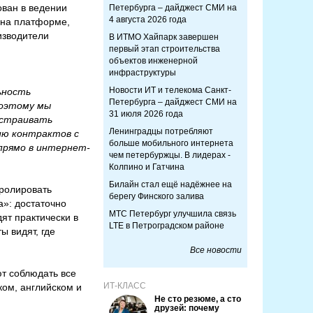
ован в ведении
Петербурга – дайджест СМИ на
4 августа 2026 года
 на платформе,
изводители
В ИТМО Хайпарк завершен
первый этап строительства
объектов инженерной
инфраструктуры
Новости ИТ и телекома Санкт-
ьность
Петербурга – дайджест СМИ на
Поэтому мы
31 июля 2026 года
ыстраивать
Ленинградцы потребляют
ию контрактов с
больше мобильного интернета
прямо в интернет-
чем петербуржцы. В лидерах -
Колпино и Гатчина
Билайн стал ещё надёжнее на
тролировать
берегу Финского залива
а»: достаточно
МТС Петербург улучшила связь
ят практически в
LTE в Петроградском районе
ы видят, где
Все новости
т соблюдать все
ИТ-КЛАСС
ком, английском и
Не сто резюме, а сто
друзей: почему