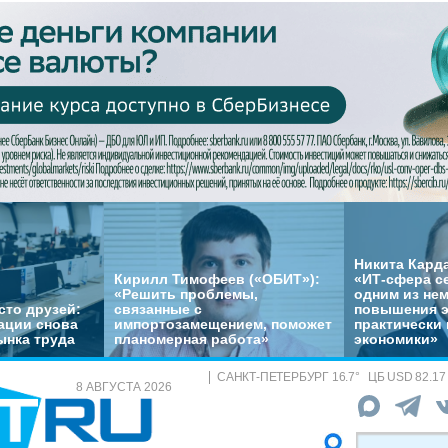
Никита Кард
Кирилл Тимофеев («ОБИТ»):
«ИТ-сфера с
«Решить проблемы,
одним из не
сто друзей:
связанные с
повышения 
ации снова
импортозамещением, поможет
практически 
ынка труда
планомерная работа»
экономики»
САНКТ-ПЕТЕРБУРГ
16.7
°
ЦБ
USD 82.17
8 АВГУСТА 2026