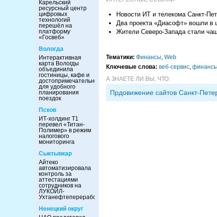
Карельский
ресурсный центр
Новости ИТ и телекома Санкт-Пет
цифровых
технологий
Два проекта «Диасофт» вошли в
перешёл на
Жители Северо-Запада стали ча
платформу
«Госвеб»
Вологда
Тематики:
Финансы
,
Web
Интерактивная
карта Вологды
Ключевые слова:
веб-сервис
,
финанс
объединила
гостиницы, кафе и
А ЗНАЕТЕ ЛИ ВЫ, ЧТО:
достопримечательности
для удобного
Прдовижение сайтов Санкт-Пете
планирования
поездок
Псков
ИТ-холдинг Т1
перевел «Титан-
Полимер» в режим
налогового
мониторинга
Сыктывкар
Айтеко
автоматизировала
контроль за
аттестациями
сотрудников на
ЛУКОЙЛ-
Ухтанефтепереработка
Ненецкий округ