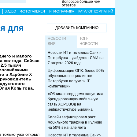
Вопросов больше чем
ответов
Ы
ВИДЕО
ФОТОГАЛЕРЕЯ
ИНФОГРАФИКА
КАТАЛОГ КОМПАНИЙ
ая для
ДОБАВИТЬ КОМПАНИЮ
НОВОСТИ
ТОП-
ДНЯ
НОВОСТИ
Новости ИТ и телекома Санкт-
днего и малого
Петербурга – дайджест СМИ на
а полгода. Сейчас
7 августа 2026 года
2,5 тысяч
 российскими
Цифровизация ОПК: более 50%
го в Харбине X
обученных специалистов
 руководитель
Петербурга получили IT-
родуктового
компетенции
Юлия Копытова.
«Обнимаю сердцем» запустила
брендированную мобильную
связь ХОРОВОД на
инфраструктуре Билайна
Билайн зафиксировал рост
мобильного трафика в Пулково
на 50% в начале лета
 только уже открыл
Новости ИТ и телекома Санкт-