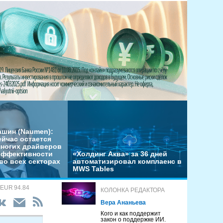
ашин (Naumen):
ейчас остается
многих драйверов
эффективности
«Холдинг Аква» за 36 дней
во всех секторах
автоматизировал комплаенс в
MWS Tables
 EUR 94.84
КОЛОНКА РЕДАКТОРА
Вера Ананьева
Кого и как поддержит
закон о поддержке ИИ.