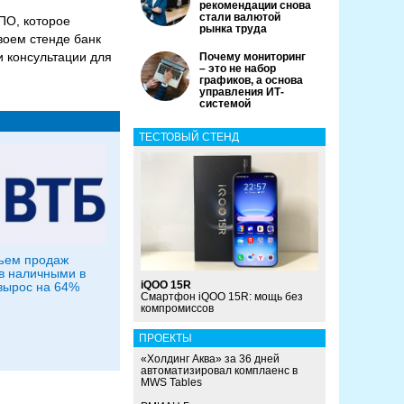
рекомендации снова
стали валютой
ПО, которое
рынка труда
воем стенде банк
 консультации для
Почему мониторинг
– это не набор
графиков, а основа
управления ИТ-
системой
ТЕСТОВЫЙ СТЕНД
ъем продаж
в наличными в
iQOO 15R
вырос на 64%
Смартфон iQOO 15R: мощь без
компромиссов
ПРОЕКТЫ
«Холдинг Аква» за 36 дней
автоматизировал комплаенс в
MWS Tables