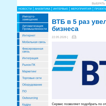
ВЫБРАТЬ
НОВОСТИ
АНАЛИТИКА
ИНТЕРВЬЮ
МЕРОПРИЯТИЯ
ПРОЕКТ
Импорто­
Замещение
ВТБ в 5 раз уве
Автоматизация
бизнеса
Промышленности
Интернет
22.05.2026 |
Мобильная связь
Фиксированная
связь
Интеграция
Рынок ПК
Маркетинг
Торговые сети
Оборудование
ПО
Outsourcing
Сервис позволяет подобрать по о
Кадры