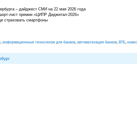
ербурга – дайджест СМИ на 22 мая 2026 года
 шорт-лист премии «ЦИПР Диджитал-2026»
ще страховать смартфоны
ы
,
информационные технологии для банков
,
автоматизация банков
,
ВТБ
,
новос
рбург