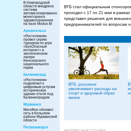
В Новгородской
области внедрена
ВТБ стал официальным спонсором
система
проходил с 17 по 21 мая в рамка
автоматизированного
мониторинга
представил решения для внешнеэк
здравоохранения
на базе Modus BI
предпринимателей по вопросам н
Архангельск
«Ростелеком»
провел серию
турниров по игре
«БезОпасный
интернет» в
экологическом
лагере
Кенозерского
национального
парка
Калининград
«Ростелеком»
подключил к
ВТБ: россияне
В
цифровым услугам
увеличивают расходы на
и
историческое
спорт и здоровый образ
н
здание отеля под
жизни
Калининградом
Мурманск
МегаФон обновил
сеть в Кольском
районе Мурманской
области
Петрозаводск
ИНТЕРЕСНЫЕ ССЫЛКИ