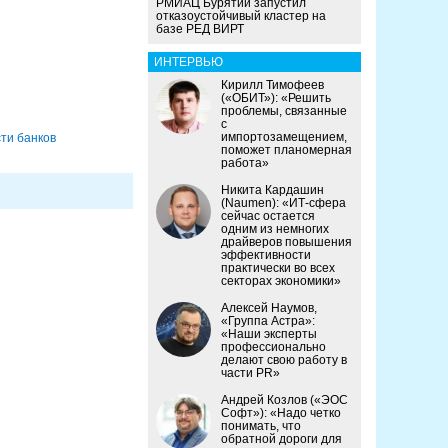
РМИАЦ Бурятии запустил
отказоустойчивый кластер на
базе РЕД ВИРТ
ИНТЕРВЬЮ
Кирилл Тимофеев
(«ОБИТ»): «Решить
проблемы, связанные
с
импортозамещением,
ти банков
поможет планомерная
работа»
Никита Кардашин
(Naumen): «ИТ-сфера
сейчас остается
одним из немногих
драйверов повышения
эффективности
практически во всех
секторах экономики»
Алексей Наумов,
«Группа Астра»:
«Наши эксперты
профессионально
делают свою работу в
части PR»
Андрей Козлов («ЭОС
Софт»): «Надо четко
понимать, что
обратной дороги для