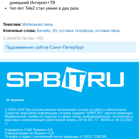
домашний Интернет+ТВ
Чат-бот Tele2 стал умнее в два раза
Тематики:
Мобильная связь
Ключевые слова:
Билайн
,
3G
,
сотовые телефоны
,
сотовая связь
А ЗНАЕТЕ ЛИ ВЫ, ЧТО:
Прдовижение сайтов Санкт-Петербург
О проекте
© 2004-2026 При использовании материалов ссылка на spbit.ru обязательна
Средство массовой информации сетевое издание "SPBIT.RU" зарегистрировано
Федеральной службы по надзору в сфере связи, информационных технологий и
массовых коммуникаций (реестровая запись ЭЛ № ФС 77 - 84345 от 26.12.2022
г.).
Учредитель СМИ Янкевич А.В
Главный редактор Янкевич А.В
Телефон и адрес электронной почты редакции +7 (812) 7156798,