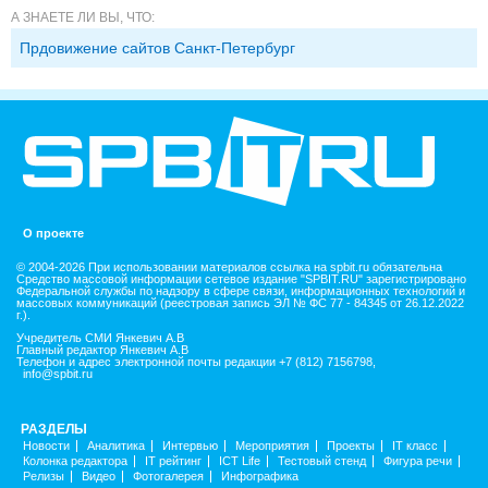
А ЗНАЕТЕ ЛИ ВЫ, ЧТО:
Прдовижение сайтов Санкт-Петербург
О проекте
© 2004-2026 При использовании материалов ссылка на spbit.ru обязательна
Средство массовой информации сетевое издание "SPBIT.RU" зарегистрировано
Федеральной службы по надзору в сфере связи, информационных технологий и
массовых коммуникаций (реестровая запись ЭЛ № ФС 77 - 84345 от 26.12.2022
г.).
Учредитель СМИ Янкевич А.В
Главный редактор Янкевич А.В
Телефон и адрес электронной почты редакции +7 (812) 7156798,
info@spbit.ru
РАЗДЕЛЫ
Новости
Аналитика
Интервью
Мероприятия
Проекты
IT класс
Колонка редактора
IT рейтинг
ICT Life
Тестовый стенд
Фигура речи
Релизы
Видео
Фотогалерея
Инфографика