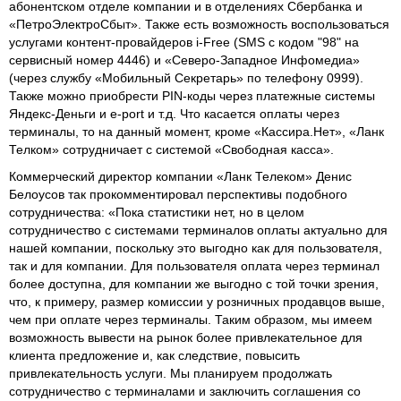
абонентском отделе компании и в отделениях Сбербанка и
«ПетроЭлектроСбыт». Также есть возможность воспользоваться
услугами контент-провайдеров i-Free (SMS с кодом "98" на
сервисный номер 4446) и «Северо-Западное Инфомедиа»
(через службу «Мобильный Секретарь» по телефону 0999).
Также можно приобрести PIN-коды через платежные системы
Яндекс-Деньги и e-port и т.д. Что касается оплаты через
терминалы, то на данный момент, кроме «Кассира.Нет», «Ланк
Телком» сотрудничает с системой «Свободная касса».
Коммерческий директор компании «Ланк Телеком» Денис
Белоусов так прокомментировал перспективы подобного
сотрудничества: «Пока статистики нет, но в целом
сотрудничество с системами терминалов оплаты актуально для
нашей компании, поскольку это выгодно как для пользователя,
так и для компании. Для пользователя оплата через терминал
более доступна, для компании же выгодно с той точки зрения,
что, к примеру, размер комиссии у розничных продавцов выше,
чем при оплате через терминалы. Таким образом, мы имеем
возможность вывести на рынок более привлекательное для
клиента предложение и, как следствие, повысить
привлекательность услуги. Мы планируем продолжать
сотрудничество с терминалами и заключить соглашения со