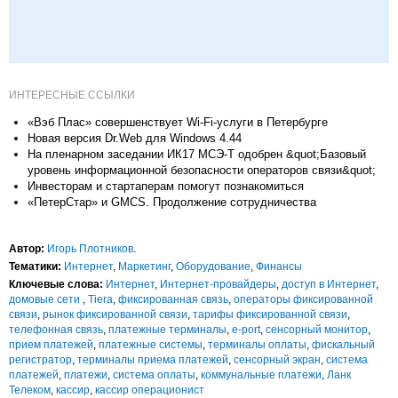
ИНТЕРЕСНЫЕ ССЫЛКИ
«Вэб Плас» совершенствует Wi-Fi-услуги в Петербурге
Новая версия Dr.Web для Windows 4.44
На пленарном заседании ИК17 МСЭ-Т одобрен &quot;Базовый
уровень информационной безопасности операторов связи&quot;
Инвесторам и стартаперам помогут познакомиться
«ПетерСтар» и GMCS. Продолжение сотрудничества
Автор:
Игорь Плотников
.
Тематики:
Интернет
,
Маркетинг
,
Оборудование
,
Финансы
Ключевые слова:
Интернет
,
Интернет-провайдеры
,
доступ в Интернет
,
домовые сети
,
Tiera
,
фиксированная связь
,
операторы фиксированной
связи
,
рынок фиксированной связи
,
тарифы фиксированной связи
,
телефонная связь
,
платежные терминалы
,
e-port
,
сенсорный монитор
,
прием платежей
,
платежные системы
,
терминалы оплаты
,
фискальный
регистратор
,
терминалы приема платежей
,
сенсорный экран
,
система
платежей
,
платежи
,
система оплаты
,
коммунальные платежи
,
Ланк
Телеком
,
кассир
,
кассир операционист