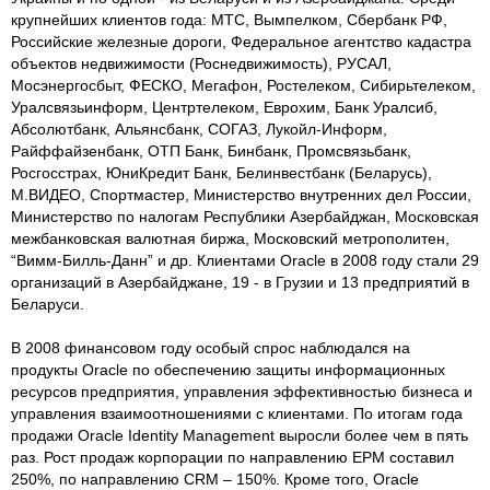
крупнейших клиентов года: МТС, Вымпелком, Сбербанк РФ,
Российские железные дороги, Федеральное агентство кадастра
объектов недвижимости (Роснедвижимость), РУСАЛ,
Мосэнергосбыт, ФЕСКО, Мегафон, Ростелеком, Сибирьтелеком,
Уралсвязьинформ, Центртелеком, Еврохим, Банк Уралсиб,
Абсолютбанк, Альянсбанк, СОГАЗ, Лукойл-Информ,
Райффайзенбанк, ОТП Банк, Бинбанк, Промсвязьбанк,
Росгосстрах, ЮниКредит Банк, Белинвестбанк (Беларусь),
М.ВИДЕО, Спортмастер, Министерство внутренних дел России,
Министерство по налогам Республики Азербайджан, Московская
межбанковская валютная биржа, Московский метрополитен,
“Вимм-Билль-Данн” и др. Клиентами Oracle в 2008 году стали 29
организаций в Азербайджане, 19 - в Грузии и 13 предприятий в
Беларуси.
В 2008 финансовом году особый спрос наблюдался на
продукты Oracle по обеспечению защиты информационных
ресурсов предприятия, управления эффективностью бизнеса и
управления взаимоотношениями с клиентами. По итогам года
продажи Oracle Identity Management выросли более чем в пять
раз. Рост продаж корпорации по направлению EPM составил
250%, по направлению CRM – 150%. Кроме того, Oracle