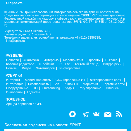
О проекте
© 2004-2026 При использовании материалов ссылка на spbit.ru обязательна
Средство массовой информации сетевое издание "SPBIT.RU" зарегистрировано
Федеральной службы по надзору в сфере связи, информационных технологий и
массовых коммуникаций (реестровая запись ЭЛ № ФС 77 - 84345 от 26.12.2022
г.).
Учредитель СМИ Янкевич А.В
Главный редактор Янкевич А.В
Телефон и адрес электронной почты редакции +7 (812) 7156798,
info@spbit.ru
РАЗДЕЛЫ
Новости
Аналитика
Интервью
Мероприятия
Проекты
IT класс
Колонка редактора
IT рейтинг
ICT Life
Тестовый стенд
Фигура речи
Релизы
Видео
Фотогалерея
Инфографика
РУБРИКИ
Интернет
Мобильная связь
CIO/Управление ИТ
Фиксированная связь
Интеграция
Безопасность
Веб
Рынок ПК
Маркетинг
Торговые сети
Оборудование
ПО
Outsourcing
Кадры
Регулирование
Финансы
Инновации
Гаджеты
ПОЛЕЗНОЕ
Аренда серверов с GPU
Бесплатная подписка на новости SPbIT