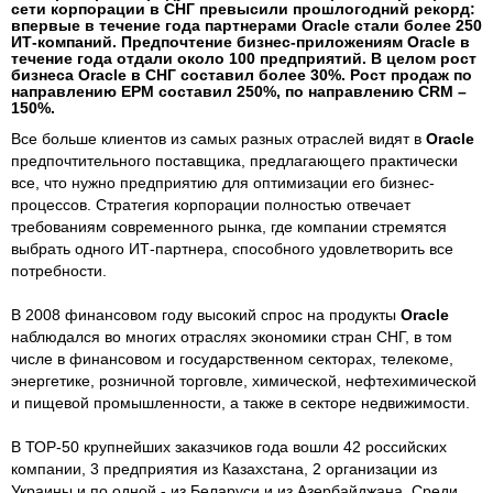
сети корпорации в СНГ превысили прошлогодний рекорд:
впервые в течение года партнерами Oracle стали более 250
ИТ-компаний. Предпочтение бизнес-приложениям Oracle в
течение года отдали около 100 предприятий. В целом рост
бизнеса Oracle в СНГ составил более 30%. Рост продаж по
направлению EPM составил 250%, по направлению CRM –
150%.
Все больше клиентов из самых разных отраслей видят в
Oracle
предпочтительного поставщика, предлагающего практически
все, что нужно предприятию для оптимизации его бизнес-
процессов. Стратегия корпорации полностью отвечает
требованиям современного рынка, где компании стремятся
выбрать одного ИТ-партнера, способного удовлетворить все
потребности.
В 2008 финансовом году высокий спрос на продукты
Oracle
наблюдался во многих отраслях экономики стран СНГ, в том
числе в финансовом и государственном секторах, телекоме,
энергетике, розничной торговле, химической, нефтехимической
и пищевой промышленности, а также в секторе недвижимости.
В ТОР-50 крупнейших заказчиков года вошли 42 российских
компании, 3 предприятия из Казахстана, 2 организации из
Украины и по одной - из Беларуси и из Азербайджана. Среди