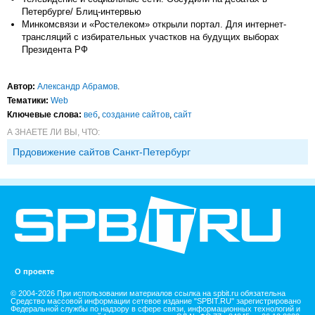
Петербурге/ Блиц-интервью
Минкомсвязи и «Ростелеком» открыли портал. Для интернет-
трансляций с избирательных участков на будущих выборах
Президента РФ
Автор:
Александр Абрамов
.
Тематики:
Web
Ключевые слова:
веб
,
создание сайтов
,
сайт
А ЗНАЕТЕ ЛИ ВЫ, ЧТО:
Прдовижение сайтов Санкт-Петербург
О проекте
© 2004-2026 При использовании материалов ссылка на spbit.ru обязательна
Средство массовой информации сетевое издание "SPBIT.RU" зарегистрировано
Федеральной службы по надзору в сфере связи, информационных технологий и