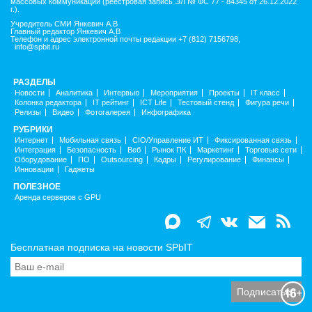
массовых коммуникаций (реестровая запись ЭЛ № ФС 77 - 84345 от 26.12.2022
г.).
Учредитель СМИ Янкевич А.В
Главный редактор Янкевич А.В
Телефон и адрес электронной почты редакции +7 (812) 7156798,
info@spbit.ru
РАЗДЕЛЫ
Новости
Аналитика
Интервью
Мероприятия
Проекты
IT класс
Колонка редактора
IT рейтинг
ICT Life
Тестовый стенд
Фигура речи
Релизы
Видео
Фотогалерея
Инфографика
РУБРИКИ
Интернет
Мобильная связь
CIO/Управление ИТ
Фиксированная связь
Интеграция
Безопасность
Веб
Рынок ПК
Маркетинг
Торговые сети
Оборудование
ПО
Outsourcing
Кадры
Регулирование
Финансы
Инновации
Гаджеты
ПОЛЕЗНОЕ
Аренда серверов с GPU
Бесплатная подписка на новости SPbIT