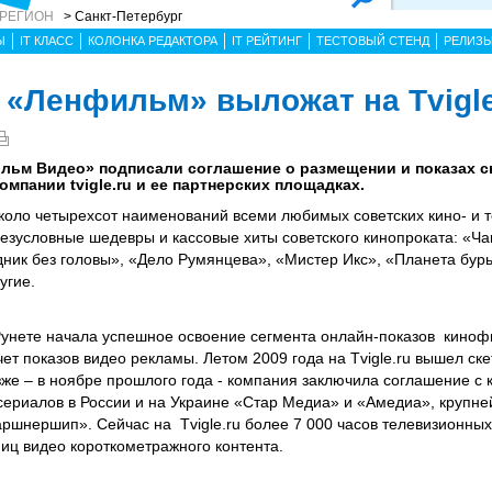
 РЕГИОН
> Санкт-Петербург
Ы
IT КЛАСС
КОЛОНКА РЕДАКТОРА
IT РЕЙТИНГ
ТЕСТОВЫЙ СТЕНД
РЕЛИЗ
«Ленфильм» выложат на Tvigle
ильм Видео» подписали соглашение о размещении и показах 
мпании tvigle.ru и ее партнерских площадках.
коло четырехсот наименований всеми любимых советских кино- и 
зусловные шедевры и кассовые хиты советского кинопроката: «Ч
ник без головы», «Дело Румянцева», «Мистер Икс», «Планета бур
угие.
Рунете начала успешное освоение сегмента онлайн-показов киноф
ет показов видео рекламы. Летом 2009 года на Tvigle.ru вышел ск
зже – в ноябре прошлого года - компания заключила соглашение с
сериалов в России и на Украине «Стар Медиа» и «Амедиа», круп
шнершип». Сейчас на Tvigle.ru более 7 000 часов телевизионных
иц видео короткометражного контента.