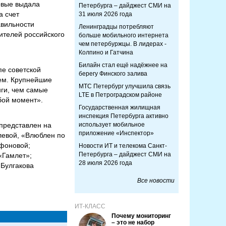
рвые выдала
Петербурга – дайджест СМИ на
а счет
31 июля 2026 года
авильности
Ленинградцы потребляют
ителей российского
больше мобильного интернета
чем петербуржцы. В лидерах -
Колпино и Гатчина
Билайн стал ещё надёжнее на
пе советской
берегу Финского залива
нем. Крупнейшие
МТС Петербург улучшила связь
ги, чем самые
LTE в Петроградском районе
юбой момент».
Государственная жилищная
инспекция Петербурга активно
 представлен на
использует мобильное
приложение «Инспектор»
левой, «Влюблен по
фоновой;
Новости ИТ и телекома Санкт-
Петербурга – дайджест СМИ на
«Гамлет»;
28 июля 2026 года
 Булгакова
Все новости
ИТ-КЛАСС
Почему мониторинг
– это не набор