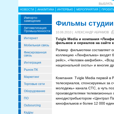
ВЫБРАТЬ
НОВОСТИ
АНАЛИТИКА
ИНТЕРВЬЮ
МЕРОПРИЯТИЯ
ПРОЕКТ
Импорто­
Замещение
Фильмы студии 
Автоматизация
Промышленности
10.06.2010 |
АЛЕКСАНДР АБРАМОВ
Интернет
Tvigle Media и компания «Ленф
фильмов и сериалов на сайте ко
Мобильная связь
Размер фильмотеки составляет о
Фиксированная
коллекцию «Ленфильма» входят бе
связь
рейс», «Человек-амфибия», «Всад
Интеграция
национальной охоты» и многие др
Рынок ПК
Маркетинг
Компания Tvigle Media первой в 
телесериалов, спонсируемых за сч
Торговые сети
молодежь» канала СТС, а чуть по
Оборудование
производителями телевизионных 
кинодистрибьютором «Централ Пар
ПО
кинофильмов и более 12 000 един
Outsourcing
Кадры