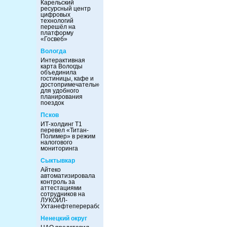
Карельский
ресурсный центр
цифровых
технологий
перешёл на
платформу
«Госвеб»
Вологда
Интерактивная
карта Вологды
объединила
гостиницы, кафе и
достопримечательности
для удобного
планирования
поездок
Псков
ИТ-холдинг Т1
перевел «Титан-
Полимер» в режим
налогового
мониторинга
Сыктывкар
Айтеко
автоматизировала
контроль за
аттестациями
сотрудников на
ЛУКОЙЛ-
Ухтанефтепереработка
Ненецкий округ