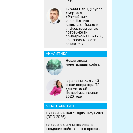
нет»
Кирилл Плещ (Группа
«Борлас»):
«Российские
разработчики
закрывают базовые
инфраструктурные
потребности
примерно на 80-85 %,
но пробелы все же
остаются»
АНАЛИТИКА
Новая эпоха
монетизации софта
Тарифы мобильной
связи оператора Т2
для жителей
Петербурга весной
2026 года
МЕРОПРИЯТИЯ
07.08.2026
Baltic Digital Days 2026
(BDD 2026)
08.08.2026
ИИ-мышление и
создание собственного проекта