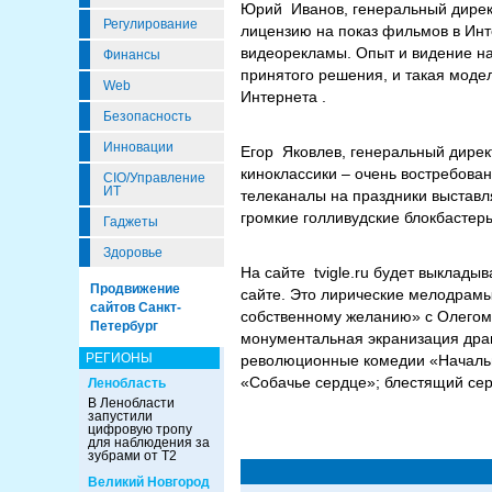
Юрий Иванов, генеральный дире
Регулирование
лицензию на показ фильмов в Инте
видеорекламы. Опыт и видение на
Финансы
принятого решения, и такая моде
Web
Интернета .
Безопасность
Инновации
Егор Яковлев, генеральный дирек
киноклассики – очень востребова
CIO/Управление
ИТ
телеканалы на праздники выстав
громкие голливудские блокбастер
Гаджеты
Здоровье
На сайте tvigle.ru будет выклады
Продвижение
сайте. Это лирические мелодрамы
сайтов Санкт-
собственному желанию» с Олегом
Петербург
монументальная экранизация дра
РЕГИОНЫ
революционные комедии «Начальни
«Собачье сердце»; блестящий сер
Ленобласть
В Ленобласти
запустили
цифровую тропу
для наблюдения за
зубрами от Т2
Великий Новгород