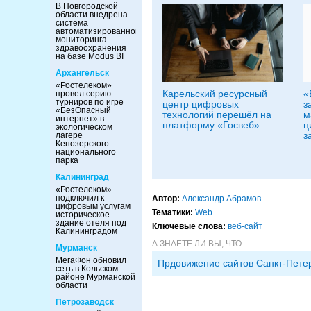
В Новгородской
области внедрена
система
автоматизированного
мониторинга
здравоохранения
на базе Modus BI
Архангельск
«Ростелеком»
Карельский ресурсный
«
провел серию
турниров по игре
центр цифровых
з
«БезОпасный
технологий перешёл на
м
интернет» в
платформу «Госвеб»
ц
экологическом
з
лагере
Кенозерского
национального
парка
Калининград
«Ростелеком»
подключил к
Автор:
Александр Абрамов
.
цифровым услугам
Тематики:
Web
историческое
здание отеля под
Ключевые слова:
веб-сайт
Калининградом
А ЗНАЕТЕ ЛИ ВЫ, ЧТО:
Мурманск
МегаФон обновил
Прдовижение сайтов Санкт-Пете
сеть в Кольском
районе Мурманской
области
Петрозаводск