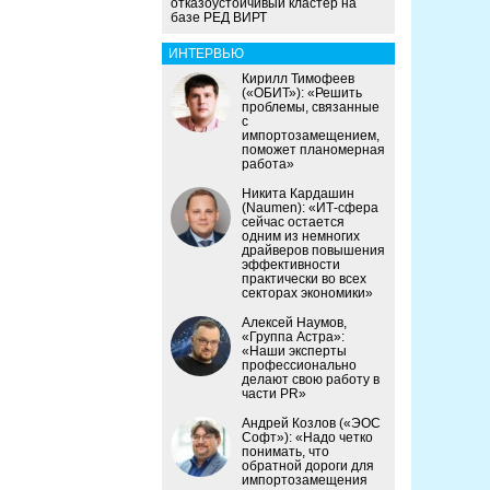
отказоустойчивый кластер на
базе РЕД ВИРТ
ИНТЕРВЬЮ
Кирилл Тимофеев
(«ОБИТ»): «Решить
проблемы, связанные
с
импортозамещением,
поможет планомерная
работа»
Никита Кардашин
(Naumen): «ИТ-сфера
сейчас остается
одним из немногих
драйверов повышения
эффективности
практически во всех
секторах экономики»
Алексей Наумов,
«Группа Астра»:
«Наши эксперты
профессионально
делают свою работу в
части PR»
Андрей Козлов («ЭОС
Софт»): «Надо четко
понимать, что
обратной дороги для
импортозамещения