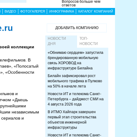
Вопросов больше чем
ответов
Ы
ВИДЕО
ФОТОГАЛЕРЕЯ
ИНФОГРАФИКА
КАТАЛОГ КОМПАНИЙ
.ru
ДОБАВИТЬ КОМПАНИЮ
НОВОСТИ
ТОП-
ДНЯ
НОВОСТИ
своей коллекции
«Обнимаю сердцем» запустила
брендированную мобильную
телефильмов. В
связь ХОРОВОД на
апаев», «Полосатый
инфраструктуре Билайна
ь», «Особенности
Билайн зафиксировал рост
мобильного трафика в Пулково
на 50% в начале лета
ильмов и
Новости ИТ и телекома Санкт-
Петербурга – дайджест СМИ на
етчком «Даешь
4 августа 2026 года
 крупнейшими
нейшим независимым
В ИТМО Хайпарк завершен
первый этап строительства
 сериалов и
объектов инженерной
инфраструктуры
Новости ИТ и телекома Санкт-