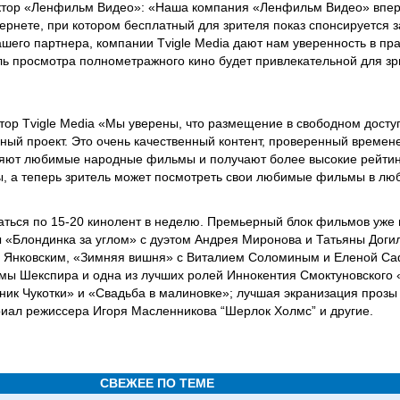
ктор «Ленфильм Видео»: «Наша компания «Ленфильм Видео» впе
рнете, при котором бесплатный для зрителя показ спонсируется з
шего партнера, компании Tvigle Media дают нам уверенность в пр
ль просмотра полнометражного кино будет привлекательной для зр
тор Tvigle Media «Мы уверены, что размещение в свободном досту
нный проект. Это очень качественный контент, проверенный време
ляют любимые народные фильмы и получают более высокие рейтин
ы, а теперь зритель может посмотреть свои любимые фильмы в л
ваться по 15-20 кинолент в неделю. Премьерный блок фильмов уже
 «Блондинка за углом» с дуэтом Андрея Миронова и Татьяны Доги
 Янковским, «Зимняя вишня» с Виталием Соломиным и Еленой Са
мы Шекспира и одна из лучших ролей Иннокентия Смоктуновского 
к Чукотки» и «Свадьба в малиновке»; лучшая экранизация прозы
иал режиссера Игоря Масленникова “Шерлок Холмс” и другие.
СВЕЖЕЕ ПО ТЕМЕ