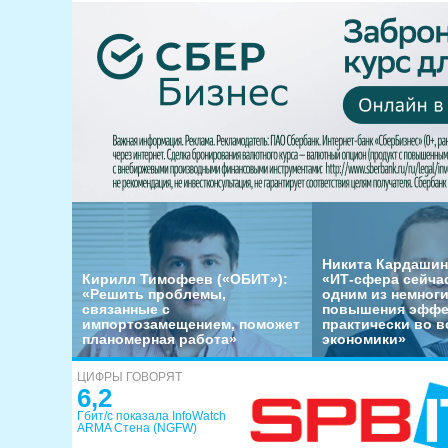
Никита Кардашин
Кирилл Тимофеев («ОБИТ»):
«ИТ-сфера сейча
«Решить проблемы,
одним из немног
связанные с
повышения эффе
импортозамещением, поможет
практически во в
планомерная работа»
экономики»
ЦИФРЫ ГОВОРЯТ
6,2
Гбит/с показала InfoWatch
ARMA Стена (NGFW)