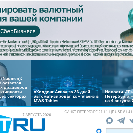
 (Naumen):
с остается
их драйверов
ктивности
«Холдинг Аква» за 36 дней
Новости ИТ и
сех секторах
автоматизировал комплаенс в
Петербурга 
MWS Tables
на 4 августа 
САНКТ-ПЕТЕРБУРГ
21.1
°
ЦБ
USD 81.41
7 АВГУСТА 2026