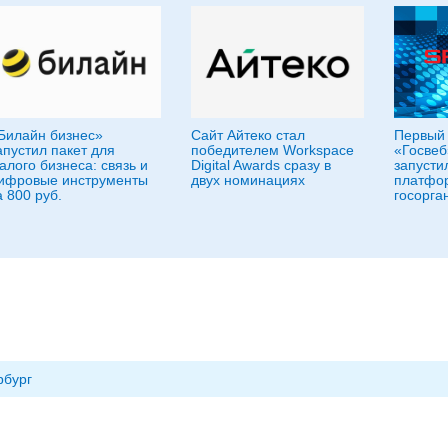
Билайн бизнес»
Сайт Айтеко стал
Первый 
апустил пакет для
победителем Workspace
«Госвеб
алого бизнеса: связь и
Digital Awards сразу в
запусти
ифровые инструменты
двух номинациях
платфо
а 800 руб.
госорга
рбург