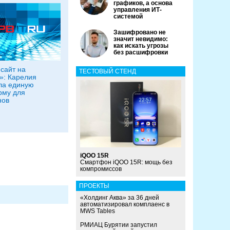
графиков, а основа
управления ИТ-
системой
Зашифровано не
значит невидимо:
как искать угрозы
без расшифровки
сайт на
ТЕСТОВЫЙ СТЕНД
»: Карелия
ла единую
рму для
нов
iQOO 15R
Смартфон iQOO 15R: мощь без
компромиссов
ПРОЕКТЫ
«Холдинг Аква» за 36 дней
автоматизировал комплаенс в
MWS Tables
РМИАЦ Бурятии запустил