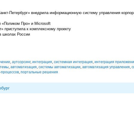
Санкт-Петербург» внедрила информационную систему управления корпо
 «Поликом Про» и Microsoft
т» приступила к комплексному проекту
в школах России
ечение
,
аутсорсинг
,
интеграция
,
системная интеграция
,
интеграция приложен
стемы
,
автоматизация
,
системы автоматизации
,
автоматизация управления
,
с
-процессов
,
портальные решения
рбург