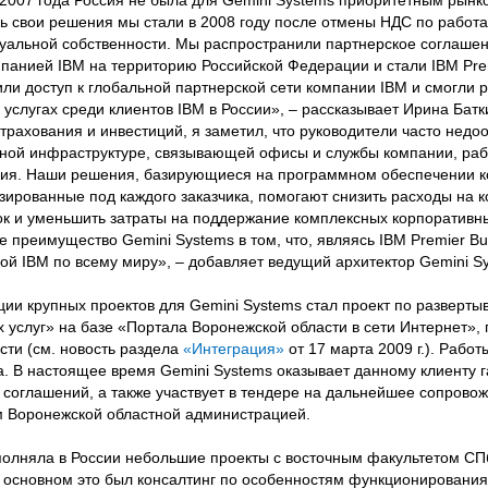
 2007 года Россия не была для Gemini Systems приоритетным рынк
ь свои решения мы стали в 2008 году после отмены НДС по работа
туальной собственности. Мы распространили партнерское соглаше
мпанией IBM на территорию Российской Федерации и стали IBM Pre
или доступ к глобальной партнерской сети компании IBM и смогли 
услугах среди клиентов IBM в России», – рассказывает Ирина Бат
трахования и инвестиций, я заметил, что руководители часто нед
жной инфраструктуре, связывающей офисы и службы компании, ра
ссия. Наши решения, базирующиеся на программном обеспечении к
изированные под каждого заказчика, помогают снизить расходы на 
ок и уменьшить затраты на поддержание комплексных корпоративны
 преимущество Gemini Systems в том, что, являясь IBM Premier Bus
дой IBM по всему миру», – добавляет ведущий архитектор Gemini S
ии крупных проектов для Gemini Systems стал проект по разверт
 услуг» на базе «Портала Воронежской области в сети Интернет»,
ти (см. новость раздела
«Интеграция»
от 17 марта 2009 г.). Рабо
да. В настоящее время Gemini Systems оказывает данному клиенту 
соглашений, а также участвует в тендере на дальнейшее сопровож
м Воронежской областной администрацией.
полняла в России небольшие проекты с восточным факультетом СП
 основном это был консалтинг по особенностям функционировани