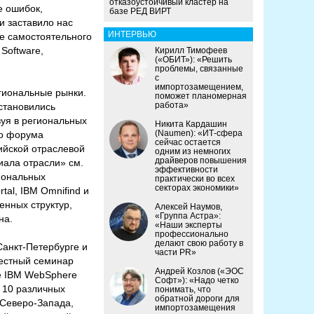
отказоустойчивый кластер на
е ошибок,
базе РЕД ВИРТ
и заставило нас
ИНТЕРВЬЮ
ве самостоятельного
Software,
Кирилл Тимофеев
(«ОБИТ»): «Решить
проблемы, связанные
с
импортозамещением,
гиональные рынки.
поможет планомерная
работа»
становились
вуя в региональных
Никита Кардашин
(Naumen): «ИТ-сфера
го форума
сейчас остается
ийской отраслевой
одним из немногих
драйверов повышения
иала отрасли» см.
эффективности
гиональных
практически во всех
секторах экономики»
tal, IBM Omnifind и
енных структур,
Алексей Наумов,
«Группа Астра»:
на.
«Наши эксперты
профессионально
делают свою работу в
анкт-Петербурге и
части PR»
местный семинар
Андрей Козлов («ЭОС
зе IBM WebSphere
Софт»): «Надо четко
е 10 различных
понимать, что
обратной дороги для
 Северо-Запада,
импортозамещения