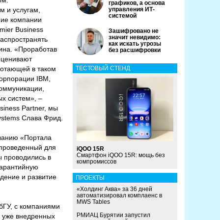
ом.
графиков, а основа
м и услугам,
управления ИТ-
системой
ние компании
mier Business
Зашифровано не
значит невидимо:
распространять
как искать угрозы
кина. «Проработав
без расшифровки
ооценивают
ботающей в таком
ТЕСТОВЫЙ СТЕНД
орпорации IBM,
коммуникации,
х систем», –
iness Partner, мы
ystems Слава Фрид.
ыванию «Портала
 проведенный для
iQOO 15R
Смартфон iQOO 15R: мощь без
ты проводились в
компромиссов
гарантийную
дение и развитие
ПРОЕКТЫ
«Холдинг Аква» за 36 дней
автоматизировал комплаенс в
MWS Tables
бГУ, с компаниями
РМИАЦ Бурятии запустил
я уже внедренных