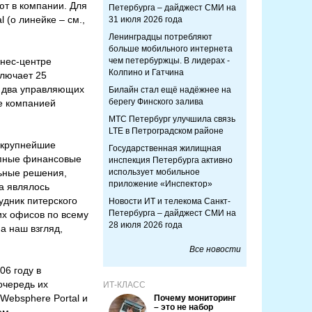
т в компании. Для
Петербурга – дайджест СМИ на
 (о линейке – см.,
31 июля 2026 года
Ленинградцы потребляют
больше мобильного интернета
знес-центре
чем петербуржцы. В лидерах -
Колпино и Гатчина
ключает 25
й два управляющих
Билайн стал ещё надёжнее на
берегу Финского залива
ве компанией
МТС Петербург улучшила связь
LTE в Петроградском районе
, крупнейшие
Государственная жилищная
рупные финансовые
инспекция Петербурга активно
льные решения,
использует мобильное
приложение «Инспектор»
а являлось
удник питерского
Новости ИТ и телекома Санкт-
Петербурга – дайджест СМИ на
их офисов по всему
28 июля 2026 года
а наш взгляд,
Все новости
06 году в
очередь их
ИТ-КЛАСС
Websphere Portal и
Почему мониторинг
– это не набор