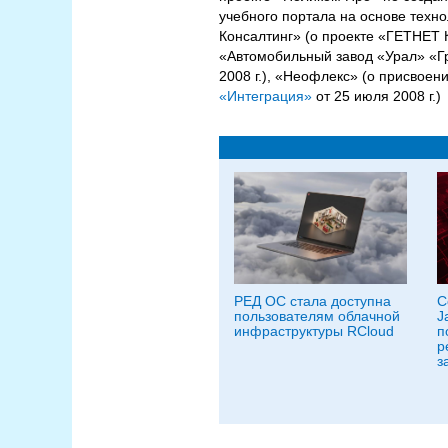
учебного портала на основе техно
Консалтинг» (о проекте «ГЕТНЕТ
«Автомобильный завод «Урал» «Гр
2008 г.), «Неофлекс» (о присвоен
«Интеграция»
от 25 июля 2008 г.)
РЕД ОС стала доступна
С
пользователям облачной
J
инфраструктуры RCloud
п
р
з