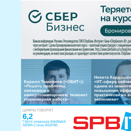
Никита Кардашин
Кирилл Тимофеев («ОБИТ»):
«ИТ-сфера сейча
«Решить проблемы,
одним из немног
связанные с
повышения эффе
импортозамещением, поможет
практически во в
планомерная работа»
экономики»
ЦИФРЫ ГОВОРЯТ
6,2
Гбит/с показала InfoWatch
ARMA Стена (NGFW)