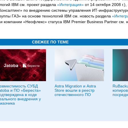
логий IBM см. проект раздела
«Интеграция»
от 14 октября 2008 г.)
 Консалтинг» по внедрению системы управления ИТ-инфраструкту
уппы ГАЗ» на основе технологий IBM см. новость раздела
«Интегр
ии компании «Неофлекс» статуса IBM Premier Business Partner см. 
СВЕЖЕЕ ПО ТЕМЕ
овместимость СУБД
Astra Migration и Astra
RuBacku
atoba и ПО «Береста»
Store вошли в реестр
копиров
одтверждена в ходе
отечественного ПО
посредн
еального внедрения у
аказчика