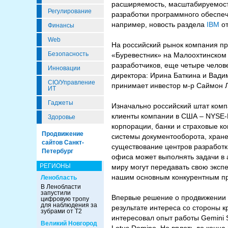
расширяемость, масштабируемость
Регулирование
разработки программного обеспече
например, новость раздела
IBM
от
Финансы
Web
На российский рынок компания при
Безопасность
«Буревестник» на Малоохтинском 
разработчиков, еще четыре чело
Инновации
директора: Ирина Баткина и Вадим
CIO/Управление
принимает инвестор м-р Саймон Л
ИТ
Гаджеты
Изначально российский штат комп
клиенты компании в США – NYSE-E
Здоровье
корпорации, банки и страховые к
Продвижение
системы документооборота, хран
сайтов Санкт-
существование центров разработк
Петербург
офиса может выполнять задачи в 
РЕГИОНЫ
миру могут передавать свою экспе
нашим основным конкурентным пр
Ленобласть
В Ленобласти
запустили
Впервые решение о продвижении ус
цифровую тропу
для наблюдения за
результате интереса со стороны к
зубрами от Т2
интересовал опыт работы Gemini S
Великий Новгород