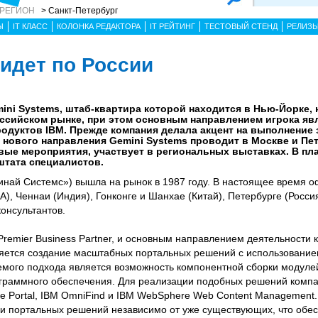
 РЕГИОН
> Санкт-Петербург
Ы
IT КЛАСС
КОЛОНКА РЕДАКТОРА
IT РЕЙТИНГ
ТЕСТОВЫЙ СТЕНД
РЕЛИЗ
 идет по России
ni Systems, штаб-квартира которой находится в Нью-Йорке, 
ссийском рынке, при этом основным направлением игрока яв
одуктов IBM. Прежде компания делала акцент на выполнение 
 нового направления Gemini Systems проводит в Москве и Пе
ые мероприятия, участвует в региональных выставках. В пла
штата специалистов.
инай Системс») вышла на рынок в 1987 году. В настоящее время 
), Ченнаи (Индия), Гонконге и Шанхае (Китай), Петербурге (Росси
онсультантов.
Premier Business Partner, и основным направлением деятельности 
является создание масштабных портальных решений с использование
мого подхода является возможность компонентной сборки модуле
ограммного обеспечения. Для реализации подобных решений компа
re Portal, IBM OmniFind и IBM WebSphere Web Content Management.
и портальных решений независимо от уже существующих, что обе