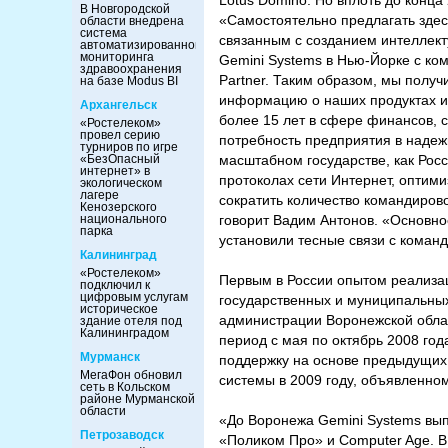
Lotus Domino. Но вплоть до конца
В Новгородской
«Самостоятельно предлагать здес
области внедрена
система
связанным с созданием интеллек
автоматизированного
мониторинга
Gemini Systems в Нью-Йорке с ко
здравоохранения
Partner. Таким образом, мы получ
на базе Modus BI
информацию о наших продуктах и 
Архангельск
более 15 лет в сфере финансов, с
«Ростелеком»
провел серию
потребность предприятия в наде
турниров по игре
«БезОпасный
масштабном государстве, как Ро
интернет» в
протоколах сети Интернет, оптим
экологическом
лагере
сократить количество командиров
Кенозерского
национального
говорит Вадим Антонов. «Основное
парка
установили тесные связи с коман
Калининград
«Ростелеком»
Первым в России опытом реализац
подключил к
цифровым услугам
государственных и муниципальных
историческое
администрации Воронежской облас
здание отеля под
Калининградом
период с мая по октябрь 2008 го
Мурманск
поддержку на основе предыдущих 
МегаФон обновил
системы в 2009 году, объявленно
сеть в Кольском
районе Мурманской
области
«До Воронежа Gemini Systems вы
Петрозаводск
«Поликом Про» и Computer Age. В