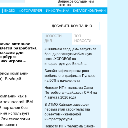
Вопросов больше чем
ответов
Ы
ВИДЕО
ФОТОГАЛЕРЕЯ
ИНФОГРАФИКА
КАТАЛОГ КОМПАНИЙ
ДОБАВИТЬ КОМПАНИЮ
НОВОСТИ
ТОП-
ДНЯ
НОВОСТИ
начал активное
ляется разработка
«Обнимаю сердцем» запустила
заказов для
брендированную мобильную
тербурге
связь ХОРОВОД на
нах игрока –
инфраструктуре Билайна
Билайн зафиксировал рост
офисы компании
мобильного трафика в Пулково
я). В общей
на 50% в начале лета
Новости ИТ и телекома Санкт-
Петербурга – дайджест СМИ на
компании как в
4 августа 2026 года
м технологий IBM.
В ИТМО Хайпарк завершен
й порталов без
первый этап строительства
ния использует
объектов инженерной
 Эти технологии
инфраструктуры
спечивает
Новости ИТ и телекома Санкт-