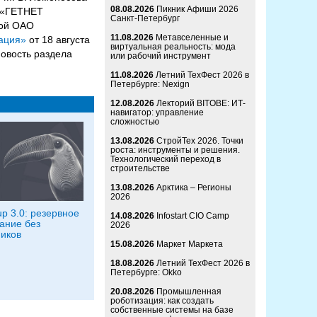
08.08.2026
Пикник Афиши 2026
, «ГЕТНЕТ
Санкт-Петербург
рой ОАО
11.08.2026
Метавселенные и
ация»
от 18 августа
виртуальная реальность: мода
новость раздела
или рабочий инструмент
11.08.2026
Летний ТехФест 2026 в
Петербурге: Nexign
12.08.2026
Лекторий BITOBE: ИТ-
навигатор: управление
сложностью
13.08.2026
СтройТех 2026. Точки
роста: инструменты и решения.
Технологический переход в
строительстве
13.08.2026
Арктика – Регионы
2026
p 3.0: резервное
14.08.2026
Infostart CIO Camp
ание без
2026
иков
15.08.2026
Маркет Маркета
18.08.2026
Летний ТехФест 2026 в
Петербурге: Okko
20.08.2026
Промышленная
роботизация: как создать
собственные системы на базе