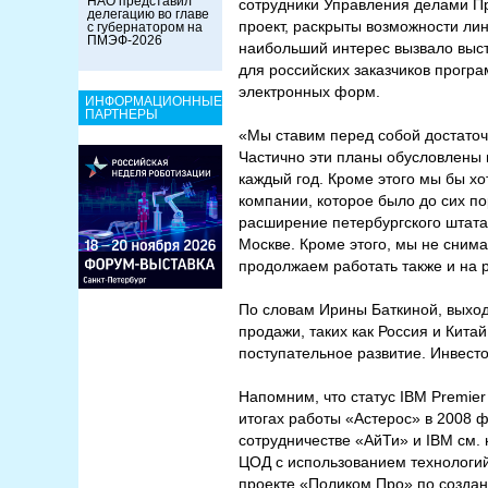
НАО представил
сотрудники Управления делами П
делегацию во главе
проект, раскрыты возможности ли
с губернатором на
ПМЭФ-2026
наибольший интерес вызвало выст
для российских заказчиков прогр
электронных форм.
ИНФОРМАЦИОННЫЕ
ПАРТНЕРЫ
«Мы ставим перед собой достато
Частично эти планы обусловлены 
каждый год. Кроме этого мы бы х
компании, которое было до сих п
расширение петербургского штата 
Москве. Кроме этого, мы не сним
продолжаем работать также и на 
По словам Ирины Баткиной, выход
продажи, таких как Россия и Кита
поступательное развитие. Инвест
Напомним, что статус IBM Premier
итогах работы «Астерос» в 2008 
сотрудничестве «АйТи» и IBM см.
ЦОД с использованием технологий
проекте «Поликом Про» по созда