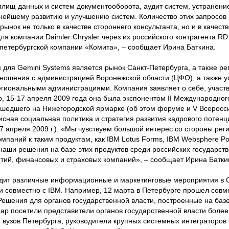
лищ данных и систем документооборота, аудит систем, устранени
ейшему развитию и улучшению систем. Количество этих запросов 
рынок не только в качестве стороннего консультанта, но и в качест
ля компании Daimler Chrysler через их российского контрагента RD 
 петербургской компании «Комита», – сообщает Ирина Баткина.
для Gemini Systems является рынок Санкт-Петербурга, а также ре
ношения с администрацией Воронежской области (ЦФО), а также у
егиональными администрациями. Компания заявляет о себе, участ
р, 15-17 апреля 2009 года она была экспонентом II Международно
шедшего на Нижегородской ярмарке (об этом форуме и V Всеросс
сная социальная политика и стратегия развития кадрового потенц
7 апреля 2009 г.). «Мы чувствуем большой интерес со стороны ре
мпаний к таким продуктам, как IBM Lotus Forms, IBM Websphere Por
 наши решения на базе этих продуктов среди российских государств
ий, финансовых и страховых компаний», – сообщает Ирина Батки
одит различные информационные и маркетинговые мероприятия в С
к и совместно с IBM. Например, 12 марта в Петербурге прошел сов
«Решения для органов государственной власти, построенные на ба
нар посетили представители органов государственной власти боле
 вузов Петербурга, руководители крупных системных интеграторов