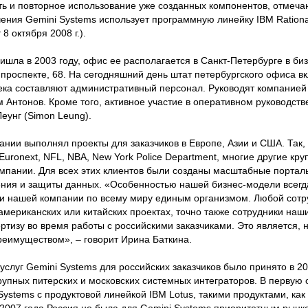
 и повторное использование уже созданных компонентов, отмечаю
ния Gemini Systems использует программную линейку IBM Rational
 8 октября 2008 г.).
шла в 2003 году, офис ее располагается в Санкт-Петербурге в би
проспекте, 68. На сегодняшний день штат петербургского офиса в
века составляют административный персонал. Руководят компание
 Антонов. Кроме того, активное участие в оперативном руководст
еунг (Simon Leung).
ании выполнял проекты для заказчиков в Европе, Азии и США. Так
uronext, NFL, NBA, New York Police Department, многие другие к
омпании. Для всех этих клиентов были созданы масштабные порта
ения и защиты данных. «Особенностью нашей бизнес-модели всегд
и нашей компании по всему миру единым организмом. Любой сотр
американских или китайских проектах, точно также сотрудники наш
ртизу во время работы с российскими заказчиками. Это является, н
еимуществом», – говорит Ирина Баткина.
луг Gemini Systems для российских заказчиков было принято в 20
рупных питерских и московских системных интеграторов. В первую 
ystems с продуктовой линейкой IBM Lotus, такими продуктами, как 