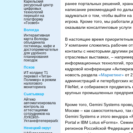
Карельский
ранее портальных решений, храни
ресурсный центр
цифровых
написание рекомендаций по дальн
технологий
задуматься о том, чтобы выйти на 
перешёл на
платформу
игрока. Кроме того, мы работали д
«Госвеб»
оказывали консалтинговые услуги
Вологда
Интерактивная
карта Вологды
В настоящее время приоритетным 
объединила
У компании сложились рабочие от
гостиницы, кафе и
достопримечательности
контакты с некоторыми другими р
для удобного
планирования
отраслевых выставках, – наприме
поездок
информационных технологий, про
Псков
кадровой конференции «Антикризи
ИТ-холдинг Т1
новость раздела
«Маркетинг»
от 2
перевел «Титан-
Полимер» в режим
администраций и петербургских ко
налогового
FileNet, и собираемся продвигать
мониторинга
крупных промышленных предприят
Сыктывкар
Айтеко
автоматизировала
Кроме того, Gemini Systems пров
контроль за
аттестациями
Москве – как самостоятельно, та
сотрудников на
Gemini Systems и этого вендора 
ЛУКОЙЛ-
Ухтанефтепереработка
Portal и IBM Lotus eForms». Семи
Ненецкий округ
регионов Российской Федерации и