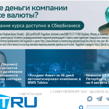
 (Naumen):
с остается
их драйверов
ктивности
«Холдинг Аква» за 36 дней
Новости ИТ и
сех секторах
автоматизировал комплаенс в
Петербурга 
MWS Tables
на 4 августа 
САНКТ-ПЕТЕРБУРГ
20.0
°
ЦБ
USD 81.41
7 АВГУСТА 2026