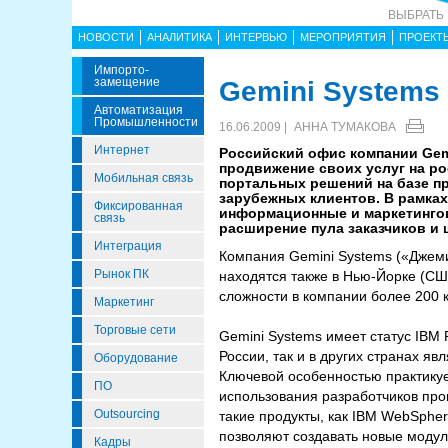
ВЫБРАТЬ
НОВОСТИ
АНАЛИТИКА
ИНТЕРВЬЮ
МЕРОПРИЯТИЯ
ПРОЕКТ
Импорто­
Замещение
Gemini Systems
Автоматизация
Промышленности
16.06.2009 |
АННА ТУМАКОВА
Интернет
Российский офис компании Gemi
продвижение своих услуг на ро
Мобильная связь
портальных решений на базе пр
зарубежных клиентов. В рамках
Фиксированная
информационные и маркетингов
связь
расширение пула заказчиков и 
Интеграция
Компания Gemini Systems («Джем
Рынок ПК
находятся также в Нью-Йорке (США
сложности в компании более 200 к
Маркетинг
Торговые сети
Gemini Systems имеет статус IBM 
России, так и в других странах 
Оборудование
Ключевой особенностью практикуе
ПО
использования разработчиков пр
Outsourcing
такие продукты, как IBM WebSphe
позволяют создавать новые модул
Кадры