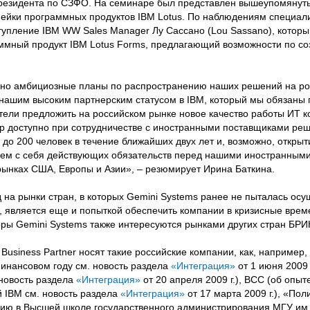
резидента по СЗФО. На семинаре был представлен вышеупомянут
нейки программных продуктов IBM Lotus. По наблюдениям специал
упление IBM WW Sales Manager Лу Сассано (Lou Sassano), которы
аммный продукт IBM Lotus Forms, предлагающий возможности по с
чно амбициозные планы по распространению наших решений на ро
нашим высоким партнерским статусом в IBM, который мы обязаны 
отели предложить на российском рынке новое качество работы ИТ к
ор доступно при сотрудничестве с иностранными поставщиками реш
до 200 человек в течение ближайших двух лет и, возможно, откры
аем с себя действующих обязательств перед нашими иностранными
рынках США, Европы и Азии», – резюмирует Ирина Баткина.
 на рынки стран, в которых Gemini Systems ранее не пыталась осу
й, является еще и попыткой обеспечить компании в кризисные врем
оры Gemini Systems также интересуются рынками других стран БРИ
 Business Partner носят такие российские компании, как, например,
финансовом году см. новость раздела
«Интеграция»
от 1 июня 2009 г
 новость раздела
«Интеграция»
от 20 апреля 2009 г.), ВСС (об опы
 IBM см. новость раздела
«Интеграция»
от 17 марта 2009 г.), «Пол
нию в Высшей школе государственного администрирования МГУ им.