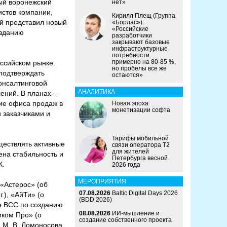
ый воронежский
нет»
истов компании,
Кирилл Плещ (Группа
й представил новый
«Борлас»):
«Российские
озданию
разработчики
закрывают базовые
инфраструктурные
потребности
примерно на 80-85 %,
ссийском рынке.
но пробелы все же
подтверждать
остаются»
онсалтинговой
АНАЛИТИКА
ений. В планах –
тие офиса продаж в
Новая эпоха
монетизации софта
 заказчиками и
Тарифы мобильной
ществлять активные
связи оператора Т2
для жителей
ена стабильность и
Петербурга весной
К.
2026 года
МЕРОПРИЯТИЯ
 «Астерос» (об
07.08.2026
Baltic Digital Days 2026
.), «АйТи» (о
(BDD 2026)
те ВСС по созданию
08.08.2026
ИИ-мышление и
иком Про» (о
создание собственного проекта
 М. В. Ломоносова