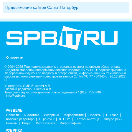
Прдовижение сайтов Санкт-Петербург
О проекте
© 2004-2026 При использовании материалов ссылка на spbit.ru обязательна
Средство массовой информации сетевое издание "SPBIT.RU" зарегистрировано
Федеральной службы по надзору в сфере связи, информационных технологий и
массовых коммуникаций (реестровая запись ЭЛ № ФС 77 - 84345 от 26.12.2022
г.).
Учредитель СМИ Янкевич А.В
Главный редактор Янкевич А.В
Телефон и адрес электронной почты редакции +7 (812) 7156798,
info@spbit.ru
РАЗДЕЛЫ
Новости
Аналитика
Интервью
Мероприятия
Проекты
IT класс
Колонка редактора
IT рейтинг
ICT Life
Тестовый стенд
Фигура речи
Релизы
Видео
Фотогалерея
Инфографика
РУБРИКИ