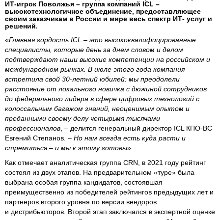
ИТ-игрок Поволжья – группа компаний ICL –
высокотехнологичное объединение, предоставляющее
своим заказчикам в России и мире весь спектр ИТ- услуг и
решений.
«
Главная гордость
ICL – это высококвалифицированные
специалисты, которые день за днем словом и делом
подтверждают наши высокие компетенции на российском и
международном рынках. В июле этого года компания
встретила свой 30-летний юбилей: мы преодолели
расстояние от локального новичка с дюжиной сотрудников
до федерального лидера в сфере цифровых технологий с
колоссальным багажом знаний, неоценимым опытом и
преданными своему делу четырьмя тысячами
профессионалов
, – делится генеральный директор ICL КПО-ВС
Евгений Степанов. –
Но нам всегда есть куда расти и
стремиться – и мы к этому готовы
».
Как отмечает аналитическая группа CRN, в 2021 году рейтинг
состоял из двух этапов. На предварительном «туре» была
выбрана особая группа кандидатов, состоявшая
преимущественно из победителей рейтингов предыдущих лет и
партнеров второго уровня по версии вендоров
и дистрибьюторов. Второй этап заключался в экспертной оценке