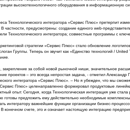
грации высокотехнологичного оборудования в информационную си
еса Технологического интегратора «Сервис Плюс» претерпит изм
. В частности, предусмотрены: создание единого web-представител
ели Технологического интегратора; совместные программы с клю
кетинговой стратегии «Сервис Плюс» стало обновление логотипов
оган Группы. Теперь он звучит как «Единство технологий / United 
ание.
 закрепление за собой новой рыночной ниши, значительное расш
е проектов – это всегда непростая задача, - отметил Александр 
еского интегратора «Сервис Плюс». – Но я убежден, что мы сможе
т «Сервис Плюс» целенаправленно формировал продуктовые линейк
тный опыт. Сегодня, когда Технологическая интеграция уже стала
ью готовы предложить ему действительно необходимые комплексн
дать интегратору важнейшие функции организации бизнес-процессов
. В конечном счете, это и означает настоящую интеграцию предпр