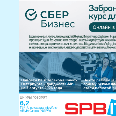
Новости ИТ и телекома Санкт-
Не сто резюме, а 
Петербурга – дайджест СМИ
почему рекоменд
на 7 августа 2026 года
стали валютой р
ЦИФРЫ ГОВОРЯТ
6,2
Гбит/с показала InfoWatch
ARMA Стена (NGFW)