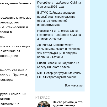
Петербурга – дайджест СМИ на
бов ведения бизнеса
4 августа 2026 года
В ИТМО Хайпарк завершен
первый этап строительства
пределить ключевые
объектов инженерной
очередь, это
инфраструктуры
е ИТ-технологии и
Новости ИТ и телекома Санкт-
ована в
Петербурга – дайджест СМИ на
еса.
31 июля 2026 года
Ленинградцы потребляют
ов по организации,
больше мобильного интернета
в отличие от
чем петербуржцы. В лидерах -
и оснащение
Колпино и Гатчина
Билайн стал ещё надёжнее на
берегу Финского залива
ьность связана с
МТС Петербург улучшила связь
логий. При этом,
LTE в Петроградском районе
сектора,
Все новости
Группы компаний
ИТ-КЛАСС
визион
Не сто резюме, а сто
логистики» и
друзей: почему