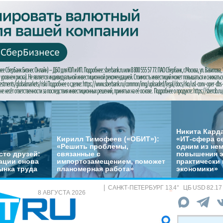
Никита Кард
Кирилл Тимофеев («ОБИТ»):
«ИТ-сфера с
«Решить проблемы,
одним из не
сто друзей:
связанные с
повышения 
ации снова
импортозамещением, поможет
практически 
ынка труда
планомерная работа»
экономики»
САНКТ-ПЕТЕРБУРГ
13.4
°
ЦБ
USD 82.17
8 АВГУСТА 2026