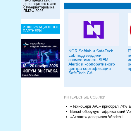
НАО представил
делегацию во главе
с губернатором на
ПМЭФ-2026
ИНФОРМАЦИОННЫЕ
ПАРТНЕРЫ
NGR Softlab и SafeTech
Р
Lab подтвердили
п
совместимость SIEM
и
Alertix и корпоративного
р
центра сертификации
п
SafeTech CA
ИНТЕРЕСНЫЕ ССЫЛКИ
«ТехноСерв А/С» приобрел 74% а
Bercut оборудует африканский Vo
«Атлант» доверился Windchill