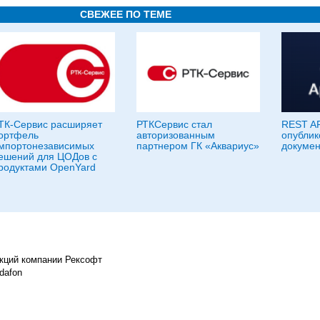
СВЕЖЕЕ ПО ТЕМЕ
ТК-Сервис расширяет
РТКСервис стал
REST AP
ортфель
авторизованным
опублик
мпортонезависимых
партнером ГК «Аквариус»
докумен
ешений для ЦОДов с
родуктами OpenYard
кций компании Рексофт
dafon