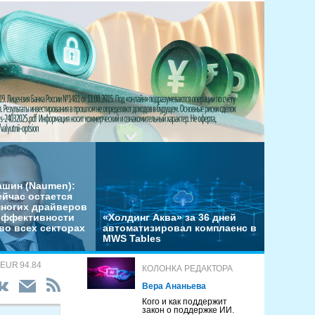
ашин (Naumen):
ейчас остается
многих драйверов
эффективности
«Холдинг Аква» за 36 дней
во всех секторах
автоматизировал комплаенс в
MWS Tables
 EUR 94.84
КОЛОНКА РЕДАКТОРА
Вера Ананьева
Кого и как поддержит
закон о поддержке ИИ.