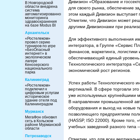
Дивизион «Образование и госсект
В Новгородской
области внедрена
для своего рынка, обеспечение з
система
этом каждый Дивизион выступает 
автоматизированного
мониторинга
Отметим, что Дивизион может реша
здравоохранения
на базе Modus BI
другими Дивизионами при реализа
Архангельск
«Ростелеком»
Для эффективного выполнения им
провел серию
интегратора, в Группе «Сервис П
турниров по игре
«БезОпасный
финансов, маркетинга, логистики 
интернет» в
экологическом
обеспечивающий единый уровень 
лагере
Технологического интегратора «С
Кенозерского
национального
экономический рост регионов.
парка
Калининград
Успех работы Технологического и
«Ростелеком»
вертикалей. В сфере торговли эт
подключил к
цифровым услугам
уже используемых крупнейшими м
историческое
здание отеля под
В направлении промышленной авт
Калининградом
оборудования и выход на новые т
Мурманск
позволяющего предприятиям полн
МегаФон обновил
(HASSP, ISO 22000). Кроме того,
сеть в Кольском
районе Мурманской
учебных заведений разного типа –
области
Петрозаводск
Отметим, что для всех вертикаль