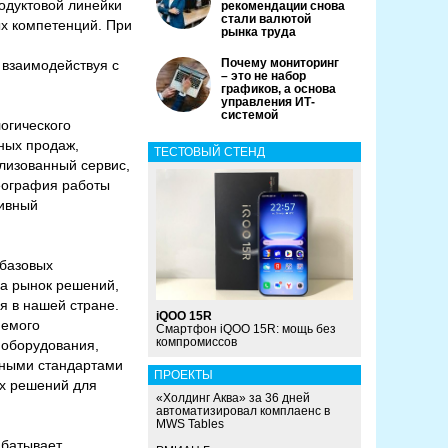
одуктовой линейки
рекомендации снова
стали валютой
ых компетенций. При
рынка труда
Почему мониторинг
 взаимодействуя с
– это не набор
графиков, а основа
управления ИТ-
системой
огического
ных продаж,
ТЕСТОВЫЙ СТЕНД
ализованный сервис,
еография работы
тивный
 базовых
на рынок решений,
я в нашей стране.
iQOO 15R
яемого
Смартфон iQOO 15R: мощь без
компромиссов
 оборудования,
дными стандартами
ПРОЕКТЫ
ых решений для
«Холдинг Аква» за 36 дней
автоматизировал комплаенс в
MWS Tables
абатывает