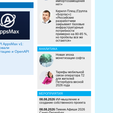
импортозамещения
нет»
Кирилл Плещ (Группа
«Борлас»):
«Российские
разработчики
закрывают базовые
инфраструктурные
потребности
примерно на 80-85 %,
но пробелы все же
остаются»
I AppsMax v1:
овали
АНАЛИТИКА
тацию и OpenAPI
Новая эпоха
монетизации софта
Тарифы мобильной
связи оператора Т2
для жителей
Петербурга весной
2026 года
МЕРОПРИЯТИЯ
08.08.2026
ИИ-мышление и
создание собственного проекта
08.08.2026
Пикник Афиши 2026
Санкт-Петербург