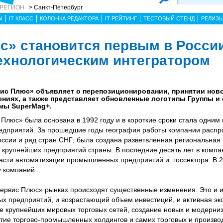
 РЕГИОН
> Санкт-Петербург
Ы
IT КЛАСС
КОЛОНКА РЕДАКТОРА
IT РЕЙТИНГ
ТЕСТОВЫЙ СТЕНД
РЕЛИЗ
с» становится первым в Росси
хнологическим интегратором
вис Плюс» объявляет о перепозиционировании, принятии нов
ениях, а также представляет обновленные логотипы Группы и
емы SuperMag+.
Плюс» была основана в 1992 году и в короткие сроки стала одним 
редприятий. За прошедшие годы география работы компании распр
ссии и ряд стран СНГ; была создана разветвленная региональная 
 крупнейших предприятий страны. В последние десять лет в комп
асти автоматизации промышленных предприятий и госсектора. В 2
у компаний.
Сервис Плюс» рынках происходят существенные изменения. Это и 
х предприятий, и возрастающий объем инвестиций, и активная эк
е крупнейших мировых торговых сетей, создание новых и модерни
тие торгово-промышленных холдингов и самих торговых и произво