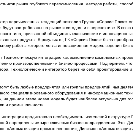
участников рынка глубокого переосмысления методов работы, спосо
актер перечисленных тенденций позволил Группе «Сервис Плюс» о
е будут востребованы на рынке и сегодня, и в перспективе. В свою 
ового типа, призванной объединить классические и инновационны
ванные продукты. В результате, ГК «Сервис Плюс» была преобраз
основу работы которого легла инновационная модель ведения бизн
 Технологическую интеграцию как выполнение комплексных проект
ению производственными- и бизнес-процессами. Подчеркнем, что 
атора, Технологический интегратор берет на себя проектирование 
могут быть любые предприятия или группы предприятий, чья деятел
чного специализированного оборудования и информационных техно
 на данном этапе новая модель будет наиболее актуальна для гос
вли и промышленности.
 интеграции продиктовало необходимость изменений в структуре 
ппой определены четыре ключевых бизнес-подразделения. Это: Ди
ион «Автоматизация промышленности», Дивизион «Автоматизация 