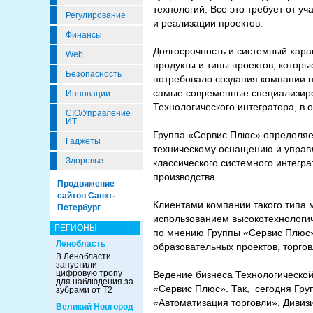
технологий. Все это требует от 
Регулирование
и реализации проектов.
Финансы
Долгосрочность и системный хар
Web
продукты и типы проектов, которы
Безопасность
потребовало создания компании н
самые современные специализиро
Инновации
Технологического интегратора, в 
CIO/Управление
ИТ
Группа «Сервис Плюс» определяет
Гаджеты
техническому оснащению и управл
Здоровье
классического системного интегр
производства.
Продвижение
сайтов Санкт-
Клиентами компании такого типа 
Петербург
использованием высокотехнологи
РЕГИОНЫ
по мнению Группы «Сервис Плюс»,
Ленобласть
образовательных проектов, торго
В Ленобласти
запустили
цифровую тропу
Ведение бизнеса Технологической
для наблюдения за
«Сервис Плюс». Так, сегодня Гру
зубрами от Т2
«Автоматизация торговли», Дивиз
Великий Новгород