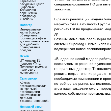
Карельский
специализированное ПО для инте
ресурсный центр
цифровых
заказчика.
технологий
перешёл на
платформу
В рамках реализации модели бизн
«Госвеб»
маркетинговая активность Группы
Вологда
регионах РФ по продвижению мод
Интерактивная
карта Вологды
др.
объединила
гостиницы, кафе и
Важным моментом реализации мар
достопримечательности
системы SupeMag+. Изменился и сл
для удобного
планирования
подчеркивая новое позициониров
поездок
Псков
«Внедрение новой модели работы,
ИТ-холдинг Т1
поставляемых решений и усложнени
перевел «Титан-
Полимер» в режим
генеральный директор Технологич
налогового
мониторинга
решить, ведь в течение ряда ле
необходимые компетенции и проек
Сыктывкар
Айтеко
потребностью рынка, мы полност
автоматизировала
этом наши заказчики смогут пере
контроль за
аттестациями
важнее, собственно производства
сотрудников на
ЛУКОЙЛ-
Ухтанефтепереработка
Ненецкий округ