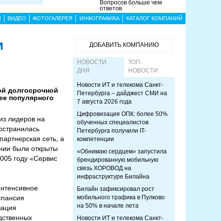
Вопросов больше чем
ответов
Ы
ВИДЕО
ФОТОГАЛЕРЕЯ
ИНФОГРАФИКА
КАТАЛОГ КОМПАНИЙ
и
ДОБАВИТЬ КОМПАНИЮ
НОВОСТИ
ТОП-
ДНЯ
НОВОСТИ
Новости ИТ и телекома Санкт-
ой долгосрочной
Петербурга – дайджест СМИ на
 ее популярного
7 августа 2026 года
Цифровизация ОПК: более 50%
из лидеров на
обученных специалистов
остранилась
Петербурга получили IT-
партнерская сеть, а
компетенции
ании были открыты
«Обнимаю сердцем» запустила
005 году «Сервис
брендированную мобильную
связь ХОРОВОД на
инфраструктуре Билайна
интенсивное
Билайн зафиксировал рост
спансия
мобильного трафика в Пулково
на 50% в начале лета
зация
дственных
Новости ИТ и телекома Санкт-