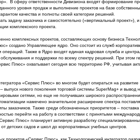
ор». В сферу ответственности Дивизиона входят формирование пр
аданного уровня продаж и выполнение проектов на базе собственн
гарантом качества и полноты своей категории решений.
ть задачу заказчика и самостоятельно («вертикальный проект»), и
ции комплексного проекта.
енно комплексных проектов, составляющих основу бизнеса Технол
люс» создано Управляющее ядро. Оно состоит из служб корпоратив
и операций. Также в Ядро входят единая кадровая служба и центр
обслуживания и поддержки по всему спектру решений. При этом г
ервис Плюс» охватывает сегодня всю территорию РФ, учитывая ак
нтегратора «Сервис Плюс» во многом будет опираться на развитие
о – выпуск нового поколения торговой системы SuperMag+ и вывод 
ировыми сетями, но еще не получивших широкого распространени
оматизации намечено значительное расширение спектра поставл
ипы заказчиков. Также среди обозначенных приоритетов – поставка
остью перейти на работу в соответствии с принятыми междунаро
 «Сервис Плюс» планирует активную разработку специализированн
 от детских садов и школ до корпоративных учебных центров.
ных проектов «Сервис Плюс» как Технологический интегратор разр