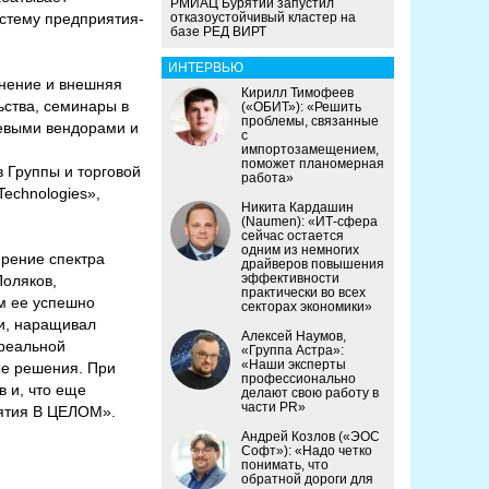
РМИАЦ Бурятии запустил
стему предприятия-
отказоустойчивый кластер на
базе РЕД ВИРТ
ИНТЕРВЬЮ
енение и внешняя
Кирилл Тимофеев
ьства, семинары в
(«ОБИТ»): «Решить
проблемы, связанные
чевыми вендорами и
с
импортозамещением,
поможет планомерная
 Группы и торговой
работа»
Technologies»,
Никита Кардашин
(Naumen): «ИТ-сфера
сейчас остается
одним из немногих
ирение спектра
драйверов повышения
эффективности
Поляков,
практически во всех
м ее успешно
секторах экономики»
и, наращивал
Алексей Наумов,
 реальной
«Группа Астра»:
«Наши эксперты
ые решения. При
профессионально
 и, что еще
делают свою работу в
части PR»
иятия В ЦЕЛОМ».
Андрей Козлов («ЭОС
Софт»): «Надо четко
понимать, что
обратной дороги для