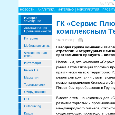
ВЫБРАТЬ
НОВОСТИ
АНАЛИТИКА
ИНТЕРВЬЮ
МЕРОПРИЯТИЯ
ПРОЕКТ
Импорто­
Замещение
ГК «Сервис Плю
Автоматизация
комплексным Те
Промышленности
Интернет
16.09.2008 |
Мобильная связь
Сегодня группа компаний «Сер
стратегии и структурных измен
Фиксированная
программного продукта – сист
связь
Напомним, что компания «Сервис 
Интеграция
рынке автоматизации торговых п
Рынок ПК
практически на всю территорию Ро
клиентами компании стали тысячи
Маркетинг
новые направления бизнеса в обл
Торговые сети
Плюс» был преобразован в Групп
Оборудование
Вместе с тем, на ключевых для «
ПО
развитие торговых и промышленны
Outsourcing
международного бизнеса, открыти
существующих производств; разви
Кадры