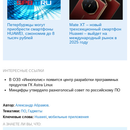
Петербуржцы могут
Mate XT – новый
приобрести смартфоны
трехсекционный смартфон
HUAWEI, сэкономив до 8
Huawei – выйдет на
тысяч рублей
международный рынок в
2025 году
ИНТЕРЕСНЫЕ ССЫЛКИ
В ОЭЗ «Иннополис» появится центр разработки программных
продуктов ГК Astra Linux
Минцифры утвердило разноголосый совет по российскому ПО
Автор:
Александр Абрамов
.
Тематики:
ПО
,
Гаджеты
Ключевые слова:
Huawei
,
мобильные приложения
А ЗНАЕТЕ ЛИ ВЫ, ЧТО: