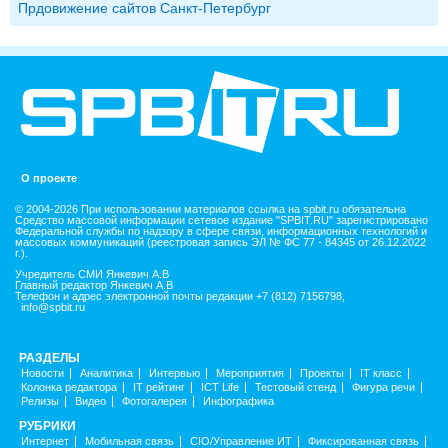
Прдовижение сайтов Санкт-Петербург
О проекте
© 2004-2026 При использовании материалов ссылка на spbit.ru обязательна
Средство массовой информации сетевое издание "SPBIT.RU" зарегистрировано
Федеральной службы по надзору в сфере связи, информационных технологий и
массовых коммуникаций (реестровая запись ЭЛ № ФС 77 - 84345 от 26.12.2022
г.).
Учредитель СМИ Янкевич А.В
Главный редактор Янкевич А.В
Телефон и адрес электронной почты редакции +7 (812) 7156798,
info@spbit.ru
РАЗДЕЛЫ
Новости
Аналитика
Интервью
Мероприятия
Проекты
IT класс
Колонка редактора
IT рейтинг
ICT Life
Тестовый стенд
Фигура речи
Релизы
Видео
Фотогалерея
Инфографика
РУБРИКИ
Интернет
Мобильная связь
CIO/Управление ИТ
Фиксированная связь