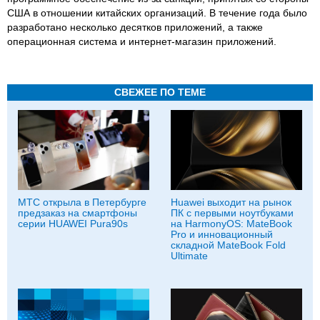
США в отношении китайских организаций. В течение года было
разработано несколько десятков приложений, а также
операционная система и интернет-магазин приложений.
СВЕЖЕЕ ПО ТЕМЕ
МТС открыла в Петербурге
Huawei выходит на рынок
предзаказ на смартфоны
ПК с первыми ноутбуками
серии HUAWEI Pura90s
на HarmonyOS: MateBook
Pro и инновационный
складной MateBook Fold
Ultimate