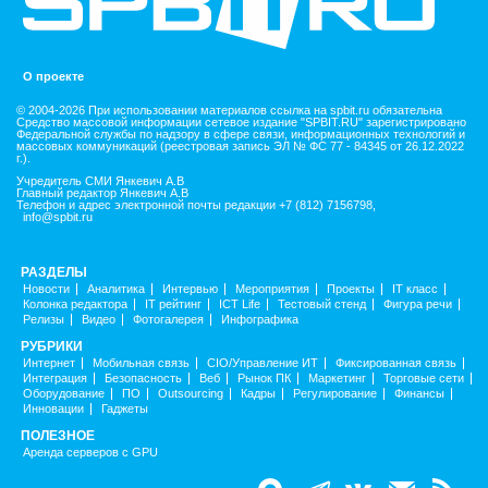
О проекте
© 2004-2026 При использовании материалов ссылка на spbit.ru обязательна
Средство массовой информации сетевое издание "SPBIT.RU" зарегистрировано
Федеральной службы по надзору в сфере связи, информационных технологий и
массовых коммуникаций (реестровая запись ЭЛ № ФС 77 - 84345 от 26.12.2022
г.).
Учредитель СМИ Янкевич А.В
Главный редактор Янкевич А.В
Телефон и адрес электронной почты редакции +7 (812) 7156798,
info@spbit.ru
РАЗДЕЛЫ
Новости
Аналитика
Интервью
Мероприятия
Проекты
IT класс
Колонка редактора
IT рейтинг
ICT Life
Тестовый стенд
Фигура речи
Релизы
Видео
Фотогалерея
Инфографика
РУБРИКИ
Интернет
Мобильная связь
CIO/Управление ИТ
Фиксированная связь
Интеграция
Безопасность
Веб
Рынок ПК
Маркетинг
Торговые сети
Оборудование
ПО
Outsourcing
Кадры
Регулирование
Финансы
Инновации
Гаджеты
ПОЛЕЗНОЕ
Аренда серверов с GPU