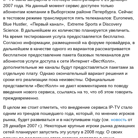
2007 года. На данный момент сервис доступен только
абонентам компании в Выборгском районе Петербурга. Сейчас
в тестовом режиме транслируются пять телеканалов: Euronews,
Blue Hustler, «Первый канал», Extreme Sports и Discovery
Science. В дальнейшем их количество планируется увеличить.
На время тестирования услуга предоставляется бесплатно.
Согласно информации, размещенной на форуме провайдера, в
дальнейшем в качестве одного из вариантов рассматривается
бесплатное предоставление пакета базовых телеканалов для
абонентов услуги доступа к сети Интернет «ВестКолл»,
дополнительные же каналы будут предоставляться пакетами за
отдельную плату. Однако окончательный вариант решения и
сроки его реализации пока неизвестны. Официальные
представители «ВестКолл» не дают комментариев по поводу
введения нового сервиса, ссылаясь на то, что об этом говорить
преждевременно.
В целом же стоит отметить, что внедрение сервиса IP-TV стало
одним из трендов пошедшего года, который, по мнению игроков
рынка, будет развиваться и в наступившем году (см.
новость
от
28 декабря 2007 г.). Некоторые крупные игроки рынка домашних
сетей планируют запустить эту услугу в 2008 году. О своих
планах по реализации этого сервиса заявляли в конце