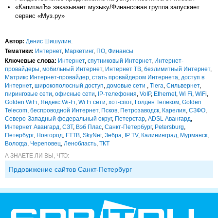
«КапиталЪ» заказывает музыку/Финансовая группа запускает
сервис «Муз.ру»
Автор:
Денис Шишулин
.
Тематики:
Интернет
,
Маркетинг
,
ПО
,
Финансы
Ключевые слова:
Интернет
,
спутниковый Интернет
,
Интернет-
провайдеры
,
мобильный Интернет
,
Интернет ТВ
,
безлимитный Интернет
,
Матрикс Интернет-провайдер
,
стать провайдером Интернета
,
доступ в
Интернет
,
широкополосный доступ
,
домовые сети
,
Tiera
,
Сильвернет
,
пиринговые сети
,
офисные сети
,
IP-телефония
,
VoIP
,
Ethernet
,
Wi Fi
,
WiFi
,
Golden WiFi
,
Яндекс.Wi-Fi
,
Wi Fi сети
,
хот-спот
,
Голден Телеком
,
Golden
Telecom
,
беспроводной Интернет
,
Псков
,
Петрозаводск
,
Карелия
,
СЗФО
,
Северо-Западный федеральный округ
,
Петерстар
,
ADSL Авангард
,
Интернет Авангард
,
СЗТ
,
Вэб Плас
,
Санкт-Петербург
,
Petersburg
,
Петербург
,
Новгород
,
FTTB
,
SkyNet
,
Зебра
,
IP TV
,
Калининград
,
Мурманск
,
Вологда
,
Череповец
,
Ленобласть
,
ТКТ
А ЗНАЕТЕ ЛИ ВЫ, ЧТО:
Прдовижение сайтов Санкт-Петербург