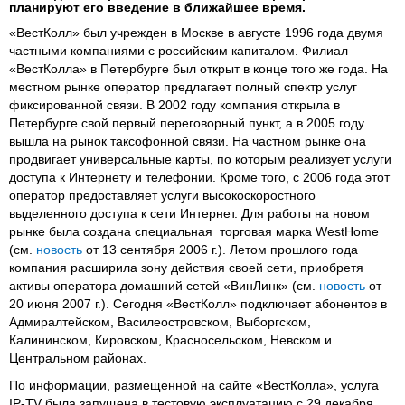
планируют его введение в ближайшее время.
«ВестКолл» был учрежден в Москве в августе 1996 года двумя
частными компаниями с российским капиталом. Филиал
«ВестКолла» в Петербурге был открыт в конце того же года. На
местном рынке оператор предлагает полный спектр услуг
фиксированной связи. В 2002 году компания открыла в
Петербурге свой первый переговорный пункт, а в 2005 году
вышла на рынок таксофонной связи. На частном рынке она
продвигает универсальные карты, по которым реализует услуги
доступа к Интернету и телефонии. Кроме того, с 2006 года этот
оператор предоставляет услуги высокоскоростного
выделенного доступа к сети Интернет. Для работы на новом
рынке была создана специальная торговая марка WestHome
(см.
новость
от 13 сентября 2006 г.). Летом прошлого года
компания расширила зону действия своей сети, приобретя
активы оператора домашний сетей «ВинЛинк» (см.
новость
от
20 июня 2007 г.). Сегодня «ВестКолл» подключает абонентов в
Адмиралтейском, Василеостровском, Выборгском,
Калининском, Кировском, Красносельском, Невском и
Центральном районах.
По информации, размещенной на сайте «ВестКолла», услуга
IP-TV была запущена в тестовую эксплуатацию с 29 декабря