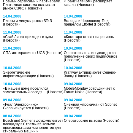
Новыми сервисами и партнерами.
«ТрансТелеКом» расширяет
Платежная система осваивает
каналы
(Новости)
рынок СЗФО
(Новости)
14.04.2008
14.04.2008
Плюсы и минусы рынка БТиЭ
Вологда и Череповец. Под
(Новости)
прицелом Effortel
(Новости)
11.04.2008
11.04.2008
«Скай Линк» приходит в вузы
«Комстар» ставит на регионы
(Новости)
(Новости)
11.04.2008
10.04.2008
СПА-интеграция от UCS
(Новости)
Операторы платят дважды/ за
пополнение своих подписчиков
(Новости)
10.04.2008
10.04.2008
Энергетические
Kraftway активизирует Северо-
инфокоммуникации
(Новости)
Запад
(Новости)
10.04.2008
09.04.2008
«В нашем доме поселился
MobileMonday сотрудничает с
замечательный сосед»…
(Новости)
Forum Nokia
(Новости)
09.04.2008
09.04.2008
«Реал Электроникс»
Снежная «прокачка» от Spbnet
Globalизируется
(Новости)
(Новости)
08.04.2008
08.04.2008
Bosch und Siemens доукомплектует
Операторские вызовы
(Новости)
площадку в Стрельне/ Новыми
производствами компонентов для
стиральных машин и