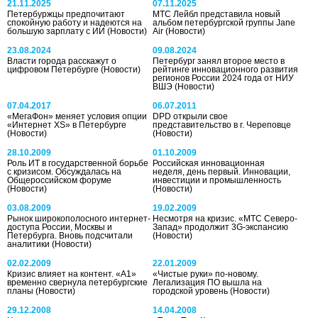
21.11.2025
07.11.2025
Петербуржцы предпочитают
МТС Лейбл представила новый
спокойную работу и надеются на
альбом петербургской группы Jane
большую зарплату с ИИ
(Новости)
Air
(Новости)
23.08.2024
09.08.2024
Власти города расскажут о
Петербург занял второе место в
цифровом Петербурге
(Новости)
рейтинге инновационного развития
регионов России 2024 года от НИУ
ВШЭ
(Новости)
07.04.2017
06.07.2011
«МегаФон» меняет условия опции
DPD открыли свое
«Интернет XS» в Петербурге
представительство в г. Череповце
(Новости)
(Новости)
28.10.2009
01.10.2009
Роль ИТ в государственной борьбе
Российская инновационная
с кризисом. Обсуждалась на
неделя, день первый. Инновации,
Общероссийском форуме
инвестиции и промышленность
(Новости)
(Новости)
03.08.2009
19.02.2009
Рынок широкополосного интернет-
Несмотря на кризис. «МТС Северо-
доступа России, Москвы и
Запад» продолжит 3G-экспансию
Петербурга. Вновь подсчитали
(Новости)
аналитики
(Новости)
02.02.2009
22.01.2009
Кризис влияет на контент. «А1»
«Чистые руки» по-новому.
временно свернула петербургские
Легализация ПО вышла на
планы
(Новости)
городской уровень
(Новости)
29.12.2008
14.04.2008