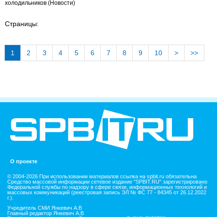
холодильников
(Новости)
Страницы:
1
2
3
4
5
6
7
8
9
10
>
>>
О проекте
© 2004-2026 При использовании материалов ссылка на spbit.ru обязательна
Средство массовой информации сетевое издание "SPBIT.RU" зарегистрировано
Федеральной службы по надзору в сфере связи, информационных технологий и
массовых коммуникаций (реестровая запись ЭЛ № ФС 77 - 84345 от 26.12.2022
г.).
Учредитель СМИ Янкевич А.В
Главный редактор Янкевич А.В