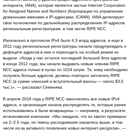
интернета, IANA), которая является частью Internet Corporation
for Assigned Names and Numbers (Корпорации по управлению
доменными именами и IP-адресами, ICANN). IANA делегирует
свои полномочия по дальнейшему распределению IP-адресов
региональным регистратурам, в том числе RIPE NCC.
Изначально в протоколе IPv4 было 4,3 млрд адресов, и еще в
2011 году региональные регистратуры начали предупреждать о
дефиците адресов в нем и переходить на особый режим их
выдачи. «Когда у нас остался последний большой блок адресов
в конце 2012 года, мы начали выдавать новым членам RIPE
NCC адреса только в пулах по 1024 штуки. Те, кому необходимо
получить больше адресов, должны повторно заплатить RIPE
NCC (в сумме членский и вступительный взносы — около $3,5
тыс.)», — рассказал Семеняка.
В апреле 2018 года у RIPE NCC закончились все новые IPv4
адреса, и организация начала распределять те, которые ранее
использовались и были возвращены — например, в результате
исчезновения компании. «Мы ожидали, что их хватит примерно
на 2–2,5 года, но темпы расходования оказались выше, в том
числе из-за активного появления новых интернет-ресурсов», —