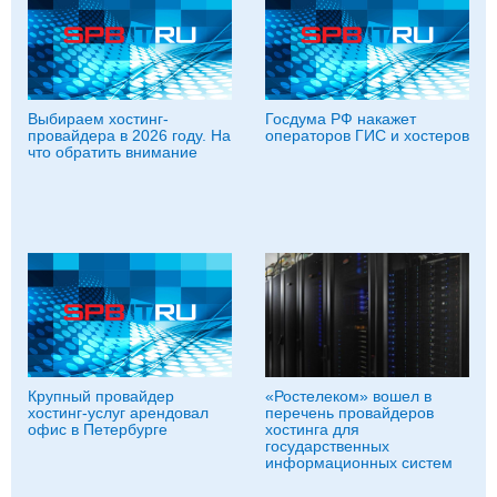
Выбираем хостинг-
Госдума РФ накажет
провайдера в 2026 году. На
операторов ГИС и хостеров
что обратить внимание
Крупный провайдер
«Ростелеком» вошел в
хостинг-услуг арендовал
перечень провайдеров
офис в Петербурге
хостинга для
государственных
информационных систем