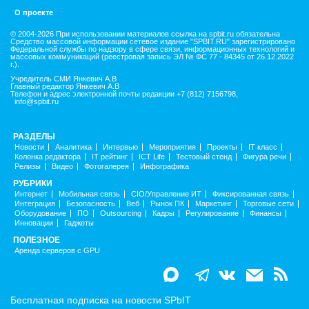
О проекте
© 2004-2026 При использовании материалов ссылка на spbit.ru обязательна
Средство массовой информации сетевое издание "SPBIT.RU" зарегистрировано
Федеральной службы по надзору в сфере связи, информационных технологий и
массовых коммуникаций (реестровая запись ЭЛ № ФС 77 - 84345 от 26.12.2022
г.).
Учредитель СМИ Янкевич А.В
Главный редактор Янкевич А.В
Телефон и адрес электронной почты редакции +7 (812) 7156798,
info@spbit.ru
РАЗДЕЛЫ
Новости
Аналитика
Интервью
Мероприятия
Проекты
IT класс
Колонка редактора
IT рейтинг
ICT Life
Тестовый стенд
Фигура речи
Релизы
Видео
Фотогалерея
Инфографика
РУБРИКИ
Интернет
Мобильная связь
CIO/Управление ИТ
Фиксированная связь
Интеграция
Безопасность
Веб
Рынок ПК
Маркетинг
Торговые сети
Оборудование
ПО
Outsourcing
Кадры
Регулирование
Финансы
Инновации
Гаджеты
ПОЛЕЗНОЕ
Аренда серверов с GPU
Бесплатная подписка на новости SPbIT