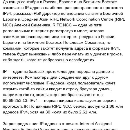
До конца сентября в России, Европе и на Ближнем Востоке
закончатся IP-адреса наиболее распространенного протокола
IPv4, рассказал РБК директор по внешним связям в Восточной
Европе и Средней Азии RIPE Network Coordination Centre (RIPE
NCC) Алексей Семеняка. RIPE NCC — одна из пяти
региональных интернет-регистратур в мире, которая
занимается распределением интернет-ресурсов в России,
Европе и на Ближнем Востоке. По словам Семеняки, те
компании, которые захотят получить адреса в формате IPv4,
теперь будут вынуждены либо перекупать их у других игроков,
либо ждать, когда те добровольно освободят их.
IP — один из базовых протоколов для передачи данных в
интернете. Компьютеры для соединения друг с другом
используют числовые IP-адреса: когда пользователь хочет
открыть какой-то сайт и вводит в строку браузера домен,
например rbc.ru, компьютер преобразовывает его в
80.68.253.13. IPv4 — первая широко используемая версия
протокола IP. По данным RIPE NCC, сейчас доступно 1,88 млн
адресов IPv4, хотя на 30 июля их было 2,61 млн.
За распределение IP-адресов отвечает Internet Assigned
Numbers Authority (Администрация адресного пространства