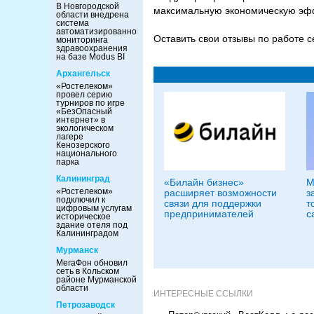
В Новгородской
максимальную экономическую эфф
области внедрена
система
автоматизированного
Оставить свои отзывы по работе с
мониторинга
здравоохранения
на базе Modus BI
Архангельск
«Ростелеком»
провел серию
турниров по игре
«БезОпасный
интернет» в
экологическом
лагере
Кенозерского
национального
парка
Калининград
«Билайн бизнес»
М
«Ростелеком»
расширяет возможности
з
подключил к
связи для поддержки
т
цифровым услугам
предпринимателей
с
историческое
здание отеля под
Калининградом
Мурманск
МегаФон обновил
сеть в Кольском
районе Мурманской
области
ИНТЕРЕСНЫЕ ССЫЛКИ
Петрозаводск