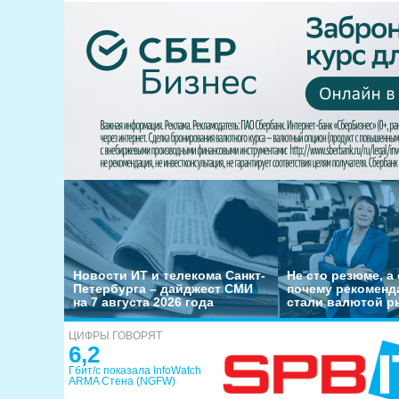
Новости ИТ и телекома Санкт-
Не сто резюме, а 
Петербурга – дайджест СМИ
почему рекоменд
на 7 августа 2026 года
стали валютой р
ЦИФРЫ ГОВОРЯТ
6,2
Гбит/с показала InfoWatch
ARMA Стена (NGFW)