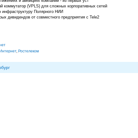
тижениях и амбициях компании - из первых уст
й коммутатор (VPLS) для сложных корпоративных сетей
ую инфраструктуру Полярного НИИ
рых дивидендов от совместного предприятия с Tele2
нет
Интернет
,
Ростелеком
рбург