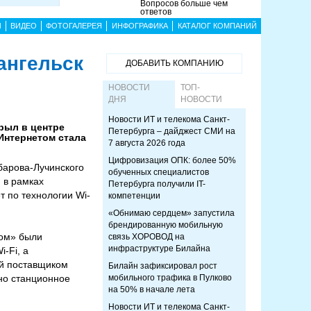
Вопросов больше чем
ответов
Ы
ВИДЕО
ФОТОГАЛЕРЕЯ
ИНФОГРАФИКА
КАТАЛОГ КОМПАНИЙ
ангельск
ДОБАВИТЬ КОМПАНИЮ
НОВОСТИ
ТОП-
ДНЯ
НОВОСТИ
Новости ИТ и телекома Санкт-
рыл в центре
Петербурга – дайджест СМИ на
Интернетом стала
7 августа 2026 года
Цифровизация ОПК: более 50%
барова-Лучинского
обученных специалистов
 в рамках
Петербурга получили IT-
т по технологии Wi-
компетенции
«Обнимаю сердцем» запустила
брендированную мобильную
ком» были
связь ХОРОВОД на
инфраструктуре Билайна
-Fi, а
ей поставщиком
Билайн зафиксировал рост
но станционное
мобильного трафика в Пулково
на 50% в начале лета
Новости ИТ и телекома Санкт-