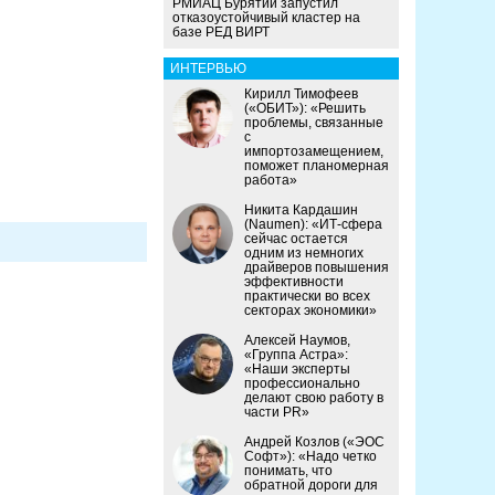
РМИАЦ Бурятии запустил
отказоустойчивый кластер на
базе РЕД ВИРТ
ИНТЕРВЬЮ
Кирилл Тимофеев
(«ОБИТ»): «Решить
проблемы, связанные
с
импортозамещением,
поможет планомерная
работа»
Никита Кардашин
(Naumen): «ИТ-сфера
сейчас остается
одним из немногих
драйверов повышения
эффективности
практически во всех
секторах экономики»
Алексей Наумов,
«Группа Астра»:
«Наши эксперты
профессионально
делают свою работу в
части PR»
Андрей Козлов («ЭОС
Софт»): «Надо четко
понимать, что
обратной дороги для