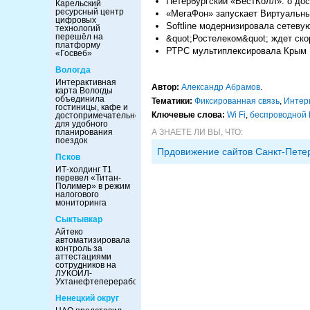
Петербургский «ВестКолл»: о дос
Карельский
ресурсный центр
«МегаФон» запускает Виртуальны
цифровых
Softline модернизировала сетев
технологий
перешёл на
&quot;Ростелеком&quot; ждет ско
платформу
РТРС мультиплексировала Крым
«Госвеб»
Вологда
Интерактивная
Автор:
Александр Абрамов
.
карта Вологды
объединила
Тематики:
Фиксированная связь
,
Интер
гостиницы, кафе и
Ключевые слова:
Wi Fi
,
беспроводной 
достопримечательности
для удобного
планирования
А ЗНАЕТЕ ЛИ ВЫ, ЧТО:
поездок
Прдовижение сайтов Санкт-Пете
Псков
ИТ-холдинг Т1
перевел «Титан-
Полимер» в режим
налогового
мониторинга
Сыктывкар
Айтеко
автоматизировала
контроль за
аттестациями
сотрудников на
ЛУКОЙЛ-
Ухтанефтепереработка
Ненецкий округ