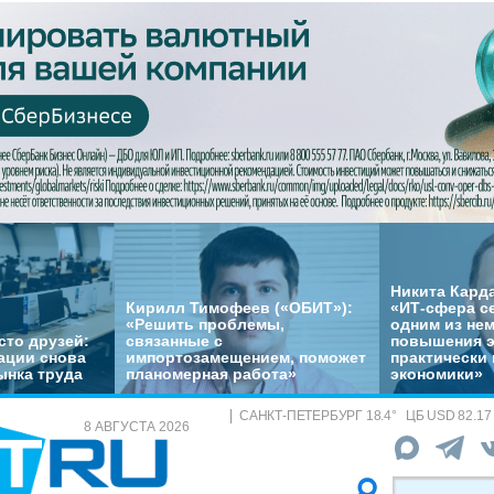
Никита Кард
Кирилл Тимофеев («ОБИТ»):
«ИТ-сфера с
«Решить проблемы,
одним из не
сто друзей:
связанные с
повышения 
ации снова
импортозамещением, поможет
практически 
ынка труда
планомерная работа»
экономики»
САНКТ-ПЕТЕРБУРГ
18.4
°
ЦБ
USD 82.17
8 АВГУСТА 2026