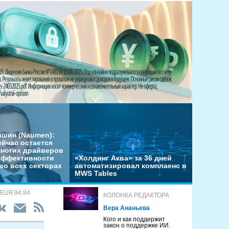
ашин (Naumen):
ейчас остается
многих драйверов
эффективности
«Холдинг Аква» за 36 дней
во всех секторах
автоматизировал комплаенс в
MWS Tables
 EUR 94.84
КОЛОНКА РЕДАКТОРА
Вера Ананьева
Кого и как поддержит
закон о поддержке ИИ.