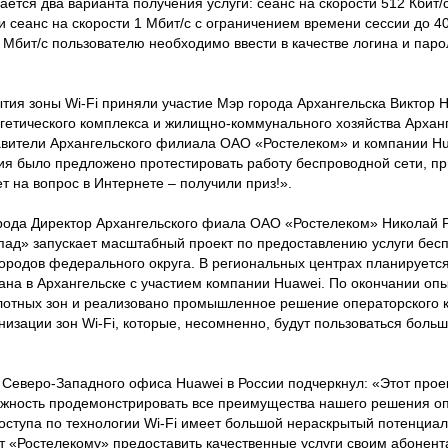
ается два варианта получения услуги: сеанс на скорости 512 Кбит/
и сеанс на скорости 1 Мбит/с с ограничением времени сессии до 40
 Мбит/с пользователю необходимо ввести в качестве логина и паро
тия зоны Wi-Fi приняли участие Мэр города Архангельска Виктор 
гетического комплекса и жилищно-коммунального хозяйства Архан
авители Архангельского филиала ОАО «Ростелеком» и компании Hu
ия было предложено протестировать работу беспроводной сети, при
 на вопрос в Интернете – получили приз!».
рода Директор Архангельского фиала ОАО «Ростелеком» Николай Р
ад» запускает масштабный проект по предоставлению услуги бесп
городов федерального округа. В региональных центрах планируетс
вана в Архангельске с участием компании Huawei. По окончании оп
лотных зон и реализовано промышленное решение операторского 
анизации зон Wi-Fi, которые, несомненно, будут пользоваться бол
 Северо-Западного офиса Huawei в России подчеркнул: «Этот прое
ожность продемонстрировать все преимущества нашего решения о
оступа по технологии Wi-Fi имеет большой нераскрытый потенциал.
 «Ростелекому» предоставить качественные услуги своим абонент