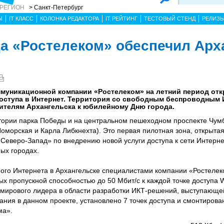
 РЕГИОН
> Санкт-Петербург
Ы
IT КЛАСС
КОЛОНКА РЕДАКТОРА
IT РЕЙТИНГ
ТЕСТОВЫЙ СТЕНД
РЕЛИЗ
а «Ростелеком» обеспечил Арх
муникационной компании «Ростелеком» на летний период отк
доступа в Интернет. Территория со свободным беспроводным 
жителям Архангельска к юбилейному Дню города.
итории парка Победы и на центральном пешеходном проспекте Чум
оморская и Карла Либкнехта). Это первая пилотная зона, открытая
Северо-Запад» по внедрению новой услуги доступа к сети Интерне
ных городах.
ого Интернета в Архангельске специалистами компании «Ростеле
 пропускной способностью до 50 Мбит/с к каждой точке доступа Wi
 мирового лидера в области разработки ИКТ-решений, выступающ
ния в данном проекте, установлено 7 точек доступа и смонтирова
ма».