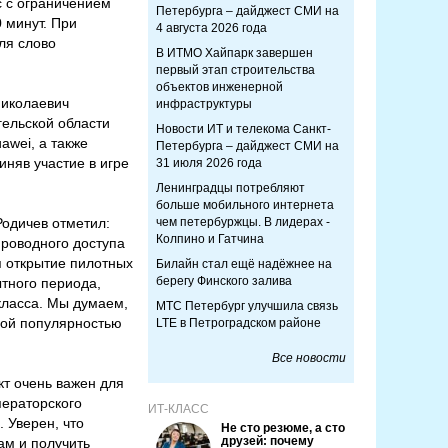
с с ограничением
Петербурга – дайджест СМИ на
 минут. При
4 августа 2026 года
ля слово
В ИТМО Хайпарк завершен
первый этап строительства
объектов инженерной
Николаевич
инфраструктуры
гельской области
Новости ИТ и телекома Санкт-
awei, а также
Петербурга – дайджест СМИ на
няв участие в игре
31 июля 2026 года
Ленинградцы потребляют
больше мобильного интернета
одичев отметил:
чем петербуржцы. В лидерах -
Колпино и Гатчина
роводного доступа
я открытие пилотных
Билайн стал ещё надёжнее на
берегу Финского залива
ытного периода,
класса. Мы думаем,
МТС Петербург улучшила связь
ьшой популярностью
LTE в Петроградском районе
Все новости
кт очень важен для
ператорского
ИТ-КЛАСС
 Уверен, что
Не сто резюме, а сто
друзей: почему
ам и получить