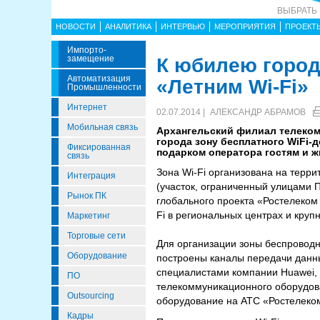
ВЫБРАТЬ
НОВОСТИ
АНАЛИТИКА
ИНТЕРВЬЮ
МЕРОПРИЯТИЯ
ПРОЕКТ
Импорто­
Замещение
К юбилею город
Автоматизация
«Летним Wi-Fi»
Промышленности
Интернет
02.07.2014 |
АЛЕКСАНДР АБРАМОВ
Мобильная связь
Архангельский филиал телеком
города зону бесплатного WiFi-
Фиксированная
подарком оператора гостям и 
связь
Зона Wi-Fi организована на терр
Интеграция
(участок, ограниченный улицами П
Рынок ПК
глобального проекта «Ростелеком 
Fi в региональных центрах и круп
Маркетинг
Торговые сети
Для организации зоны беспроводн
Оборудование
построены каналы передачи данных
специалистами компании Huawei,
ПО
телекоммуникационного оборудова
Outsourcing
оборудование на АТС «Ростелеко
Кадры