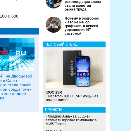
рекомендации снова
стали валютой
рынка труда
100 0 800.
Почему мониторинг
– это не набор
графиков, а основа
управления ИТ-
системой
ТЕСТОВЫЙ СТЕНД
-Fi на Дворцовой
 в Санкт-
рге стала самой
ной среди точек
iQOO 15R
 в новогодние
Смартфон iQOO 15R: мощь без
ки
компромиссов
ПРОЕКТЫ
«Холдинг Аква» за 36 дней
автоматизировал комплаенс в
MWS Tables