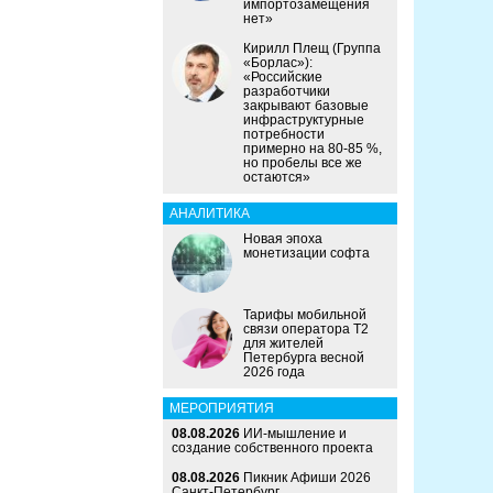
импортозамещения
нет»
Кирилл Плещ (Группа
«Борлас»):
«Российские
разработчики
закрывают базовые
инфраструктурные
потребности
примерно на 80-85 %,
но пробелы все же
остаются»
АНАЛИТИКА
Новая эпоха
монетизации софта
Тарифы мобильной
связи оператора Т2
для жителей
Петербурга весной
2026 года
МЕРОПРИЯТИЯ
08.08.2026
ИИ-мышление и
создание собственного проекта
08.08.2026
Пикник Афиши 2026
Санкт-Петербург