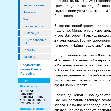
Пользователям сети Wi-Fi предлаг
Регулирование
времени одной сессии до 2 часов 
подключении услуги на скорости 1
Финансы
Rostelecom.
Web
В торжественной церемонии откры
Безопасность
Павленко, Министр топливно-энер
Инновации
Игорь Викторович Годзиш, предст
CIO/Управление
жители города. Гостям мероприят
ИТ
на время «Найди правильный ответ
Гаджеты
На церемонии открытия в День го
Здоровье
«Сегодня «Ростелеком Северо-Зап
в Интернет в популярных местах 
Продвижение
сайтов Санкт-
WiFi-зон. Первая из них организо
Петербург
будут подведены итоги работы пи
что это только первый шаг по орг
РЕГИОНЫ
среди наших горожан».
Ленобласть
В Ленобласти
запустили
Александр Невольников, директор
цифровую тропу
нас. Мы получили отличную возм
для наблюдения за
зубрами от Т2
класса. Развитие беспроводного д
Великий Новгород
следующая фаза проекта позволит