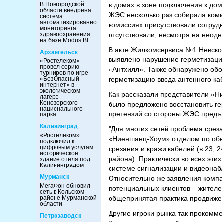
В Новгородской
в домах в зоне подключения к до
области внедрена
ЖЭС несколько раз собирала коми
система
автоматизированного
комиссиях присутствовали сотруд
мониторинга
здравоохранения
отсутствовали, несмотря на неод
на базе Modus BI
В акте Жилкомсервиса №1 Невског
Архангельск
выявлено нарушение герметизации
«Ростелеком»
провел серию
«Антхилл». Также обнаружено обо
турниров по игре
«БезОпасный
герметизацию ввода антенного ка
интернет» в
экологическом
Как рассказали представители «Н
лагере
Кенозерского
было предложено восстановить г
национального
претензий со стороны ЖЭС предъ
парка
Калининград
"Для многих сетей проблема срез
«Ростелеком»
«Ниеншанц-Хоум» отделом по обе
подключил к
цифровым услугам
срезания и кражи кабелей (в 23, 
историческое
района). Практически во всех эт
здание отеля под
Калининградом
системе сигнализации и видеонаб
Мурманск
Относительно же заявления компа
МегаФон обновил
потенциальных клиентов – жителе
сеть в Кольском
районе Мурманской
общепринятая практика продвижени
области
Другие игроки рынка так прокомм
Петрозаводск