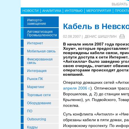
ВЫБРАТЬ
НОВОСТИ
АНАЛИТИКА
ИНТЕРВЬЮ
МЕРОПРИЯТИЯ
ПРОЕКТ
Импорто­
Замещение
Кабель в Невск
Автоматизация
Промышленности
02.08.2007 |
ДЕНИС ШИШУЛИН
Интернет
В начале июля 2007 года прои
Хоум», которые предоставляют 
Мобильная связь
повреждены кабели связи, при
услуги доступа к сети Интерне
Фиксированная
«Антхилла» было заведено угол
связь
свою очередь, считают обвин
операторами происходят достат
Интеграция
компаний.
Рынок ПК
Оператор домашних сетей «Антхил
Маркетинг
апреля 2006 г.
). Оптическая трас
Ворошилова, д. 2) до станции мет
Торговые сети
Крыленко), ул. Подвойского, Това
Оборудование
поселка.
ПО
Суть конфликта «Антхилл» и «Ние
Outsourcing
обрезаны кабели в пяти домах, р
Искровскому проспекту. По инфор
Кадры