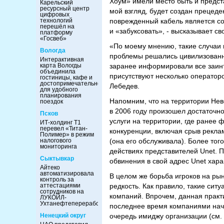
Хоум» имели место быть и предст
Карельский
ресурсный центр
мой взгляд, будет создан прецеде
цифровых
технологий
поврежденный кабель является со
перешёл на
и «забуксовать», - высказывает с
платформу
«Госвеб»
«По моему мнению, такие случаи 
Вологда
проблемы решались цивилизованн
Интерактивная
карта Вологды
заранее информировали все заинт
объединила
присутствуют несколько оператор
гостиницы, кафе и
достопримечательности
Лебедев.
для удобного
планирования
Напомним, что на территории Нев
поездок
в 2006 году произошел достаточн
Псков
услуги на территории, где ранее
ИТ-холдинг Т1
перевел «Титан-
конкуренции, включая срыв реклам
Полимер» в режим
налогового
(она его обслуживала). Более то
мониторинга
действиях представителей Unet. 
Сыктывкар
обвинения в свой адрес Unet хара
Айтеко
автоматизировала
В целом же борьба игроков на ры
контроль за
аттестациями
редкость. Как правило, такие си
сотрудников на
компаний. Впрочем, данная практи
ЛУКОЙЛ-
Ухтанефтепереработка
последнее время компаниями нач
Ненецкий округ
очередь имиджу организации (см.