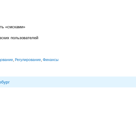
ть «смсками»
зских пользователей
дование
,
Регулирование
,
Финансы
рбург