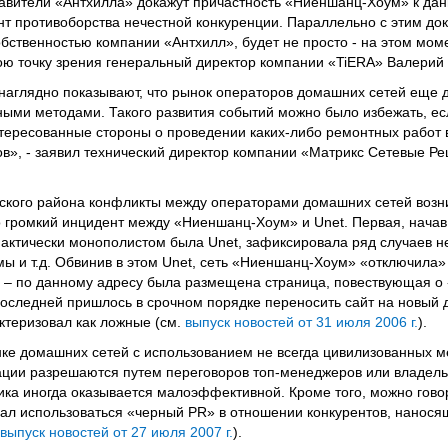
авители «Антхилла» докажут причастность «Ниеншанц-Хоум» к дан
нт противоборства нечестной конкуренции. Параллельно с этим дока
бственностью компании «Антхилл», будет не просто - на этом мом
вою точку зрения генеральный директор компании «TiERA» Валерий
наглядно показывают, что рынок операторов домашних сетей еще да
ыми методами. Такого развития событий можно было избежать, ес
ересованные стороны о проведении каких-либо ремонтных работ в
ов», - заявил технический директор компании «Матрикс Сетевые Р
ского района конфликты между операторами домашних сетей возни
о громкий инцидент между «Ниеншанц-Хоум» и Unet. Первая, начав
 фактически монополистом была Unet, зафиксировала ряд случаев 
ы и т.д. Обвинив в этом Unet, сеть «Ниеншанц-Хоум» «отключила»
го – по данному адресу была размещена страница, повествующая о
Последней пришлось в срочном порядке переносить сайт на новый 
ктеризовал как ложные (см.
выпуск новостей от 31 июля 2006 г.
).
нке домашних сетей с использованием не всегда цивилизованных м
туации разрешаются путем переговоров топ-менеджеров или владел
ка иногда оказывается малоэффективной. Кроме того, можно говори
ал использоваться «черный PR» в отношении конкурентов, нанося
выпуск новостей от 27 июля 2007 г.
).