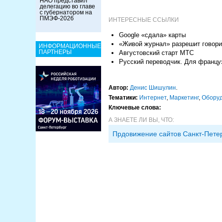
НАО представил
делегацию во главе
с губернатором на
ПМЭФ-2026
ИНТЕРЕСНЫЕ ССЫЛКИ
Google «сдала» карты
«Живой журнал» разрешит говори
ИНФОРМАЦИОННЫЕ
ПАРТНЕРЫ
Августовский старт МТС
Русский переводчик. Для францу
Автор:
Денис Шишулин
.
Тематики:
Интернет
,
Маркетинг
,
Обору
Ключевые слова:
А ЗНАЕТЕ ЛИ ВЫ, ЧТО:
Прдовижение сайтов Санкт-Пете