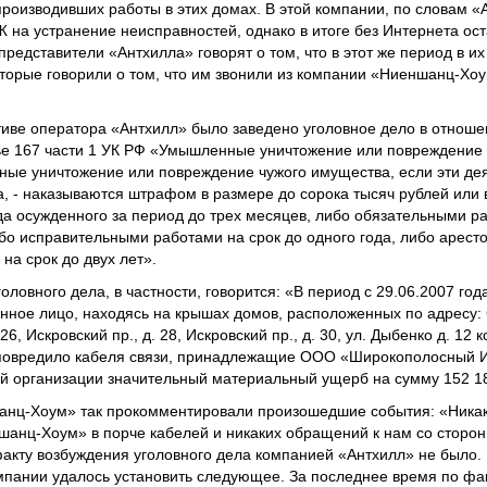
оизводивших работы в этих домах. В этой компании, по словам «А
Ж на устранение неисправностей, однако в итоге без Интернета ос
представители «Антхилла» говорят о том, что в этот же период в их
которые говорили о том, что им звонили из компании «Ниеншанц-Х
тиве оператора «Антхилл» было заведено уголовное дело в отнош
ье 167 части 1 УК РФ «Умышленные уничтожение или повреждение
ные уничтожение или повреждение чужого имущества, если эти де
, - наказываются штрафом в размере до сорока тысяч рублей или 
да осужденного за период до трех месяцев, либо обязательными ра
ибо исправительными работами на срок до одного года, либо аресто
на срок до двух лет».
ловного дела, в частности, говорится: «В период с 29.06.2007 года
енное лицо, находясь на крышах домов, расположенных по адресу: 
26, Искровский пр., д. 28, Искровский пр., д. 30, ул. Дыбенко д. 12 к
о повредило кабеля связи, принадлежащие ООО «Широкополосный И
 организации значительный материальный ущерб на сумму 152 18
анц-Хоум» так прокомментировали произошедшие события: «Ника
анц-Хоум» в порче кабелей и никаких обращений к нам со сторо
акту возбуждения уголовного дела компанией «Антхилл» не было.
пании удалось установить следующее. За последнее время по фа