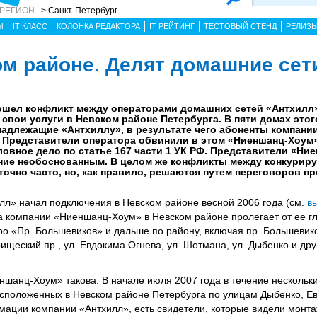
 РЕГИОН
> Санкт-Петербург
Ы
IT КЛАСС
КОЛОНКА РЕДАКТОРА
IT РЕЙТИНГ
ТЕСТОВЫЙ СТЕНД
РЕЛИЗ
ом районе. Делят домашние сет
зошел конфликт между операторами домашних сетей «Антхилл
свои услуги в Невском районе Петербурга. В пяти домах это
надлежащие «Антхиллу», в результате чего абоненты компан
т. Представители оператора обвинили в этом «Ниеншанц-Хоум»
овное дело по статье 167 части 1 УК РФ. Представители «Ни
ение необоснованным. В целом же конфликты между конкури
очно часто, но, как правило, решаются путем переговоров п
л» начал подключения в Невском районе весной 2006 года (см.
вы
са компании «Ниеншанц-Хоум» в Невском районе пролегает от ее гл
ро «Пр. Большевиков» и дальше по району, включая пр. Большевико
рищеский пр., ул. Евдокима Огнева, ул. Шотмана, ул. Дыбенко и др
ншанц-Хоум» такова. В начале июля 2007 года в течение нескольк
асположенных в Невском районе Петербурга по улицам Дыбенко, Е
мации компании «Антхилл», есть свидетели, которые видели монта