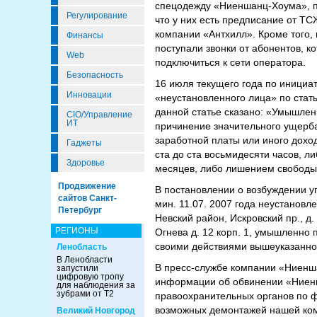
спецодежду «Ниеншанц-Хоума», пр
Регулирование
что у них есть предписание от ТС
компании «Антхилл». Кроме того, 
Финансы
поступали звонки от абонентов, 
Web
подключиться к сети оператора.
Безопасность
16 июля текущего года по инициа
Инновации
«неустановленного лица» по стат
данной статье сказано: «Умышлен
CIO/Управление
ИТ
причинение значительного ущерба
заработной платы или иного дохо
Гаджеты
ста до ста восьмидесяти часов, л
Здоровье
месяцев, либо лишением свободы 
Продвижение
В постановлении о возбуждении уго
сайтов Санкт-
мин. 11.07. 2007 года неустановл
Петербург
Невский район, Искровский пр., д. 
РЕГИОНЫ
Огнева д. 12 корп. 1, умышленн
своими действиями вышеуказанной
Ленобласть
В Ленобласти
В пресс-службе компании «Ниенш
запустили
цифровую тропу
информации об обвинении «Ниенш
для наблюдения за
зубрами от Т2
правоохранительных органов по ф
возможных демонтажей нашей ком
Великий Новгород