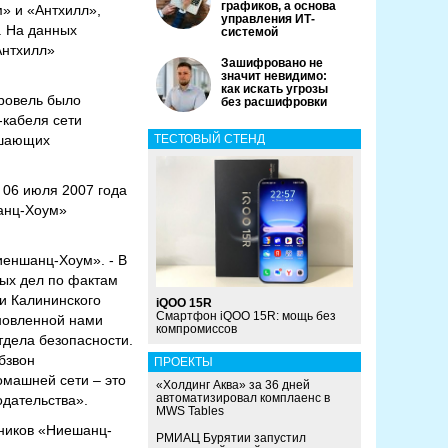
графиков, а основа
» и «Антхилл»,
управления ИТ-
. На данных
системой
Антхилл»
Зашифровано не
значит невидимо:
как искать угрозы
кровель было
без расшифровки
-кабеля сети
ушающих
ТЕСТОВЫЙ СТЕНД
 06 июля 2007 года
анц-Хоум»
иеншанц-Хоум». - В
ых дел по фактам
ии Калининского
iQOO 15R
Смартфон iQOO 15R: мощь без
ановленной нами
компромиссов
тдела безопасности.
бзвон
ПРОЕКТЫ
омашней сети – это
«Холдинг Аква» за 36 дней
автоматизировал комплаенс в
одательства».
MWS Tables
дников «Ниешанц-
РМИАЦ Бурятии запустил