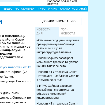
Вопросов больше чем
ответов
Ы
ВИДЕО
ФОТОГАЛЕРЕЯ
ИНФОГРАФИКА
КАТАЛОГ КОМПАНИЙ
и
ДОБАВИТЬ КОМПАНИЮ
НОВОСТИ
ТОП-
ДНЯ
НОВОСТИ
» и «Ниеншанц-
го района были
«Обнимаю сердцем» запустила
ии были лишены
брендированную мобильную
, и по инициативе
связь ХОРОВОД на
еншанц-Хоум», в
инфраструктуре Билайна
рующими
редставителей
Билайн зафиксировал рост
мобильного трафика в Пулково
на 50% в начале лета
пуск новостей от 12
авного офиса (ул.
Новости ИТ и телекома Санкт-
Петербурга – дайджест СМИ на
в (до ул.
4 августа 2026 года
угие улицы Веселого
В ИТМО Хайпарк завершен
первый этап строительства
их дней были
объектов инженерной
вдокима Огнева и по
инфраструктуры
жников, одетых в
Новости ИТ и телекома Санкт-