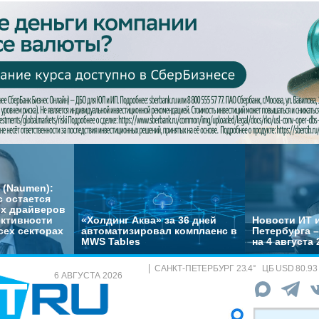
 (Naumen):
с остается
их драйверов
ктивности
«Холдинг Аква» за 36 дней
Новости ИТ и
сех секторах
автоматизировал комплаенс в
Петербурга 
MWS Tables
на 4 августа 
САНКТ-ПЕТЕРБУРГ
23.4
°
ЦБ
USD 80.93
6 АВГУСТА 2026