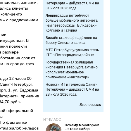
нтхилла», заявили,
Петербурга – дайджест СМИ на
тались клиенты
31 июля 2026 года
 колл-центр
Ленинградцы потребляют
оум» с предложением
больше мобильного интернета
чем петербуржцы. В лидерах -
Колпино и Гатчина
ении
Билайн стал ещё надёжнее на
 имущества». В
берегу Финского залива
яния повлекли
МТС Петербург улучшила связь
в размере
LTE в Петроградском районе
ботами на срок от
Государственная жилищная
м на срок до трех
инспекция Петербурга активно
использует мобильное
приложение «Инспектор»
, до 12 часов 00
Санкт-Петербург,
Новости ИТ и телекома Санкт-
Петербурга – дайджест СМИ на
орп. 1, ул. Евдокима
28 июля 2026 года
нтернет», причинив
4,70 руб.».
Все новости
кой официальной
ны
ИТ-КЛАСС
 По фактам же
Почему мониторинг
ктам жалоб жильцов
– это не набор