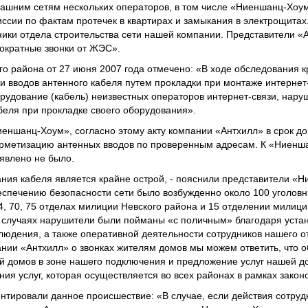
машним сетям нескольких операторов, в том числе «Ниеншанц-Хоум
ссии по фактам протечек в квартирах и замыкания в электрощитах
ники отдела строительства сети нашей компании. Представители «
нократные звонки от ЖЭС».
о района от 27 июня 2007 года отмечено: «В ходе обследования 
 вводов антенного кабеля путем прокладки при монтаже интернет
рудование (кабель) неизвестных операторов интернет-связи, нар
беля при прокладке своего оборудования».
иеншанц-Хоум», согласно этому акту компании «Антхилл» в срок до
ерметизацию антенных вводов по проверенным адресам. К «Ниенш
явлено не было.
ания кабеля является крайне острой, - пояснили представители «Н
спечению безопасности сети было возбужденно около 100 уголовн
24, 70, 75 отделах милиции Невского района и 15 отделении милиц
их случаях нарушители были пойманы «с поличным» благодаря уст
людения, а также оперативной деятельности сотрудников нашего о
нии «Антхилл» о звонках жителям домов мы можем ответить, что о
й домов в зоне нашего подключения и предложение услуг нашей д
я услуг, которая осуществляется во всех районах в рамках закон
ентировали данное происшествие: «В случае, если действия сотру