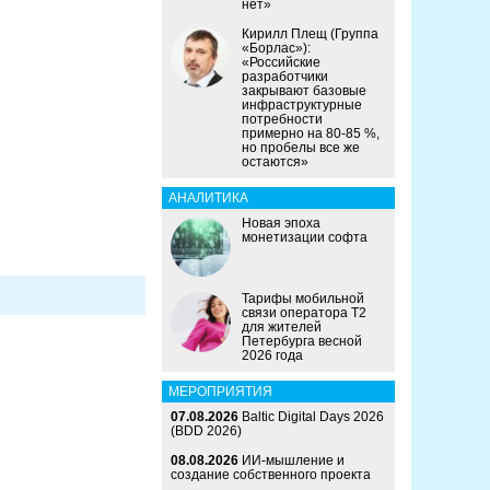
нет»
Кирилл Плещ (Группа
«Борлас»):
«Российские
разработчики
закрывают базовые
инфраструктурные
потребности
примерно на 80-85 %,
но пробелы все же
остаются»
АНАЛИТИКА
Новая эпоха
монетизации софта
Тарифы мобильной
связи оператора Т2
для жителей
Петербурга весной
2026 года
МЕРОПРИЯТИЯ
07.08.2026
Baltic Digital Days 2026
(BDD 2026)
08.08.2026
ИИ-мышление и
создание собственного проекта