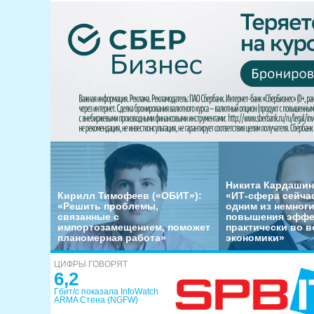
Никита Кардашин
Кирилл Тимофеев («ОБИТ»):
«ИТ-сфера сейча
«Решить проблемы,
одним из немног
связанные с
повышения эффе
импортозамещением, поможет
практически во в
планомерная работа»
экономики»
ЦИФРЫ ГОВОРЯТ
6,2
Гбит/с показала InfoWatch
ARMA Стена (NGFW)