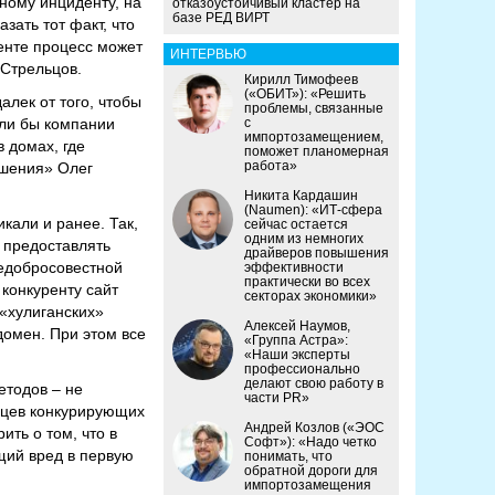
ному инциденту, на
отказоустойчивый кластер на
базе РЕД ВИРТ
зать тот факт, что
енте процесс может
ИНТЕРВЬЮ
 Стрельцов.
Кирилл Тимофеев
(«ОБИТ»): «Решить
лек от того, чтобы
проблемы, связанные
ли бы компании
с
импортозамещением,
 домах, где
поможет планомерная
работа»
ешения» Олег
Никита Кардашин
(Naumen): «ИТ-сфера
кали и ранее. Так,
сейчас остается
одним из немногих
 предоставлять
драйверов повышения
недобросовестной
эффективности
практически во всех
 конкуренту сайт
секторах экономики»
 «хулиганских»
Алексей Наумов,
домен. При этом все
«Группа Астра»:
«Наши эксперты
профессионально
делают свою работу в
етодов – не
части PR»
ьцев конкурирующих
Андрей Козлов («ЭОС
ть о том, что в
Софт»): «Надо четко
щий вред в первую
понимать, что
обратной дороги для
импортозамещения