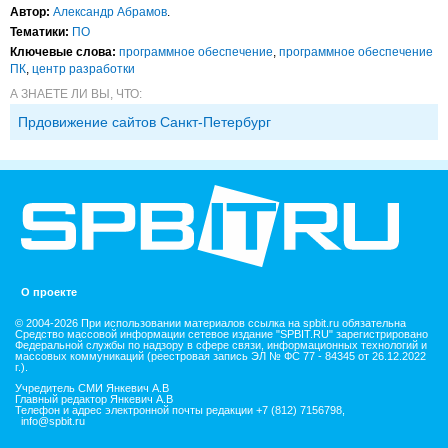
Автор:
Александр Абрамов
.
Тематики:
ПО
Ключевые слова:
программное обеспечение
,
программное обеспечение
ПК
,
центр разработки
А ЗНАЕТЕ ЛИ ВЫ, ЧТО:
Прдовижение сайтов Санкт-Петербург
О проекте
© 2004-2026 При использовании материалов ссылка на spbit.ru обязательна
Средство массовой информации сетевое издание "SPBIT.RU" зарегистрировано
Федеральной службы по надзору в сфере связи, информационных технологий и
массовых коммуникаций (реестровая запись ЭЛ № ФС 77 - 84345 от 26.12.2022
г.).
Учредитель СМИ Янкевич А.В
Главный редактор Янкевич А.В
Телефон и адрес электронной почты редакции +7 (812) 7156798,
info@spbit.ru