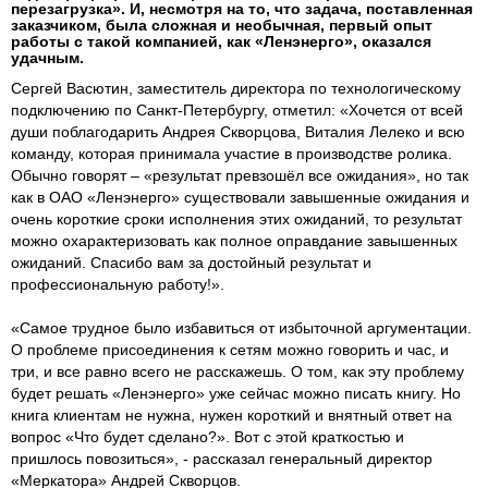
перезагрузка». И, несмотря на то, что задача, поставленная
заказчиком, была сложная и необычная, первый опыт
работы с такой компанией, как «Ленэнерго», оказался
удачным.
Сергей Васютин, заместитель директора по технологическому
подключению по Санкт-Петербургу, отметил: «Хочется от всей
души поблагодарить Андрея Скворцова, Виталия Лелеко и всю
команду, которая принимала участие в производстве ролика.
Обычно говорят – «результат превзошёл все ожидания», но так
как в ОАО «Ленэнерго» существовали завышенные ожидания и
очень короткие сроки исполнения этих ожиданий, то результат
можно охарактеризовать как полное оправдание завышенных
ожиданий. Спасибо вам за достойный результат и
профессиональную работу!».
«Самое трудное было избавиться от избыточной аргументации.
О проблеме присоединения к сетям можно говорить и час, и
три, и все равно всего не расскажешь. О том, как эту проблему
будет решать «Ленэнерго» уже сейчас можно писать книгу. Но
книга клиентам не нужна, нужен короткий и внятный ответ на
вопрос «Что будет сделано?». Вот с этой краткостью и
пришлось повозиться», - рассказал генеральный директор
«Меркатора» Андрей Скворцов.