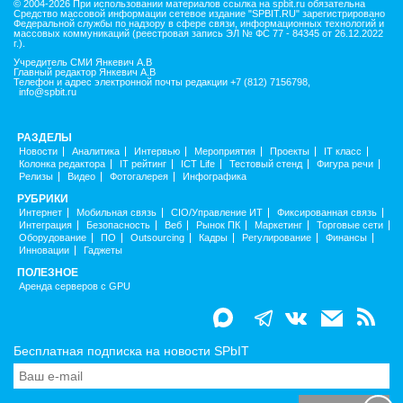
© 2004-2026 При использовании материалов ссылка на spbit.ru обязательна
Средство массовой информации сетевое издание "SPBIT.RU" зарегистрировано
Федеральной службы по надзору в сфере связи, информационных технологий и
массовых коммуникаций (реестровая запись ЭЛ № ФС 77 - 84345 от 26.12.2022
г.).
Учредитель СМИ Янкевич А.В
Главный редактор Янкевич А.В
Телефон и адрес электронной почты редакции +7 (812) 7156798,
info@spbit.ru
РАЗДЕЛЫ
Новости
Аналитика
Интервью
Мероприятия
Проекты
IT класс
Колонка редактора
IT рейтинг
ICT Life
Тестовый стенд
Фигура речи
Релизы
Видео
Фотогалерея
Инфографика
РУБРИКИ
Интернет
Мобильная связь
CIO/Управление ИТ
Фиксированная связь
Интеграция
Безопасность
Веб
Рынок ПК
Маркетинг
Торговые сети
Оборудование
ПО
Outsourcing
Кадры
Регулирование
Финансы
Инновации
Гаджеты
ПОЛЕЗНОЕ
Аренда серверов с GPU
Бесплатная подписка на новости SPbIT