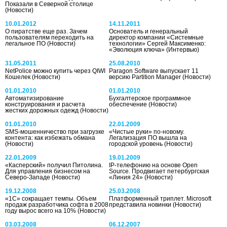
Показали в Северной столице
(Новости)
10.01.2012
14.11.2011
О пиратстве еще раз. Зачем
Основатель и генеральный
пользователям переходить на
директор компании «Системные
легальное ПО
(Новости)
технологии» Сергей Максименко:
«Эволюция ключа»
(Интервью)
31.05.2011
25.08.2010
NetPolice можно купить через QIWI
Paragon Software выпускает 11
Кошелек
(Новости)
версию Partition Manager
(Новости)
01.01.2010
01.01.2010
Автоматизирование
Бухгалтерское программное
конструирования и расчета
обеспечение
(Новости)
жестких дорожных одежд
(Новости)
01.01.2010
22.01.2009
SMS-мошенничество при загрузке
«Чистые руки» по-новому.
контента: как избежать обмана
Легализация ПО вышла на
(Новости)
городской уровень
(Новости)
22.01.2009
19.01.2009
«Касперский» получил Питолина.
IP-телефонию на основе Open
Для управления бизнесом на
Source. Продвигает петербургская
Северо-Западе
(Новости)
«Линия 24»
(Новости)
19.12.2008
25.03.2008
«1С» сокращает темпы. Объем
Платформенный триплет. Microsoft
продаж разработчика софта в 2008
представила новинки
(Новости)
году вырос всего на 10%
(Новости)
03.03.2008
06.12.2007