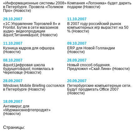
«Информационные системы 2008»
Компания «Логоника» будет дарить
в Петербурге. Провела «Поликом
подарки
(Новости)
Про»
(Новости)
29.10.2007
11.10.2007
«1С:Управление Торговлей 8» и
В 2007 году российский рынок
Frontol. Бутик в сети магазинов
компьютерных игр вырастет на 50
аудио- видеопродукции
%
(Новости)
&quot;Титаник&quot;
(Новости)
11.10.2007
09.10.2007
Кузница кадров для офшора
ERP для Новой Голландии
(Новости)
(Новости)
08.10.2007
28.09.2007
&quot;Цифровая школа
Новый способ общения.
будущего&quot; появилась в
Предложил «Скай Линк»
(Новости)
Череповце
(Новости)
28.09.2007
20.09.2007
Windows Mobile Briefing состоялся
Петербургские компьютерные сети.
в Петербурге
(Новости)
Будут продвигать Office 2007
(Новости)
18.09.2007
Антивирус для
«Мурманскнефтепродукт»
(Новости)
Страницы: