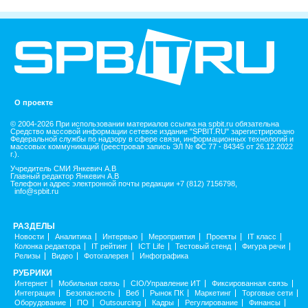
О проекте
© 2004-2026 При использовании материалов ссылка на spbit.ru обязательна
Средство массовой информации сетевое издание "SPBIT.RU" зарегистрировано
Федеральной службы по надзору в сфере связи, информационных технологий и
массовых коммуникаций (реестровая запись ЭЛ № ФС 77 - 84345 от 26.12.2022
г.).
Учредитель СМИ Янкевич А.В
Главный редактор Янкевич А.В
Телефон и адрес электронной почты редакции +7 (812) 7156798,
info@spbit.ru
РАЗДЕЛЫ
Новости
Аналитика
Интервью
Мероприятия
Проекты
IT класс
Колонка редактора
IT рейтинг
ICT Life
Тестовый стенд
Фигура речи
Релизы
Видео
Фотогалерея
Инфографика
РУБРИКИ
Интернет
Мобильная связь
CIO/Управление ИТ
Фиксированная связь
Интеграция
Безопасность
Веб
Рынок ПК
Маркетинг
Торговые сети
Оборудование
ПО
Outsourcing
Кадры
Регулирование
Финансы