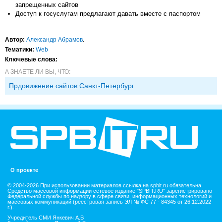
запрещенных сайтов
Доступ к госуслугам предлагают давать вместе с паспортом
Автор:
Александр Абрамов
.
Тематики:
Web
Ключевые слова:
А ЗНАЕТЕ ЛИ ВЫ, ЧТО:
Прдовижение сайтов Санкт-Петербург
О проекте
© 2004-2026 При использовании материалов ссылка на spbit.ru обязательна
Средство массовой информации сетевое издание "SPBIT.RU" зарегистрировано
Федеральной службы по надзору в сфере связи, информационных технологий и
массовых коммуникаций (реестровая запись ЭЛ № ФС 77 - 84345 от 26.12.2022
г.).
Учредитель СМИ Янкевич А.В