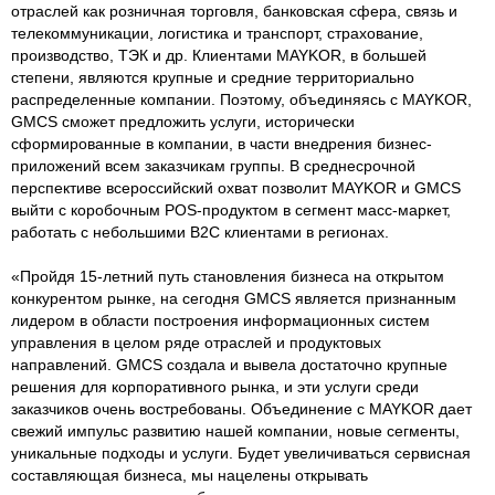
отраслей как розничная торговля, банковская сфера, связь и
телекоммуникации, логистика и транспорт, страхование,
производство, ТЭК и др. Клиентами MAYKOR, в большей
степени, являются крупные и средние территориально
распределенные компании. Поэтому, объединяясь с MAYKOR,
GMCS сможет предложить услуги, исторически
сформированные в компании, в части внедрения бизнес-
приложений всем заказчикам группы. В среднесрочной
перспективе всероссийский охват позволит MAYKOR и GMCS
выйти с коробочным POS-продуктом в сегмент масс-маркет,
работать с небольшими B2C клиентами в регионах.
«Пройдя 15-летний путь становления бизнеса на открытом
конкурентом рынке, на сегодня GMCS является признанным
лидером в области построения информационных систем
управления в целом ряде отраслей и продуктовых
направлений. GMCS создала и вывела достаточно крупные
решения для корпоративного рынка, и эти услуги среди
заказчиков очень востребованы. Объединение с MAYKOR дает
свежий импульс развитию нашей компании, новые сегменты,
уникальные подходы и услуги. Будет увеличиваться сервисная
составляющая бизнеса, мы нацелены открывать