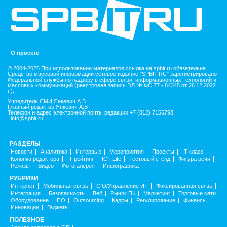
О проекте
© 2004-2026 При использовании материалов ссылка на spbit.ru обязательна
Средство массовой информации сетевое издание "SPBIT.RU" зарегистрировано
Федеральной службы по надзору в сфере связи, информационных технологий и
массовых коммуникаций (реестровая запись ЭЛ № ФС 77 - 84345 от 26.12.2022
г.).
Учредитель СМИ Янкевич А.В
Главный редактор Янкевич А.В
Телефон и адрес электронной почты редакции +7 (812) 7156798,
info@spbit.ru
РАЗДЕЛЫ
Новости
Аналитика
Интервью
Мероприятия
Проекты
IT класс
Колонка редактора
IT рейтинг
ICT Life
Тестовый стенд
Фигура речи
Релизы
Видео
Фотогалерея
Инфографика
РУБРИКИ
Интернет
Мобильная связь
CIO/Управление ИТ
Фиксированная связь
Интеграция
Безопасность
Веб
Рынок ПК
Маркетинг
Торговые сети
Оборудование
ПО
Outsourcing
Кадры
Регулирование
Финансы
Инновации
Гаджеты
ПОЛЕЗНОЕ