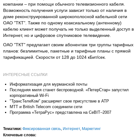
компании – при помощи обычного телевизионного кабеля.
Возможность получения услуги зависит только от наличия в
доме реконструированной широкополосной кабельной сети
ОАО "ТКТ". Также по одному коаксиальному (антенному)
кабелю клиент может получать не только выделенный доступ в
Интернет, но и цифровое спутниковое телевидение.
ОАО "ТКТ" предлагает своим абонентам три группы тарифных
планов: безлимитные, пакетные и тарифные планы с прямой
тарификацией. Скорости от 128 до 1024 кБит/сек.
ИНТЕРЕСНЫЕ ССЫЛКИ
Информатизация для мурманской почты
Последняя миля станет беспроводной. «ПетерСтар» запустил
корпоративный Wi-Fi
"ТрансТелеКом" расширяет свое присутствие в АТР
МТТ и British Telecom соединили сети
Программа «ТетраРус» представлена на CeBIT–2007
Тематики:
Фиксированная связь
,
Интернет
,
Маркетинг
Ключевые слова: