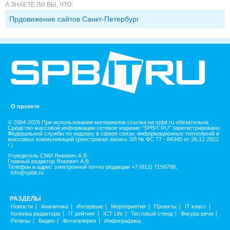
А ЗНАЕТЕ ЛИ ВЫ, ЧТО:
Прдовижение сайтов Санкт-Петербург
О проекте
© 2004-2026 При использовании материалов ссылка на spbit.ru обязательна
Средство массовой информации сетевое издание "SPBIT.RU" зарегистрировано
Федеральной службы по надзору в сфере связи, информационных технологий и
массовых коммуникаций (реестровая запись ЭЛ № ФС 77 - 84345 от 26.12.2022
г.).
Учредитель СМИ Янкевич А.В
Главный редактор Янкевич А.В
Телефон и адрес электронной почты редакции +7 (812) 7156798,
info@spbit.ru
РАЗДЕЛЫ
Новости
Аналитика
Интервью
Мероприятия
Проекты
IT класс
Колонка редактора
IT рейтинг
ICT Life
Тестовый стенд
Фигура речи
Релизы
Видео
Фотогалерея
Инфографика