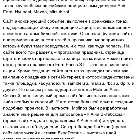
также крупнейшим российским официальным дилером Audi,
Ford, Hyundai, Mazda, Mitsubishi.
Сайт, анонсирующий событие, выполнен в оранжевых тонах,
подчеркивающих общую концепцию акции, с использованием
элементов автомобильной тематики. Основная функция сайта –
информирование посетителей о празднике, мероприятиях,
которые будут там проводиться, и о том, как туда попасть. На
сайте всего три раздела – программа праздника, страница
стратегических партнеров и страница, на которой можно найти
фотографии оранжевого Ford Focus ST – главного виновника
акции. Кроме создания сайта агентство проводит рекламную
кампанию праздника в сети Интернет, в которой задействованы
такие площадки, как yandex.ru, rambler.ru, mail.ru, rbc.ru, dp.ru и
другие. По словам pr-менеджера агентства Molinos Анны
Сизовой, «это типичный промо-сайт без использования каких-
либо особых технологий. У агентства большой опыт в создании
подобных проектов. В частности, Molinos были разработаны
аналогичные решения для автосалона «KIA на Витебском»
(промо-сайт модели внедорожника KIA Sorento) и крупного
выставочного объединения Северо-Запада FarExpo (промо-
сайт апрельской выставки ExpoDomus – выставка идей
организации жилого пространства)».