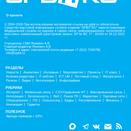
О проекте
© 2004-2026 При использовании материалов ссылка на spbit.ru обязательна
Средство массовой информации сетевое издание "SPBIT.RU" зарегистрировано
Федеральной службы по надзору в сфере связи, информационных технологий и
массовых коммуникаций (реестровая запись ЭЛ № ФС 77 - 84345 от 26.12.2022
г.).
Учредитель СМИ Янкевич А.В
Главный редактор Янкевич А.В
Телефон и адрес электронной почты редакции +7 (812) 7156798,
info@spbit.ru
РАЗДЕЛЫ
Новости
Аналитика
Интервью
Мероприятия
Проекты
IT класс
Колонка редактора
IT рейтинг
ICT Life
Тестовый стенд
Фигура речи
Релизы
Видео
Фотогалерея
Инфографика
РУБРИКИ
Интернет
Мобильная связь
CIO/Управление ИТ
Фиксированная связь
Интеграция
Безопасность
Веб
Рынок ПК
Маркетинг
Торговые сети
Оборудование
ПО
Outsourcing
Кадры
Регулирование
Финансы
Инновации
Гаджеты
ПОЛЕЗНОЕ
Аренда серверов с GPU