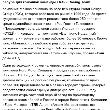
ресурс для гоночной команды TAXI-2 Racing Team.
Компания Molinos основана на базе веб-студии Portal Design
Group (PDG), которая работала на рынке с 1999 года. За время
существования агентством реализовано более 250 проектов,
среди крупнейших заказчиков – «Рив Гош», «Техношок»,
«Петрохолод», сеть салонов связи «Ультра», гипермаркет
«О’КЕЙ», пивоваренная компания «Балтика». На данный
момент в интернет-агентстве работает более 30 человек. Кроме
того, «Молинос» разработало ряд собственных крупных
интернет-проектов: «Петербург Online», сервер вакансий
vakant.ru, интернет-магазин «Стильные штучки», портал «Ваш
дом» и т. д.
Один из ведущих игроков на мировом автомобильном рынке -
компания Ford Motor Company - продает свои автомобили в
России с 1907 года. На сегодняшний день Ford занимает
крепкие позиции на российском рынке, компанией создано
более 100 представительств в разных городах страны, которые
представляют собой единую дилерскую сеть. В 2002 году
компания открывает свой первый завод по производству
легковых автомобилей в России в городе Всеволожск. Компании
«Евро-Моторс», «ТДВ-Авто», «Аларм-Моторс» являются
официальными дилерами Ford, «Рольф Карлайн» является