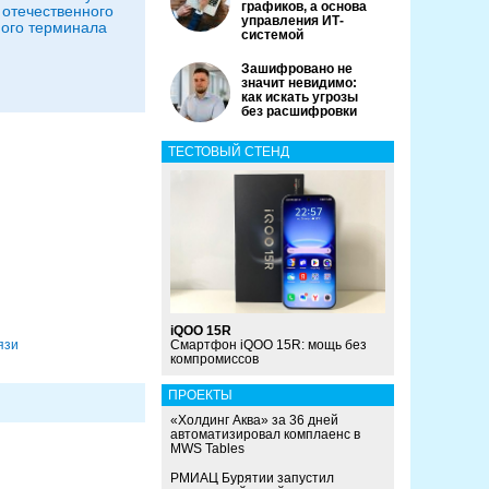
графиков, а основа
 отечественного
управления ИТ-
ого терминала
системой
Зашифровано не
значит невидимо:
как искать угрозы
без расшифровки
ТЕСТОВЫЙ СТЕНД
iQOO 15R
язи
Смартфон iQOO 15R: мощь без
компромиссов
ПРОЕКТЫ
«Холдинг Аква» за 36 дней
автоматизировал комплаенс в
MWS Tables
РМИАЦ Бурятии запустил