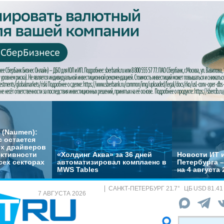
 (Naumen):
с остается
их драйверов
ктивности
«Холдинг Аква» за 36 дней
Новости ИТ и
сех секторах
автоматизировал комплаенс в
Петербурга 
MWS Tables
на 4 августа 
САНКТ-ПЕТЕРБУРГ
21.7
°
ЦБ
USD 81.41
7 АВГУСТА 2026