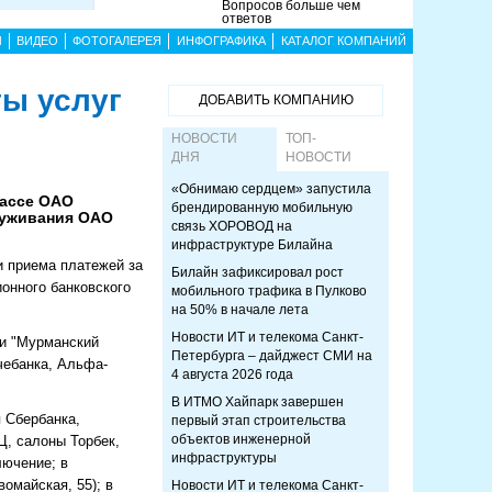
Вопросов больше чем
ответов
Ы
ВИДЕО
ФОТОГАЛЕРЕЯ
ИНФОГРАФИКА
КАТАЛОГ КОМПАНИЙ
ы услуг
ДОБАВИТЬ КОМПАНИЮ
НОВОСТИ
ТОП-
ДНЯ
НОВОСТИ
«Обнимаю сердцем» запустила
кассе ОАО
брендированную мобильную
луживания ОАО
связь ХОРОВОД на
инфраструктуре Билайна
 приема платежей за
Билайн зафиксировал рост
онного банковского
мобильного трафика в Пулково
на 50% в начале лета
Новости ИТ и телекома Санкт-
 и "Мурманский
Петербурга – дайджест СМИ на
чебанка, Альфа-
4 августа 2026 года
В ИТМО Хайпарк завершен
 Сбербанка,
первый этап строительства
объектов инженерной
Ц, салоны Торбек,
инфраструктуры
лючение; в
омайская, 55); в
Новости ИТ и телекома Санкт-