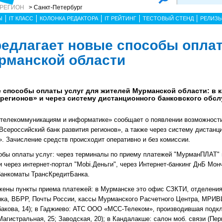
 РЕГИОН
> Санкт-Петербург
Ы
IT КЛАСС
КОЛОНКА РЕДАКТОРА
IT РЕЙТИНГ
ТЕСТОВЫЙ СТЕНД
РЕЛИЗ
едлагает новые способы оплат
рманской области
 способы оплаты услуг для жителей Мурманской области: в 
 регионов» и через систему дистанционного банковского обс
телекоммуникациям и информатике» сообщает о появлении возможности
ероссийский банк развития регионов», а также через систему дистанци
 Зачисление средств происходит оперативно и без комиссии.
обы оплаты услуг: через терминалы по приему платежей "МурманПЛАТ"
через интернет-портал "Mobi.Деньги", через Интернет-банкинг ДнБ Мон
банкоматы ТрансКредитБанка.
жены пункты приема платежей: в Мурманске это офис СЗКТИ, отделения
нка, ВБРР, Почты России, кассы Мурманского Расчетного Центра, МРИВ
рбакова, 14); в Гаджиево: АТС ООО «МСС-Телеком», производившая подк
агистральная, 25; Заводская, 20); в Кандалакше: салон моб. связи (Перв