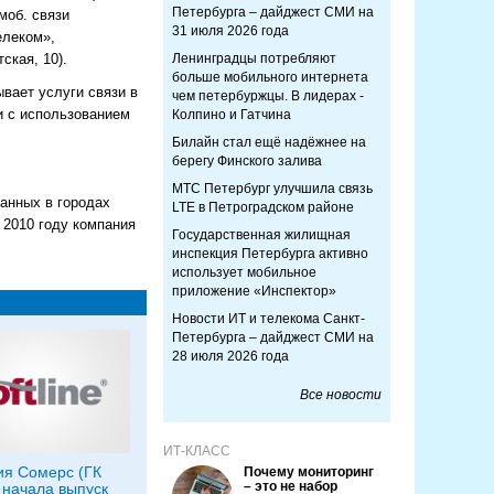
Петербурга – дайджест СМИ на
моб. связи
31 июля 2026 года
елеком»,
ская, 10).
Ленинградцы потребляют
больше мобильного интернета
вает услуги связи в
чем петербуржцы. В лидерах -
и с использованием
Колпино и Гатчина
Билайн стал ещё надёжнее на
берегу Финского залива
МТС Петербург улучшила связь
анных в городах
LTE в Петроградском районе
 2010 году компания
Государственная жилищная
инспекция Петербурга активно
использует мобильное
приложение «Инспектор»
Новости ИТ и телекома Санкт-
Петербурга – дайджест СМИ на
28 июля 2026 года
Все новости
ИТ-КЛАСС
я Сомерс (ГК
Почему мониторинг
– это не набор
) начала выпуск