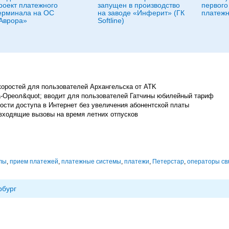
роект платежного
запущен в производство
первого
ерминала на ОС
на заводе «Инферит» (ГК
платежн
Аврора»
Softline)
коростей для пользователей Архангельска от ATK
-Ореол&quot; вводит для пользователей Гатчины юбилейный тариф
ости доступа в Интернет без увеличения абонентской платы
входящие вызовы на время летних отпусков
лы
,
прием платежей
,
платежные системы
,
платежи
,
Петерстар
,
операторы св
рбург