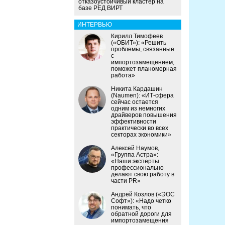
отказоустойчивый кластер на
базе РЕД ВИРТ
ИНТЕРВЬЮ
Кирилл Тимофеев
(«ОБИТ»): «Решить
проблемы, связанные
с
импортозамещением,
поможет планомерная
работа»
Никита Кардашин
(Naumen): «ИТ-сфера
сейчас остается
одним из немногих
драйверов повышения
эффективности
практически во всех
секторах экономики»
Алексей Наумов,
«Группа Астра»:
«Наши эксперты
профессионально
делают свою работу в
части PR»
Андрей Козлов («ЭОС
Софт»): «Надо четко
понимать, что
обратной дороги для
импортозамещения