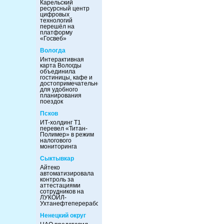
Карельский
ресурсный центр
цифровых
технологий
перешёл на
платформу
«Госвеб»
Вологда
Интерактивная
карта Вологды
объединила
гостиницы, кафе и
достопримечательности
для удобного
планирования
поездок
Псков
ИТ-холдинг Т1
перевел «Титан-
Полимер» в режим
налогового
мониторинга
Сыктывкар
Айтеко
автоматизировала
контроль за
аттестациями
сотрудников на
ЛУКОЙЛ-
Ухтанефтепереработка
Ненецкий округ