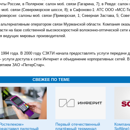
ы России, в Полярном: салон моб. связи (Гагарина, 7); в Ревде: салон 
он моб. связи (Североморское шоссе, 8); в Сафоново-1: АТС ООО «МСС-Т
морске: салоны моб. связи (Приморская, 1; Северная Застава, 5; Совет
льтернативным оператором связи Мурманской области. Компания оказы
сти на базе собственной высокоскоростной волоконно-оптической сети 
я ведущих мировых производителей.
1994 года. В 2000 году СЗКТИ начала предоставлять услуги передачи д
— услуги доступа к сети Интернет и объединение корпоративных сетей. В
иятием ЗАО «ПетерСтар».
СВЕЖЕЕ ПО ТЕМЕ
Ростелеком»
Первый отечественный
Компани
редставил пилотный
платёжный терминал
Softline