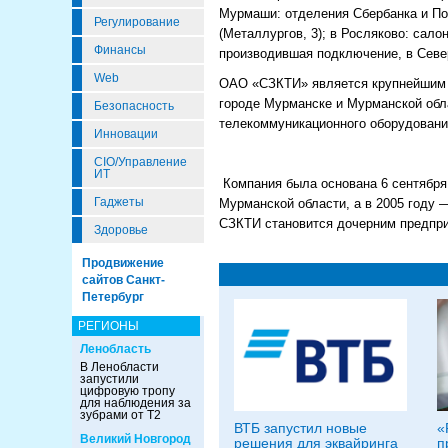
Мурмаши: отделения Сбербанка и Почт
Регулирование
(Металлургов, 3); в Росляково: сал
Финансы
производившая подключение, в Северо
Web
ОАО «СЗКТИ» является крупнейшим а
городе Мурманске и Мурманской обла
Безопасность
телекоммуникационного оборудовани
Инновации
CIO/Управление
ИТ
Компания была основана 6 сентября 
Гаджеты
Мурманской области, а в 2005 году 
СЗКТИ становится дочерним предпр
Здоровье
Продвижение
сайтов Санкт-
Петербург
РЕГИОНЫ
Ленобласть
В Ленобласти
запустили
цифровую тропу
для наблюдения за
зубрами от Т2
ВТБ запустил новые
«
Великий Новгород
решения для эквайринга
п