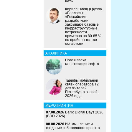
нет»
Кирилл Плещ (Группа
«Борлас»):
«Российские
разработчики
закрывают базовые
инфраструктурные
потребности
примерно на 80-85 %,
но пробелы все же
остаются»
АНАЛИТИКА
Новая эпоха
монетизации софта
Тарифы мобильной
связи оператора Т2
для жителей
Петербурга весной
2026 года
МЕРОПРИЯТИЯ
07.08.2026
Baltic Digital Days 2026
(BDD 2026)
08.08.2026
ИИ-мышление и
создание собственного проекта