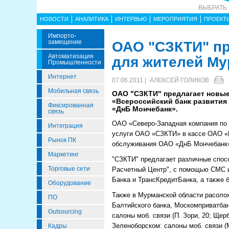
ВЫБРАТЬ
НОВОСТИ
АНАЛИТИКА
ИНТЕРВЬЮ
МЕРОПРИЯТИЯ
ПРОЕКТ
Импорто­
Замещение
ОАО "СЗКТИ" пр
Автоматизация
для жителей Му
Промышленности
Интернет
07.06.2011 |
АЛЕКСЕЙ ГОЛИКОВ
Мобильная связь
ОАО "СЗКТИ" предлагает новые
«Всероссийский банк развития
Фиксированная
«ДнБ Мончебанк».
связь
ОАО «Северо-Западная компания по 
Интеграция
услуги ОАО «СЗКТИ» в кассе ОАО «Вс
Рынок ПК
обслуживания ОАО «ДнБ Мончебанк».
Маркетинг
"СЗКТИ" предлагает различные спос
Торговые сети
Расчетный Центр", с помощью СМС и 
Банка и ТрансКредитБанка, а также 
Оборудование
Также в Мурманской области расоло
ПО
Балтийского банка, Москомприватба
Outsourcing
салоны моб. связи (П. Зори, 20; Ще
Зеленоборском: салоны моб. связи (М
Кадры