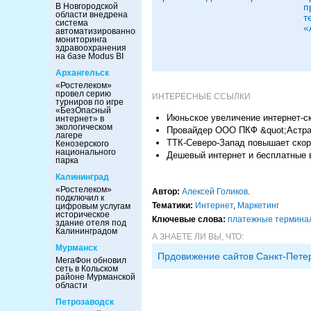
В Новгородской
п
области внедрена
т
система
«
автоматизированного
мониторинга
здравоохранения
на базе Modus BI
Архангельск
«Ростелеком»
провел серию
ИНТЕРЕСНЫЕ ССЫЛКИ
турниров по игре
«БезОпасный
Июньское увеличение интернет-с
интернет» в
экологическом
Провайдер ООО ПКФ &quot;Астра
лагере
ТТК-Северо-Запад повышает скор
Кенозерского
национального
Дешевый интернет и бесплатные 
парка
Калининград
«Ростелеком»
Автор:
Алексей Голиков
.
подключил к
Тематики:
Интернет
,
Маркетинг
цифровым услугам
историческое
Ключевые слова:
платежные термина
здание отеля под
Калининградом
А ЗНАЕТЕ ЛИ ВЫ, ЧТО:
Мурманск
Прдовижение сайтов Санкт-Пете
МегаФон обновил
сеть в Кольском
районе Мурманской
области
Петрозаводск