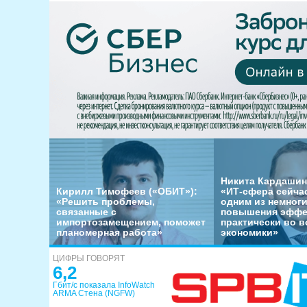
Никита Кардашин
Кирилл Тимофеев («ОБИТ»):
«ИТ-сфера сейча
«Решить проблемы,
одним из немног
связанные с
повышения эффе
импортозамещением, поможет
практически во в
планомерная работа»
экономики»
ЦИФРЫ ГОВОРЯТ
6,2
Гбит/с показала InfoWatch
ARMA Стена (NGFW)