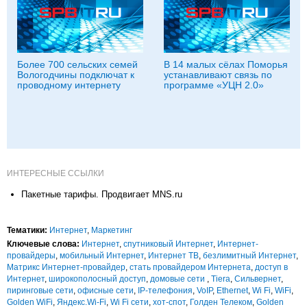
Более 700 сельских семей
В 14 малых сёлах Поморья
Вологодчины подключат к
устанавливают связь по
проводному интернету
программе «УЦН 2.0»
ИНТЕРЕСНЫЕ ССЫЛКИ
Пакетные тарифы. Продвигает MNS.ru
Тематики:
Интернет
,
Маркетинг
Ключевые слова:
Интернет
,
спутниковый Интернет
,
Интернет-
провайдеры
,
мобильный Интернет
,
Интернет ТВ
,
безлимитный Интернет
,
Матрикс Интернет-провайдер
,
стать провайдером Интернета
,
доступ в
Интернет
,
широкополосный доступ
,
домовые сети
,
Tiera
,
Сильвернет
,
пиринговые сети
,
офисные сети
,
IP-телефония
,
VoIP
,
Ethernet
,
Wi Fi
,
WiFi
,
Golden WiFi
,
Яндекс.Wi-Fi
,
Wi Fi сети
,
хот-спот
,
Голден Телеком
,
Golden