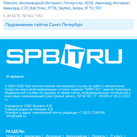
Telecom
,
беспроводной Интернет
,
Петерстар
,
ADSL Авангард
,
Интернет
Авангард
,
СЗТ
,
Вэб Плас
,
FTTB
,
SkyNet
,
Зебра
,
IP TV
,
ТКТ
А ЗНАЕТЕ ЛИ ВЫ, ЧТО:
Прдовижение сайтов Санкт-Петербург
О проекте
© 2004-2026 При использовании материалов ссылка на spbit.ru обязательна
Средство массовой информации сетевое издание "SPBIT.RU" зарегистрировано
Федеральной службы по надзору в сфере связи, информационных технологий и
массовых коммуникаций (реестровая запись ЭЛ № ФС 77 - 84345 от 26.12.2022
г.).
Учредитель СМИ Янкевич А.В
Главный редактор Янкевич А.В
Телефон и адрес электронной почты редакции +7 (812) 7156798,
info@spbit.ru
РАЗДЕЛЫ
Новости
Аналитика
Интервью
Мероприятия
Проекты
IT класс