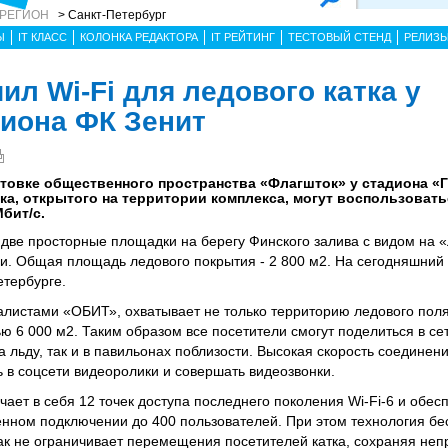
 РЕГИОН
> Санкт-Петербург
Ы
IT КЛАСС
КОЛОНКА РЕДАКТОРА
IT РЕЙТИНГ
ТЕСТОВЫЙ СТЕНД
РЕЛИЗ
л Wi-Fi для ледового катка у
иона ФК Зенит
товке общественного пространства «Флагшток» у стадиона «Г
тка, открытого на территории комплекса, могут воспользовать
Мбит/с.
 две просторные площадки на берегу Финского залива с видом на «
 Общая площадь ледового покрытия - 2 800 м2. На сегодняшний д
етербурге.
иалистами «ОБИТ», охватывает не только территорию ледового поля
ю 6 000 м2. Таким образом все посетители смогут поделиться в се
льду, так и в павильонах поблизости. Высокая скорость соединен
 в соцсети видеоролики и совершать видеозвонки.
ает в себя 12 точек доступа последнего поколения Wi-Fi-6 и обес
нном подключении до 400 пользователей. При этом технология б
к не ограничивает перемещения посетителей катка, сохраняя неп