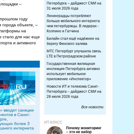
Петербурга – дайджест СМИ на
 площадки –
31 июля 2026 года
Ленинградцы потребляют
 прошлом году
больше мобильного интернета
 города объекте, –
чем петербуржцы. В лидерах -
платформы на
Колпино и Гатчина
е стало для нас еще
Билайн стал ещё надёжнее на
порта и активного
берегу Финского залива
МТС Петербург улучшила связь
LTE в Петроградском районе
Государственная жилищная
инспекция Петербурга активно
использует мобильное
приложение «Инспектор»
Новости ИТ и телекома Санкт-
Петербурга – дайджест СМИ на
28 июля 2026 года
Все новости
» вводит санкции
нентов в Санкт-
рге,
ИТ-КЛАСС
ующих более 3
шнего интернета
Почему мониторинг
– это не набор