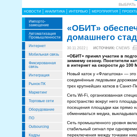
ВЫБРАТЬ
НОВОСТИ
АНАЛИТИКА
ИНТЕРВЬЮ
МЕРОПРИЯТИЯ
ПРОЕКТ
Импорто­
Замещение
«ОБИТ» обеспечи
Автоматизация
домашнего стад
Промышленности
Интернет
30.11.2022 |
ИСТОЧНИК:
CNEWS
Мобильная связь
«ОБИТ» принял участие в подго
зимнему сезону. Посетители ка
Фиксированная
в интернет на скорости до 100 
связь
Новый каток у «Флагштока» — это
Интеграция
соединённые ледовыми дорожками.
Рынок ПК
трех крупнейших катков в Санкт-П
Маркетинг
Сеть Wi-Fi, организованная спец
Торговые сети
пространство вокруг него площадь
посещения площадки как прямо на 
Оборудование
обмениваться медиа, выкладывать
ПО
Сеть промышленного уровня включ
Outsourcing
стабильный сигнал при одновреме
переключения между точками ника
Кадры