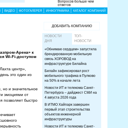
Вопросов больше чем
ответов
Ы
ВИДЕО
ФОТОГАЛЕРЕЯ
ИНФОГРАФИКА
КАТАЛОГ КОМПАНИЙ
ДОБАВИТЬ КОМПАНИЮ
НОВОСТИ
ТОП-
ДНЯ
НОВОСТИ
«Обнимаю сердцем» запустила
азпром-Арена» к
брендированную мобильную
ся Wi-Fi-доступом
связь ХОРОВОД на
инфраструктуре Билайна
Лахта центр»,
Билайн зафиксировал рост
ень это один из
мобильного трафика в Пулково
на 50% в начале лета
Новости ИТ и телекома Санкт-
, но и значительное
Петербурга – дайджест СМИ на
ти эмоциями от
4 августа 2026 года
ия позволяет быстро
В ИТМО Хайпарк завершен
первый этап строительства
печивает
объектов инженерной
инфраструктуры
есшовного
рерывность
Новости ИТ и телекома Санкт-