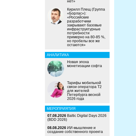
нет»
Кирилл Плещ (Группа
«Борлас»):
«Российские
разработчики
закрывают базовые
инфраструктурные
потребности
примерно на 80-85 %,
но пробелы все же
остаются»
АНАЛИТИКА
Новая эпоха
монетизации софта
Тарифы мобильной
связи оператора Т2
для жителей
Петербурга весной
2026 года
МЕРОПРИЯТИЯ
07.08.2026
Baltic Digital Days 2026
(BDD 2026)
08.08.2026
ИИ-мышление и
создание собственного проекта