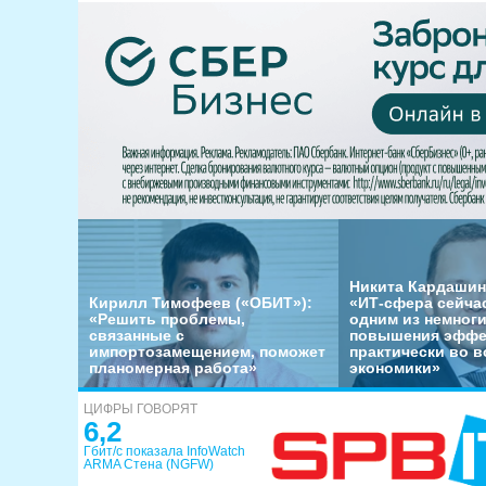
Никита Кардашин
Кирилл Тимофеев («ОБИТ»):
«ИТ-сфера сейча
«Решить проблемы,
одним из немног
связанные с
повышения эффе
импортозамещением, поможет
практически во в
планомерная работа»
экономики»
ЦИФРЫ ГОВОРЯТ
6,2
Гбит/с показала InfoWatch
ARMA Стена (NGFW)