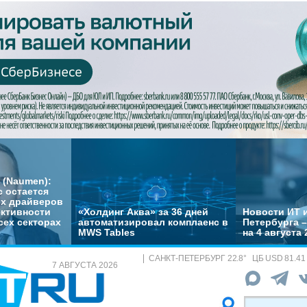
 (Naumen):
с остается
их драйверов
ктивности
«Холдинг Аква» за 36 дней
Новости ИТ и
сех секторах
автоматизировал комплаенс в
Петербурга 
MWS Tables
на 4 августа 
САНКТ-ПЕТЕРБУРГ
22.8
°
ЦБ
USD 81.41
7 АВГУСТА 2026