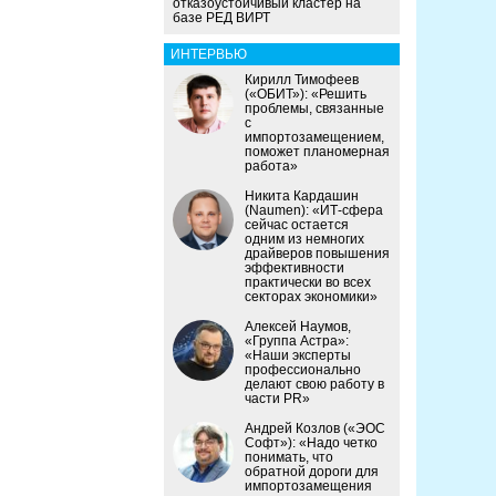
отказоустойчивый кластер на
базе РЕД ВИРТ
ИНТЕРВЬЮ
Кирилл Тимофеев
(«ОБИТ»): «Решить
проблемы, связанные
с
импортозамещением,
поможет планомерная
работа»
Никита Кардашин
(Naumen): «ИТ-сфера
сейчас остается
одним из немногих
драйверов повышения
эффективности
практически во всех
секторах экономики»
Алексей Наумов,
«Группа Астра»:
«Наши эксперты
профессионально
делают свою работу в
части PR»
Андрей Козлов («ЭОС
Софт»): «Надо четко
понимать, что
обратной дороги для
импортозамещения