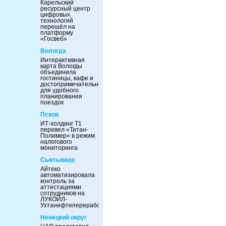
Карельский
ресурсный центр
цифровых
технологий
перешёл на
платформу
«Госвеб»
Вологда
Интерактивная
карта Вологды
объединила
гостиницы, кафе и
достопримечательности
для удобного
планирования
поездок
Псков
ИТ-холдинг Т1
перевел «Титан-
Полимер» в режим
налогового
мониторинга
Сыктывкар
Айтеко
автоматизировала
контроль за
аттестациями
сотрудников на
ЛУКОЙЛ-
Ухтанефтепереработка
Ненецкий округ