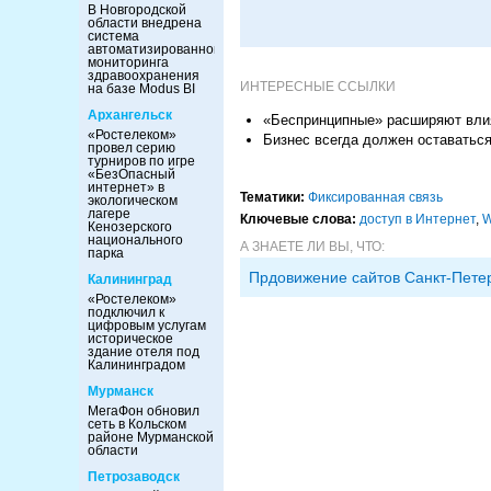
В Новгородской
области внедрена
система
автоматизированного
мониторинга
здравоохранения
ИНТЕРЕСНЫЕ ССЫЛКИ
на базе Modus BI
Архангельск
«Беспринципные» расширяют влия
«Ростелеком»
Бизнес всегда должен оставаться
провел серию
турниров по игре
«БезОпасный
интернет» в
Тематики:
Фиксированная связь
экологическом
лагере
Ключевые слова:
доступ в Интернет
,
W
Кенозерского
национального
А ЗНАЕТЕ ЛИ ВЫ, ЧТО:
парка
Прдовижение сайтов Санкт-Пете
Калининград
«Ростелеком»
подключил к
цифровым услугам
историческое
здание отеля под
Калининградом
Мурманск
МегаФон обновил
сеть в Кольском
районе Мурманской
области
Петрозаводск