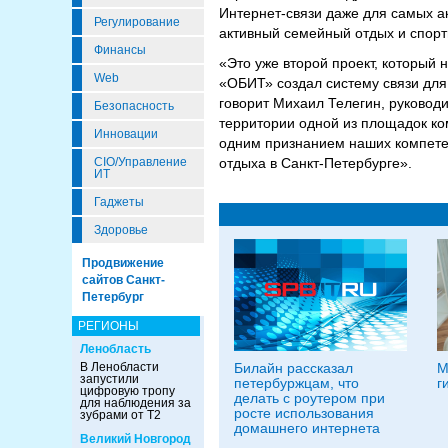
Интернет-связи даже для самых ак
Регулирование
активный семейный отдых и спорт
Финансы
«Это уже второй проект, который
Web
«ОБИТ» создал систему связи для
говорит Михаил Телегин, руковод
Безопасность
территории одной из площадок ко
Инновации
одним признанием наших компетен
CIO/Управление
отдыха в Санкт-Петербурге».
ИТ
Гаджеты
Здоровье
Продвижение
сайтов Санкт-
Петербург
РЕГИОНЫ
Ленобласть
В Ленобласти
Билайн рассказал
М
запустили
петербуржцам, что
г
цифровую тропу
делать с роутером при
для наблюдения за
росте использования
зубрами от Т2
домашнего интернета
Великий Новгород