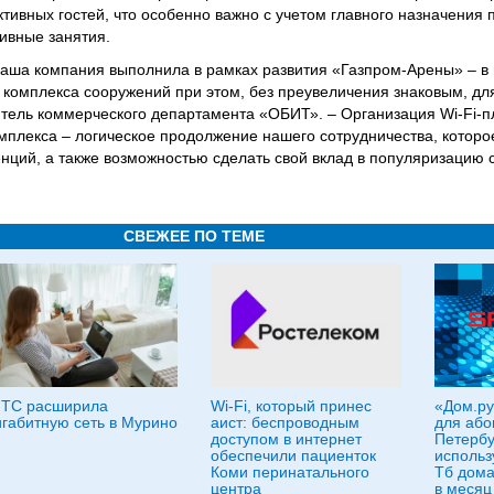
тивных гостей, что особенно важно с учетом главного назначения
ивные занятия.
 наша компания выполнила в рамках развития «Газпром-Арены» – в
 комплекса сооружений при этом, без преувеличения знаковым, для
итель коммерческого департамента «ОБИТ». – Организация Wi-Fi-
мплекса – логическое продолжение нашего сотрудничества, которо
ций, а также возможностью сделать свой вклад в популяризацию с
СВЕЖЕЕ ПО ТЕМЕ
ТС расширила
Wi-Fi, который принес
«Дом.ру
игабитную сеть в Мурино
аист: беспроводным
для або
доступом в интернет
Петербу
обеспечили пациенток
использ
Коми перинатального
Тб дома
центра
в месяц