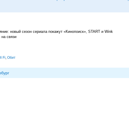
ние: новый сезон сериала покажут «Кинопоиск», START и Wink
 на связи
i Fi
,
Обит
рбург