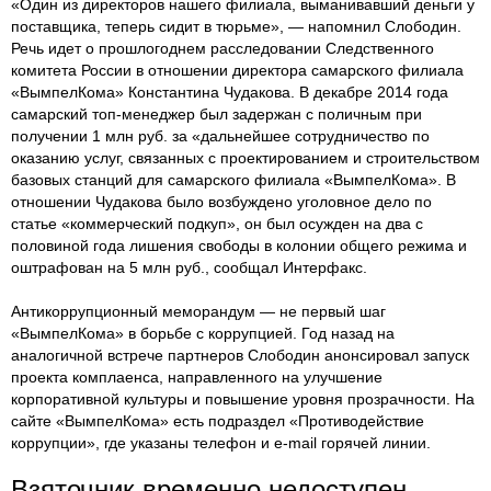
«Один из директоров нашего филиала, выманивавший деньги у
поставщика, теперь сидит в тюрьме», — напомнил Слободин.
Речь идет о прошлогоднем расследовании Следственного
комитета России в отношении директора самарского филиала
«ВымпелКома» Константина Чудакова. В декабре 2014 года
самарский топ-менеджер был задержан с поличным при
получении 1 млн руб. за «дальнейшее сотрудничество по
оказанию услуг, связанных с проектированием и строительством
базовых станций для самарского филиала «ВымпелКома». В
отношении Чудакова было возбуждено уголовное дело по
статье «коммерческий подкуп», он был осужден на два с
половиной года лишения свободы в колонии общего режима и
оштрафован на 5 млн руб., сообщал Интерфакс.
Антикоррупционный меморандум — не первый шаг
«ВымпелКома» в борьбе с коррупцией. Год назад на
аналогичной встрече партнеров Слободин анонсировал запуск
проекта комплаенса, направленного на улучшение
корпоративной культуры и повышение уровня прозрачнос​ти. На
сайте «ВымпелКома» есть подраздел «Противодействие
коррупции», где указаны телефон и e-mail горячей линии.
Взяточник временно недоступен