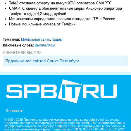
Tele2 отозвала оферту на выкуп 97% оператора СМАРТС
СМАРТС оценила обеспечительные меры. Акционер оператора
требует в суде 4,2 млрд рублей
Минкомсвязи определило правила стандарта LTE в России
Новые мобильные номера от Телфин
Тематики:
Мобильная связь
,
Кадры
Ключевые слова:
ВымпелКом
А ЗНАЕТЕ ЛИ ВЫ, ЧТО:
Прдовижение сайтов Санкт-Петербург
О проекте
© 2004-2026 При использовании материалов ссылка на spbit.ru обязательна
Средство массовой информации сетевое издание "SPBIT.RU" зарегистрировано
Федеральной службы по надзору в сфере связи, информационных технологий и
массовых коммуникаций (реестровая запись ЭЛ № ФС 77 - 84345 от 26.12.2022