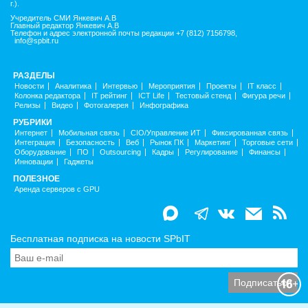
г.).
Учредитель СМИ Янкевич А.В
Главный редактор Янкевич А.В
Телефон и адрес электронной почты редакции +7 (812) 7156798,
info@spbit.ru
РАЗДЕЛЫ
Новости
Аналитика
Интервью
Мероприятия
Проекты
IT класс
Колонка редактора
IT рейтинг
ICT Life
Тестовый стенд
Фигура речи
Релизы
Видео
Фотогалерея
Инфографика
РУБРИКИ
Интернет
Мобильная связь
CIO/Управление ИТ
Фиксированная связь
Интеграция
Безопасность
Веб
Рынок ПК
Маркетинг
Торговые сети
Оборудование
ПО
Outsourcing
Кадры
Регулирование
Финансы
Инновации
Гаджеты
ПОЛЕЗНОЕ
Аренда серверов с GPU
Бесплатная подписка на новости SPbIT