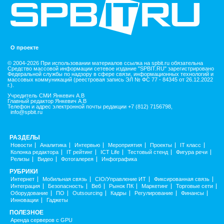
О проекте
© 2004-2026 При использовании материалов ссылка на spbit.ru обязательна
Средство массовой информации сетевое издание "SPBIT.RU" зарегистрировано
Федеральной службы по надзору в сфере связи, информационных технологий и
массовых коммуникаций (реестровая запись ЭЛ № ФС 77 - 84345 от 26.12.2022
г.).
Учредитель СМИ Янкевич А.В
Главный редактор Янкевич А.В
Телефон и адрес электронной почты редакции +7 (812) 7156798,
info@spbit.ru
РАЗДЕЛЫ
Новости
Аналитика
Интервью
Мероприятия
Проекты
IT класс
Колонка редактора
IT рейтинг
ICT Life
Тестовый стенд
Фигура речи
Релизы
Видео
Фотогалерея
Инфографика
РУБРИКИ
Интернет
Мобильная связь
CIO/Управление ИТ
Фиксированная связь
Интеграция
Безопасность
Веб
Рынок ПК
Маркетинг
Торговые сети
Оборудование
ПО
Outsourcing
Кадры
Регулирование
Финансы
Инновации
Гаджеты
ПОЛЕЗНОЕ
Аренда серверов с GPU