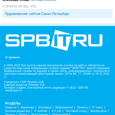
А ЗНАЕТЕ ЛИ ВЫ, ЧТО:
Прдовижение сайтов Санкт-Петербург
О проекте
© 2004-2026 При использовании материалов ссылка на spbit.ru обязательна
Средство массовой информации сетевое издание "SPBIT.RU" зарегистрировано
Федеральной службы по надзору в сфере связи, информационных технологий и
массовых коммуникаций (реестровая запись ЭЛ № ФС 77 - 84345 от 26.12.2022
г.).
Учредитель СМИ Янкевич А.В
Главный редактор Янкевич А.В
Телефон и адрес электронной почты редакции +7 (812) 7156798,
info@spbit.ru
РАЗДЕЛЫ
Новости
Аналитика
Интервью
Мероприятия
Проекты
IT класс
Колонка редактора
IT рейтинг
ICT Life
Тестовый стенд
Фигура речи
Релизы
Видео
Фотогалерея
Инфографика