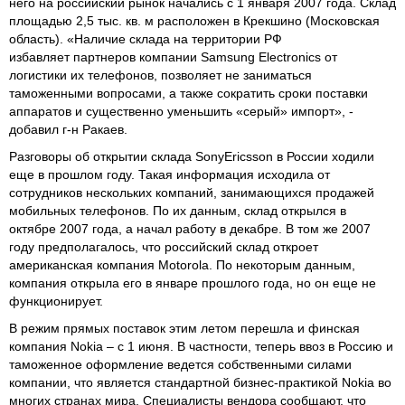
него на российский рынок начались с 1 января 2007 года. Склад
площадью 2,5 тыс. кв. м расположен в Крекшино (Московская
область). «Наличие склада на территории РФ
избавляет партнеров компании Samsung Electronics от
логистики их телефонов, позволяет не заниматься
таможенными вопросами, а также сократить сроки поставки
аппаратов и существенно уменьшить «серый» импорт», -
добавил г-н Ракаев.
Разговоры об открытии склада SonyEricsson в России ходили
еще в прошлом году. Такая информация исходила от
сотрудников нескольких компаний, занимающихся продажей
мобильных телефонов. По их данным, склад открылся в
октябре 2007 года, а начал работу в декабре. В том же 2007
году предполагалось, что российский склад откроет
американская компания Motorola. По некоторым данным,
компания открыла его в январе прошлого года, но он еще не
функционирует.
В режим прямых поставок этим летом перешла и финская
компания Nokia – с 1 июня. В частности, теперь ввоз в Россию и
таможенное оформление ведется собственными силами
компании, что является стандартной бизнес-практикой Nokia во
многих странах мира. Специалисты вендора сообщают, что