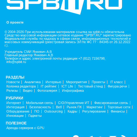
О проекте
© 2004-2026 При использовании материалов ссылка на spbit.ru обязательна
Средство массовой информации сетевое издание "SPBIT.RU" зарегистрировано
Федеральной службы по надзору в сфере связи, информационных технологий и
массовых коммуникаций (реестровая запись ЭЛ № ФС 77 - 84345 от 26.12.2022
г.).
Учредитель СМИ Янкевич А.В
Главный редактор Янкевич А.В
Телефон и адрес электронной почты редакции +7 (812) 7156798,
info@spbit.ru
РАЗДЕЛЫ
Новости
Аналитика
Интервью
Мероприятия
Проекты
IT класс
Колонка редактора
IT рейтинг
ICT Life
Тестовый стенд
Фигура речи
Релизы
Видео
Фотогалерея
Инфографика
РУБРИКИ
Интернет
Мобильная связь
CIO/Управление ИТ
Фиксированная связь
Интеграция
Безопасность
Веб
Рынок ПК
Маркетинг
Торговые сети
Оборудование
ПО
Outsourcing
Кадры
Регулирование
Финансы
Инновации
Гаджеты
ПОЛЕЗНОЕ
Аренда серверов с GPU