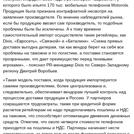
которого было изъято 170 тыс. мобильных телефонов Motorola.
Продукция была признана контрафактной несмотря на
заявления производителя. По мнению наблюдателей рынка,
если бы продукцию ввозил сам производитель, то подобные
проблемы были бы исключены. А к тому времени
самостоятельный импорт осуществляли такие ретейлеры, как
Dixis, «Евросеть», «Связной» и «Беталинк». «Схема прямых
доставок выгодна дилерам, так как вендор берет на себя все
проблемы на таможне и по логистике, а поставки становятся
прозрачными, что дает преимущество перед теневыми
игроками», - пояснил PR-менеджер Dixis по Северо-Западному
региону Дмитрий Воробьев.
«Такая модель поставок, когда продукция импортируется
самими производителями, более централизована и,
следовательно, обеспечивает вендорам лучший контроль над
процессом доставки продукции в Россию. У партнеров
сокращаются трудозатраты, также при кредитной форме
расчетов ретейлерам не надо предоплачивать пошлины и НДС
на таможне, что способствует оптимизации движения денежных
средств. Отметим, что около четверти стоимости телефонов
приходится на пошлины и НДС. Партнеры начинают нести
ответственность за товар только после фактической передачи и