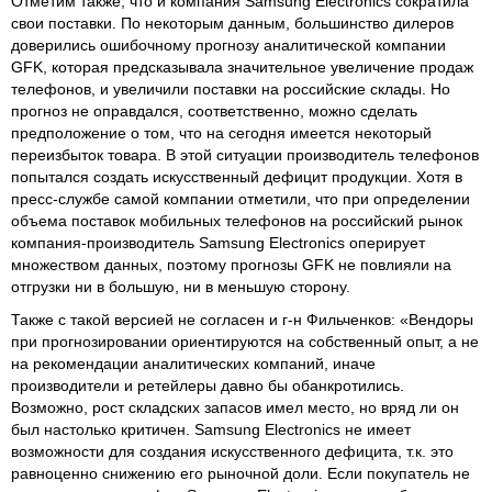
Отметим также, что и компания Samsung Electronics сократила
свои поставки. По некоторым данным, большинство дилеров
доверились ошибочному прогнозу аналитической компании
GFK, которая предсказывала значительное увеличение продаж
телефонов, и увеличили поставки на российские склады. Но
прогноз не оправдался, соответственно, можно сделать
предположение о том, что на сегодня имеется некоторый
переизбыток товара. В этой ситуации производитель телефонов
попытался создать искусственный дефицит продукции. Хотя в
пресс-службе самой компании отметили, что при определении
объема поставок мобильных телефонов на российский рынок
компания-производитель Samsung Electronics оперирует
множеством данных, поэтому прогнозы GFK не повлияли на
отгрузки ни в большую, ни в меньшую сторону.
Также с такой версией не согласен и г-н Фильченков: «Вендоры
при прогнозировании ориентируются на собственный опыт, а не
на рекомендации аналитических компаний, иначе
производители и ретейлеры давно бы обанкротились.
Возможно, рост складских запасов имел место, но вряд ли он
был настолько критичен. Samsung Electronics не имеет
возможности для создания искусственного дефицита, т.к. это
равноценно снижению его рыночной доли. Если покупатель не