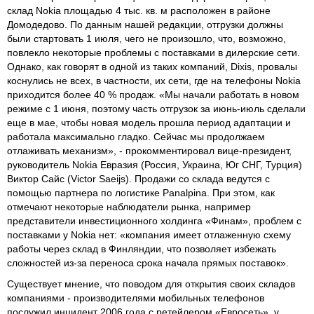
склад Nokia площадью 4 тыс. кв. м расположен в районе
Домодедово. По данным нашей редакции, отгрузки должны
были стартовать 1 июля, чего не произошло, что, возможно,
повлекло некоторые проблемы с поставками в дилерские сети.
Однако, как говорят в одной из таких компаний, Dixis, провалы
коснулись не всех, в частности, их сети, где на телефоны Nokia
приходится более 40 % продаж. «Мы начали работать в новом
режиме с 1 июня, поэтому часть отгрузок за июнь-июль сделали
еще в мае, чтобы новая модель прошла период адаптации и
работала максимально гладко. Сейчас мы продолжаем
отлаживать механизм», - прокомментировал вице-президент,
руководитель Nokia Евразия (Россия, Украина, Юг СНГ, Турция)
Виктор Сайс (Victor Saeijs). Продажи со склада ведутся с
помощью партнера по логистике Panalpina. При этом, как
отмечают некоторые наблюдатели рынка, например
представители инвестиционного холдинга «Финам», проблем с
поставками у Nokia нет: «компания имеет отлаженную схему
работы через склад в Финляндии, что позволяет избежать
сложностей из-за переноса срока начала прямых поставок».
Существует мнение, что поводом для открытия своих складов
компаниями - производителями мобильных телефонов
послужил инцидент 2006 года с ретейлером «Евросеть», у