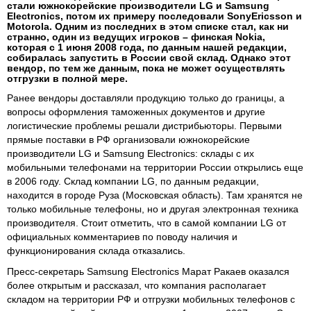
стали южнокорейские производители LG и Samsung
Electronics, потом их примеру последовали SonyEricsson и
Motorola. Одним из последних в этом списке стал, как ни
странно, один из ведущих игроков – финская Nokia,
которая с 1 июня 2008 года, по данным нашей редакции,
собиралась запустить в России свой склад. Однако этот
вендор, по тем же данным, пока не может осуществлять
отгрузки в полной мере.
Ранее вендоры доставляли продукцию только до границы, а
вопросы оформления таможенных документов и другие
логистические проблемы решали дистрибьюторы. Первыми
прямые поставки в РФ организовали южнокорейские
производители LG и Samsung Electronics: склады с их
мобильными телефонами на территории России открылись еще
в 2006 году. Склад компании LG, по данным редакции,
находится в городе Руза (Московская область). Там хранятся не
только мобильные телефоны, но и другая электронная техника
производителя. Стоит отметить, что в самой компании LG от
официальных комментариев по поводу наличия и
функционирования склада отказались.
Пресс-секретарь Samsung Electronics Марат Ракаев оказался
более открытым и рассказал, что компания располагает
складом на территории РФ и отгрузки мобильных телефонов с