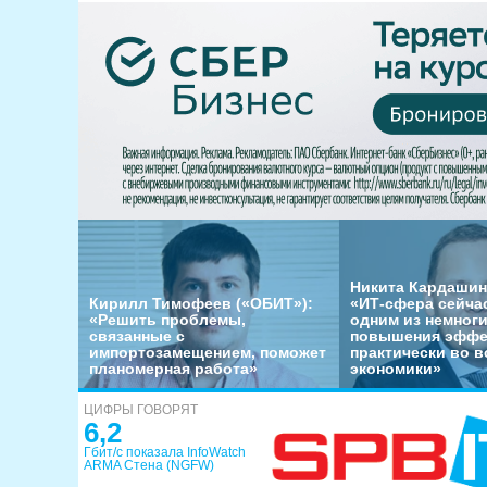
Никита Кардашин
Кирилл Тимофеев («ОБИТ»):
«ИТ-сфера сейча
«Решить проблемы,
одним из немног
связанные с
повышения эффе
импортозамещением, поможет
практически во в
планомерная работа»
экономики»
ЦИФРЫ ГОВОРЯТ
6,2
Гбит/с показала InfoWatch
ARMA Стена (NGFW)