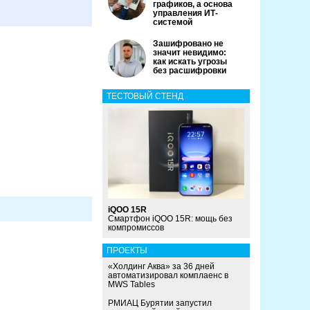
графиков, а основа
управления ИТ-
системой
Зашифровано не
значит невидимо:
как искать угрозы
без расшифровки
ТЕСТОВЫЙ СТЕНД
iQOO 15R
Смартфон iQOO 15R: мощь без
компромиссов
ПРОЕКТЫ
«Холдинг Аква» за 36 дней
автоматизировал комплаенс в
MWS Tables
РМИАЦ Бурятии запустил