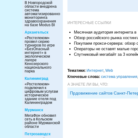
В Новгородской
области внедрена
система
автоматизированного
мониторинга
здравоохранения
ИНТЕРЕСНЫЕ ССЫЛКИ
на базе Modus BI
Месячная аудитория интернета в
Архангельск
Обзор российского рынка хостинг
«Ростелеком»
провел серию
Покупаем прокси-сервера: обзор 
турниров по игре
Операторы не оставят малые гор
«БезОпасный
интернет» в
Спутниковый мегабайт за 3 копей
экологическом
лагере
Кенозерского
национального
Тематики:
Интернет
,
Web
парка
Ключевые слова:
система управления
Калининград
«Ростелеком»
А ЗНАЕТЕ ЛИ ВЫ, ЧТО:
подключил к
цифровым услугам
Прдовижение сайтов Санкт-Пете
историческое
здание отеля под
Калининградом
Мурманск
МегаФон обновил
сеть в Кольском
районе Мурманской
области
Петрозаводск