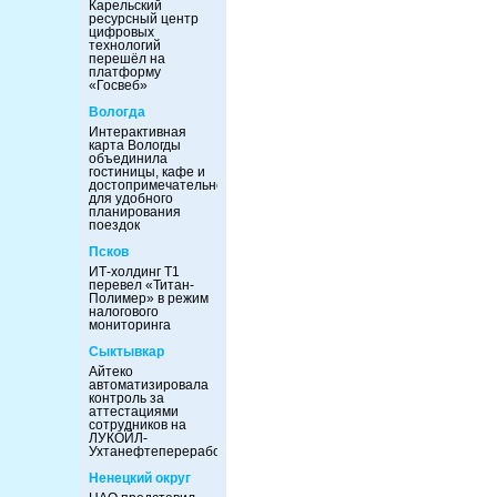
Карельский
ресурсный центр
цифровых
технологий
перешёл на
платформу
«Госвеб»
Вологда
Интерактивная
карта Вологды
объединила
гостиницы, кафе и
достопримечательности
для удобного
планирования
поездок
Псков
ИТ-холдинг Т1
перевел «Титан-
Полимер» в режим
налогового
мониторинга
Сыктывкар
Айтеко
автоматизировала
контроль за
аттестациями
сотрудников на
ЛУКОЙЛ-
Ухтанефтепереработка
Ненецкий округ