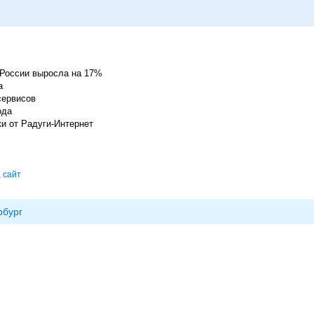
 России выросла на 17%
а
сервисов
ода
ки от Радуги-Интернет
,
сайт
рбург