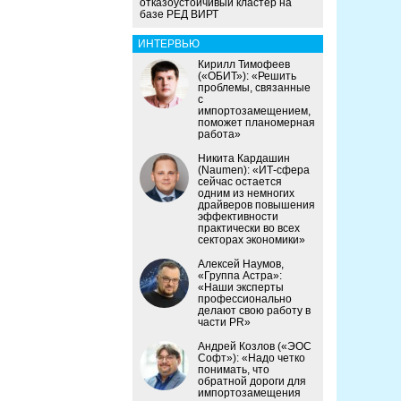
отказоустойчивый кластер на
базе РЕД ВИРТ
ИНТЕРВЬЮ
Кирилл Тимофеев
(«ОБИТ»): «Решить
проблемы, связанные
с
импортозамещением,
поможет планомерная
работа»
Никита Кардашин
(Naumen): «ИТ-сфера
сейчас остается
одним из немногих
драйверов повышения
эффективности
практически во всех
секторах экономики»
Алексей Наумов,
«Группа Астра»:
«Наши эксперты
профессионально
делают свою работу в
части PR»
Андрей Козлов («ЭОС
Софт»): «Надо четко
понимать, что
обратной дороги для
импортозамещения