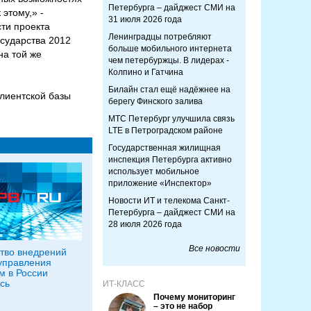
Петербурга – дайджест СМИ на
 этому,» -
31 июля 2026 года
ти проекта
Ленинградцы потребляют
сударства 2012
больше мобильного интернета
на той же
чем петербуржцы. В лидерах -
Колпино и Гатчина
Билайн стал ещё надёжнее на
лиентской базы
берегу Финского залива
МТС Петербург улучшила связь
LTE в Петроградском районе
Государственная жилищная
инспекция Петербурга активно
использует мобильное
приложение «Инспектор»
Новости ИТ и телекома Санкт-
Петербурга – дайджест СМИ на
28 июля 2026 года
Все новости
тво внедрений
управления
м в России
сь
ИТ-КЛАСС
Почему мониторинг
– это не набор