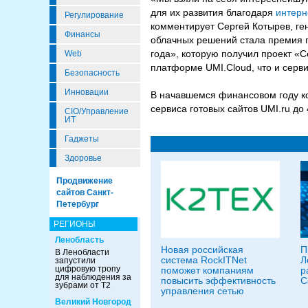
для их развития благодаря
интерн
Регулирование
комментирует Сергей Котырев, ге
Финансы
облачных решений стала премия 
года», которую получил проект «
Web
платформе UMI.Cloud, что и серви
Безопасность
Инновации
В начавшемся финансовом году ко
сервиса готовых сайтов UMI.ru до
CIO/Управление
ИТ
Гаджеты
Здоровье
Продвижение
сайтов Санкт-
Петербург
РЕГИОНЫ
Ленобласть
Новая российская
П
В Ленобласти
система RockITNet
Л
запустили
цифровую тропу
поможет компаниям
р
для наблюдения за
повысить эффективность
С
зубрами от Т2
управления сетью
Великий Новгород