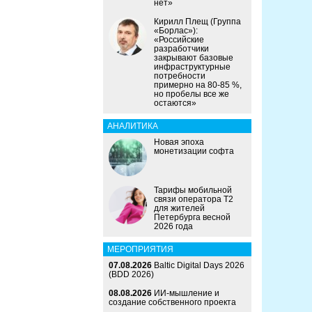
нет»
Кирилл Плещ (Группа
«Борлас»):
«Российские
разработчики
закрывают базовые
инфраструктурные
потребности
примерно на 80-85 %,
но пробелы все же
остаются»
АНАЛИТИКА
Новая эпоха
монетизации софта
Тарифы мобильной
связи оператора Т2
для жителей
Петербурга весной
2026 года
МЕРОПРИЯТИЯ
07.08.2026
Baltic Digital Days 2026
(BDD 2026)
08.08.2026
ИИ-мышление и
создание собственного проекта