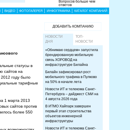
Вопросов больше чем
ответов
Ы
ВИДЕО
ФОТОГАЛЕРЕЯ
ИНФОГРАФИКА
КАТАЛОГ КОМПАНИЙ
ДОБАВИТЬ КОМПАНИЮ
НОВОСТИ
ТОП-
ДНЯ
НОВОСТИ
«Обнимаю сердцем» запустила
ансового
брендированную мобильную
связь ХОРОВОД на
инфраструктуре Билайна
альные статусы в
ю сайтов на
Билайн зафиксировал рост
 2012 году было
мобильного трафика в Пулково
на 50% в начале лета
ециальные тарифные
Новости ИТ и телекома Санкт-
Петербурга – дайджест СМИ на
4 августа 2026 года
на 1 марта 2013
товых сайтов против
В ИТМО Хайпарк завершен
первый этап строительства
чилось более 550
объектов инженерной
инфраструктуры
Новости ИТ и телекома Санкт-
мных возможностях