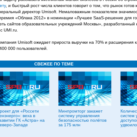
ету
, и быстрый рост числа клиентов говорит о том, что рынок готов к
неральный директор Umisoft. Немаловажным показателем значимос
премия «Облака 2012» в номинации «Лучшее SaaS-решение для го
Сеть сайтов образовательных учреждений Москвы», разработанный 
с UMI.ru.
мпания Umisoft ожидает прироста выручки на 70% и расширения к
 400 000 пользователей.
СВЕЖЕЕ ПО ТЕМЕ
роект для «Россети
Минпромторг закажет
Количес
енэнерго»: веха в
систему управления
систем 
азвитии ГК «Астра» на
безопасностью полётов
доступо
еверо-Западе
за 175 млн
удвоило