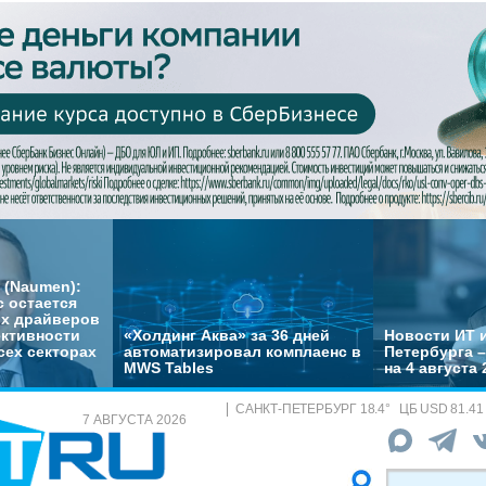
 (Naumen):
с остается
их драйверов
ктивности
«Холдинг Аква» за 36 дней
Новости ИТ и
сех секторах
автоматизировал комплаенс в
Петербурга 
MWS Tables
на 4 августа 
САНКТ-ПЕТЕРБУРГ
18.4
°
ЦБ
USD 81.41
7 АВГУСТА 2026