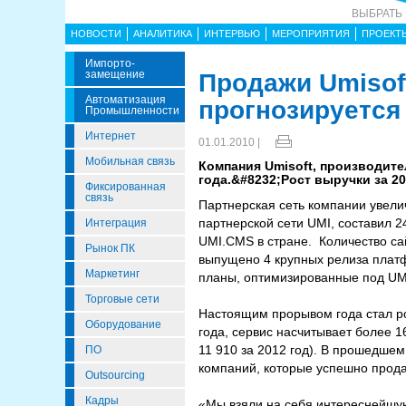
ВЫБРАТЬ
НОВОСТИ
АНАЛИТИКА
ИНТЕРВЬЮ
МЕРОПРИЯТИЯ
ПРОЕКТ
Импорто­
Замещение
Продажи Umisoft
Автоматизация
прогнозируется
Промышленности
Интернет
01.01.2010 |
Мобильная связь
Компания Umisoft, производит
года.&#8232;Рост выручки за 20
Фиксированная
связь
Партнерская сеть компании увели
партнерской сети UMI, составил 2
Интеграция
UMI.CMS в стране. Количество са
Рынок ПК
выпущено 4 крупных релиза плат
Маркетинг
планы, оптимизированные под UMI
Торговые сети
Настоящим прорывом года стал ро
Оборудование
года, сервис насчитывает более 1
11 910 за 2012 год). В прошедшем
ПО
компаний, которые успешно прода
Outsourcing
Кадры
«Мы взяли на себя интереснейшую