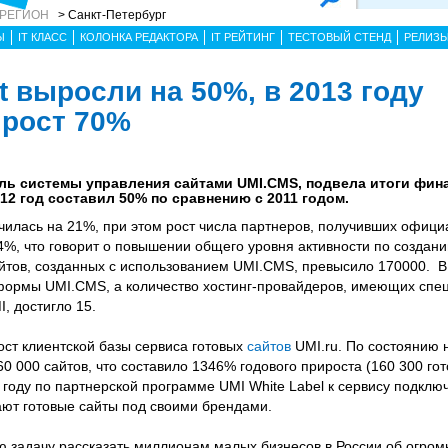
 РЕГИОН
> Санкт-Петербург
Ы
IT КЛАСС
КОЛОНКА РЕДАКТОРА
IT РЕЙТИНГ
ТЕСТОВЫЙ СТЕНД
РЕЛИЗ
 выросли на 50%, в 2013 году
 рост 70%
ель системы управления сайтами UMI.CMS, подвела итоги фин
12 год составил 50% по сравнению с 2011 годом.
чилась на 21%, при этом рост числа партнеров, получивших офици
4%, что говорит о повышении общего уровня активности по создани
йтов, созданных с использованием UMI.CMS, превысило 170000. В
формы UMI.CMS, а количество хостинг-провайдеров, имеющих сп
, достигло 15.
ст клиентской базы сервиса готовых
сайтов
UMI.ru. По состоянию 
60 000 сайтов, что составило 1346% годового прироста (160 300 го
 году по партнерской программе UMI White Label к сервису подклю
ют готовые сайты под своими брендами.
 задачу рассказать миллионам малых бизнесов в России об огро