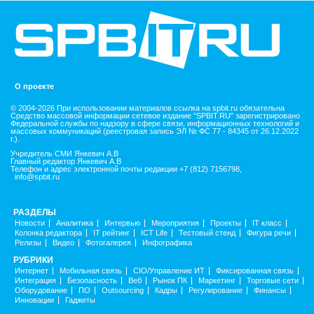
О проекте
© 2004-2026 При использовании материалов ссылка на spbit.ru обязательна
Средство массовой информации сетевое издание "SPBIT.RU" зарегистрировано
Федеральной службы по надзору в сфере связи, информационных технологий и
массовых коммуникаций (реестровая запись ЭЛ № ФС 77 - 84345 от 26.12.2022
г.).
Учредитель СМИ Янкевич А.В
Главный редактор Янкевич А.В
Телефон и адрес электронной почты редакции +7 (812) 7156798,
info@spbit.ru
РАЗДЕЛЫ
Новости
Аналитика
Интервью
Мероприятия
Проекты
IT класс
Колонка редактора
IT рейтинг
ICT Life
Тестовый стенд
Фигура речи
Релизы
Видео
Фотогалерея
Инфографика
РУБРИКИ
Интернет
Мобильная связь
CIO/Управление ИТ
Фиксированная связь
Интеграция
Безопасность
Веб
Рынок ПК
Маркетинг
Торговые сети
Оборудование
ПО
Outsourcing
Кадры
Регулирование
Финансы
Инновации
Гаджеты