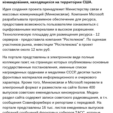
командования, находящихся на территории США.
Идея создания проекта принадлежит Министерству связи и
массовых коммуникаций (Минкомсвязи). Компания Microsoft
разрабатывала программное обеспечение для ресурса,
предоставив возможность пользователям ознакомиться с
оцифрованными материалами в высоком разрешении.
Технологическую площадку для размещения ресурса - 12
серверов - предоставила компания "Ростелеком". По оценкам
участников рынка, инвестиции "Ростелекома" в проект
составили около 12 млн руб.
На портале представлены в электронном виде полные
коллекции газет, на страницах которых опубликованы основные
государственные постановления, именные списки
награжденных орденами и медалями СССР, десятки тысяч
фронтовых материалов информационного и очеркового
характера. Кроме того, Минкомсвязи и Microsoft перевели в
электронный формат и разместили на сайте более 400
выпусков советских еженедельных киножурналов. Медиа-
раздел сайта содержит записи советского радиовещания, в т.ч.
сообщения Совинформбюро и репортажи с передовой. На
портале представлены 16 тыс. листов ежедневных выпусков
собраний сообщений фронтовых собкоров ТАСС, которые