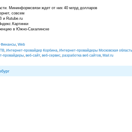
асти. Мининформсвязи ждет от них 40 млрд долларов
ернет, совсем
 и Rutube.ru
ндекс.Картинки
ренцию в Южно-Сахалинске
,
Финансы
,
Web
 ТВ
,
Интернет-провайдер Корбина
,
Интернет-провайдеры Московская област
т-провайдеры
,
веб-сайт
,
веб-сервис
,
разработка веб сайтов
,
Mail.ru
рбург