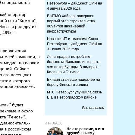
0 специалистов.
Петербурга – дайджест СМИ на
4 августа 2026 года
кий оператор
В ИТМО Хайпарк завершен
ой сети "Комкор",
первый этап строительства
ева" и ряд других
объектов инженерной
инфраструктуры
, 49% --
Новости ИТ и телекома Санкт-
Петербурга – дайджест СМИ на
31 июля 2026 года
 привлечения
вителей компании, в
Ленинградцы потребляют
больше мобильного интернета
ым медиа: по словам
чем петербуржцы. В лидерах -
щений. Сейчас
Колпино и Гатчина
но его посещают
Билайн стал ещё надёжнее на
ентом которого
берегу Финского залива
вленная стоимость
МТС Петербург улучшила связь
LTE в Петроградском районе
новы" будет
Все новости
 рекламе и около
кта "Реновы".
дианосителя,--
ИТ-КЛАСС
иа в российском
Не сто резюме, а сто
друзей: почему