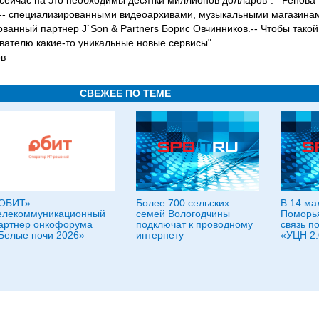
сейчас на это необходимы десятки миллионов долларов". "'Ренова' 
 -- специализированными видеоархивами, музыкальными магазина
ованный партнер J`Son & Partners Борис Овчинников.-- Чтобы такой
вателю какие-то уникальные новые сервисы".
ов
СВЕЖЕЕ ПО ТЕМЕ
ОБИТ» —
Более 700 сельских
В 14 ма
елекоммуникационный
семей Вологодчины
Поморья
артнер онкофорума
подключат к проводному
связь п
Белые ночи 2026»
интернету
«УЦН 2.