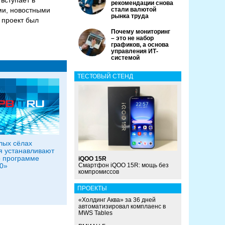
вступает в
рекомендации снова
ми, новостными
стали валютой
рынка труда
 проект был
Почему мониторинг
– это не набор
графиков, а основа
управления ИТ-
системой
ТЕСТОВЫЙ СТЕНД
лых сёлах
 устанавливают
о программе
iQOO 15R
0»
Смартфон iQOO 15R: мощь без
компромиссов
ПРОЕКТЫ
«Холдинг Аква» за 36 дней
автоматизировал комплаенс в
MWS Tables