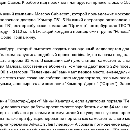
один Савюк. К работе над проектом планируется привлечь около 15
% акций компании Moscow Cablecom, которой принадлежит московс
полосного доступа "Комкор-ТВ", 51% акций оператора оптоволоконн
-ТВ", екатеринбургская компания "Ортикор", петербургская ТКС "Н
году -- $110 млн. 51% акций холдинга принадлежит группе "Ренова"
 Юрию Припачкину.
овайдер, который пытается создать полноценный медиапортал для
Телеком" запустила подобный проект corbina.tv; по словам предста
ать в проект $1 млн. В компании сайт уже считают самостоятельн
рия Малова, собственные абоненты компании дают всего 22% посе
p-100 в категории "Телевидение" занимает первое место, еженедель
мае этого года создание собственного медиапортала, главным элем
узыки, анонсировала и компания "Комстар-Директ" ("Стрим"). Зая
нии "Комстар-Директ" Мины Хачатрян, если аудитория портала "Ре
нцу первого года работы проект сможет заработать около $4 млн на
перты в области рекламы и коммуникаций не уверены в успехе прое
ы только при функционировании портала как самостоятельного ме
ернет-рекламы Adwatch Лев Глейзер.-- А создать полноценное мед