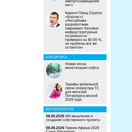
импортозамещения
нет»
Кирилл Плещ (Группа
«Борлас»):
«Российские
разработчики
закрывают базовые
инфраструктурные
потребности
примерно на 80-85 %,
но пробелы все же
остаются»
АНАЛИТИКА
Новая эпоха
монетизации софта
Тарифы мобильной
связи оператора Т2
для жителей
Петербурга весной
2026 года
МЕРОПРИЯТИЯ
08.08.2026
ИИ-мышление и
создание собственного проекта
08.08.2026
Пикник Афиши 2026
Санкт-Петербург