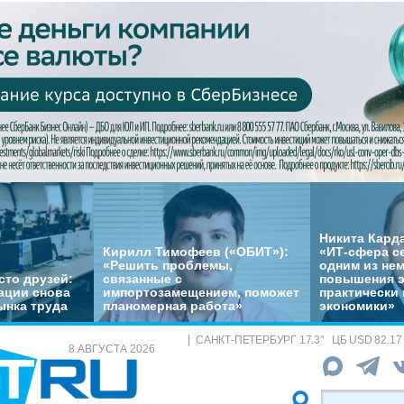
Никита Кард
Кирилл Тимофеев («ОБИТ»):
«ИТ-сфера с
«Решить проблемы,
одним из не
сто друзей:
связанные с
повышения 
ации снова
импортозамещением, поможет
практически 
ынка труда
планомерная работа»
экономики»
САНКТ-ПЕТЕРБУРГ
17.3
°
ЦБ
USD 82.17
8 АВГУСТА 2026