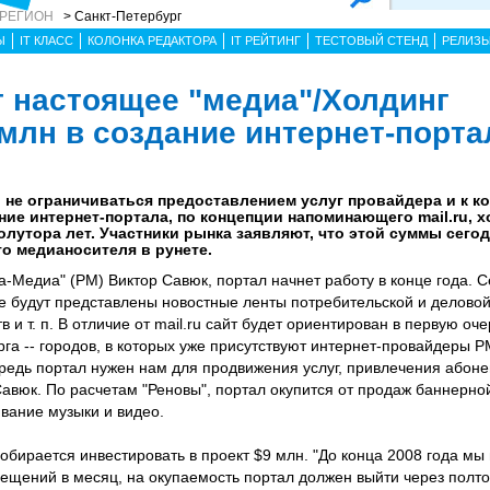
 РЕГИОН
> Санкт-Петербург
Ы
IT КЛАСС
КОЛОНКА РЕДАКТОРА
IT РЕЙТИНГ
ТЕСТОВЫЙ СТЕНД
РЕЛИЗ
т настоящее "медиа"/Холдинг
 млн в создание интернет-порта
не ограничиваться предоставлением услуг провайдера и к ко
ние интернет-портала, по концепции напоминающего mail.ru, 
полутора лет. Участники рынка заявляют, что этой суммы сего
о медианосителя в рунете.
а-Медиа" (РМ) Виктор Савюк, портал начнет работу в конце года. 
е будут представлены новостные ленты потребительской и делово
 и т. п. В отличие от mail.ru сайт будет ориентирован в первую о
га -- городов, в которых уже присутствуют интернет-провайдеры РМ
ередь портал нужен нам для продвижения услуг, привлечения абон
 Савюк. По расчетам "Реновы", портал окупится от продаж баннерн
ивание музыки и видео.
собирается инвестировать в проект $9 млн. "До конца 2008 года м
сещений в месяц, на окупаемость портал должен выйти через полто