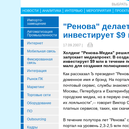
ВЫБРАТЬ
НОВОСТИ
АНАЛИТИКА
ИНТЕРВЬЮ
МЕРОПРИЯТИЯ
ПРОЕКТ
Импорто­
Замещение
"Ренова" делае
Автоматизация
инвестирует $9
Промышленности
Интернет
17.09.2007 |
Мобильная связь
Холдинг "Ренова-Медиа" решил 
запускает медиапроект. В созда
Фиксированная
инвестирует $9 млн в течение 
связь
мало для создания полноценног
Интеграция
Как рассказал Ъ президент "Ренов
Рынок ПК
доменное имя и брэнд. На портал
почтовый сервис, службы знакомств
Маркетинг
Москвы, Петербурга и Екатеринбур
Торговые сети
городские медиа, но в первую оч
их лояльности",-- говорит Виктор
Оборудование
платных сервисов, таких, как скач
ПО
Outsourcing
В течение полутора лет "Ренова" 
портал на уровень 2,3-2,5 млн по
Кадры