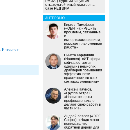
РМИАЦ Бурятии запустил
отказоустойчивый кластер на
базе РЕД ВИРТ
ИНТЕРВЬЮ
Кирилл Тимофеев
(«ОБИТ»): «Решить
проблемы, связанные
с
импортозамещением,
поможет планомерная
работа»
ь
,
Интернет-
Никита Кардашин
(Naumen): «ИТ-сфера
сейчас остается
одним из немногих
драйверов повышения
эффективности
практически во всех
секторах экономики»
Алексей Наумов,
«Группа Астра»:
«Наши эксперты
профессионально
делают свою работу в
части PR»
Андрей Козлов («ЭОС
Софт»): «Надо четко
понимать, что
обратной дороги для