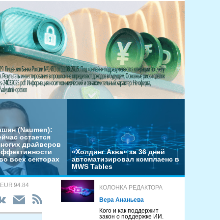
ашин (Naumen):
ейчас остается
многих драйверов
эффективности
«Холдинг Аква» за 36 дней
во всех секторах
автоматизировал комплаенс в
MWS Tables
 EUR 94.84
КОЛОНКА РЕДАКТОРА
Вера Ананьева
Кого и как поддержит
закон о поддержке ИИ.