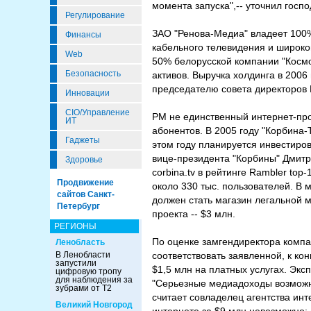
момента запуска",-- уточнил госп
Регулирование
ЗАО "Ренова-Медиа" владеет 100
Финансы
кабельного телевидения и широко
Web
50% белорусской компании "Космос
Безопасность
активов. Выручка холдинга в 2006 
председателю совета директоров
Инновации
CIO/Управление
РМ не единственный интернет-пр
ИТ
абонентов. В 2005 году "Корбина-
Гаджеты
этом году планируется инвестиров
вице-президента "Корбины" Дмит
Здоровье
corbina.tv в рейтинге Rambler to
Продвижение
около 330 тыс. пользователей. В 
сайтов Санкт-
должен стать магазин легальной м
Петербург
проекта -- $3 млн.
РЕГИОНЫ
По оценке замгендиректора компа
Ленобласть
В Ленобласти
соответствовать заявленной, к ко
запустили
$1,5 млн на платных услугах. Экс
цифровую тропу
для наблюдения за
"Серьезные медиадоходы возможн
зубрами от Т2
считает совладелец агентства инт
Великий Новгород