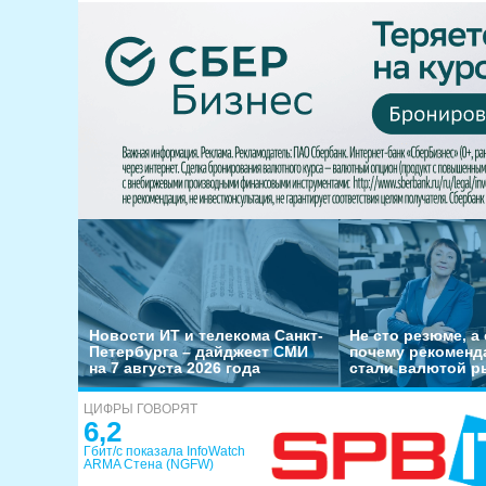
Новости ИТ и телекома Санкт-
Не сто резюме, а 
Петербурга – дайджест СМИ
почему рекоменд
на 7 августа 2026 года
стали валютой р
ЦИФРЫ ГОВОРЯТ
6,2
Гбит/с показала InfoWatch
ARMA Стена (NGFW)