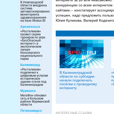
интернете за $9 млн невозможно: 
В Новгородской
конкуренцию со всем интернетом
области внедрена
система
сайтами,-- констатирует ассоциир
автоматизированного
мониторинга
успешен, надо предложить пользо
здравоохранения
Юлия Куликова, Валерий Кодачиг
на базе Modus BI
Архангельск
«Ростелеком»
провел серию
турниров по игре
«БезОпасный
интернет» в
экологическом
лагере
Кенозерского
национального
парка
Калининград
«Ростелеком»
В Калининградской
«
подключил к
цифровым услугам
области по субсидии
т
историческое
начали подключать
п
здание отеля под
посёлки к проводному
«
Калининградом
интернету.
Мурманск
МегаФон обновил
сеть в Кольском
районе Мурманской
области
Петрозаводск
ИНТЕРЕСНЫЕ ССЫЛКИ