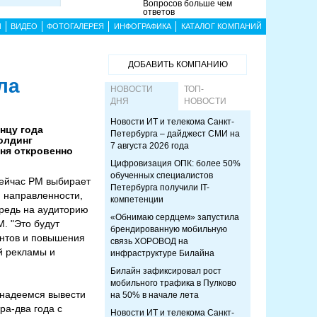
Вопросов больше чем
ответов
Ы
ВИДЕО
ФОТОГАЛЕРЕЯ
ИНФОГРАФИКА
КАТАЛОГ КОМПАНИЙ
ДОБАВИТЬ КОМПАНИЮ
ла
НОВОСТИ
ТОП-
ДНЯ
НОВОСТИ
Новости ИТ и телекома Санкт-
нцу года
Петербурга – дайджест СМИ на
холдинг
7 августа 2026 года
дня откровенно
Цифровизация ОПК: более 50%
обученных специалистов
Сейчас РМ выбирает
Петербурга получили IT-
й направленности,
компетенции
чередь на аудиторию
«Обнимаю сердцем» запустила
. "Это будут
брендированную мобильную
ентов и повышения
связь ХОРОВОД на
ой рекламы и
инфраструктуре Билайна
Билайн зафиксировал рост
мобильного трафика в Пулково
ы надеемся вывести
на 50% в начале лета
ра-два года с
Новости ИТ и телекома Санкт-