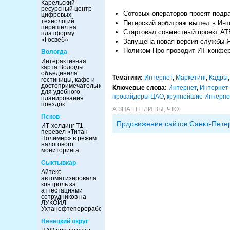
Карельский
ресурсный центр
Сотовых операторов просят подр
цифровых
технологий
Питерский арбитраж вышел в Инт
перешёл на
Стартовал совместный проект АТВ
платформу
«Госвеб»
Запущена новая версия службы Я
Поликом Про проводит ИТ-конфе
Вологда
Интерактивная
карта Вологды
объединила
Тематики:
Интернет
,
Маркетинг
,
Кадры
гостиницы, кафе и
достопримечательности
Ключевые слова:
Интернет
,
Интернет
для удобного
провайдеры ЦАО
,
крупнейшие Интерне
планирования
поездок
А ЗНАЕТЕ ЛИ ВЫ, ЧТО:
Псков
Прдовижение сайтов Санкт-Пете
ИТ-холдинг Т1
перевел «Титан-
Полимер» в режим
налогового
мониторинга
Сыктывкар
Айтеко
автоматизировала
контроль за
аттестациями
сотрудников на
ЛУКОЙЛ-
Ухтанефтепереработка
Ненецкий округ