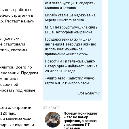
чем петербуржцы. В лидерах -
Колпино и Гатчина
сть опыт работы с
йчас стратегия в
Билайн стал ещё надёжнее на
берегу Финского залива
р. Рестарт начали
МТС Петербург улучшила связь
LTE в Петроградском районе
ы (коляски,
Государственная жилищная
ле стартовали
инспекция Петербурга активно
использует мобильное
стиль, системы
приложение «Инспектор»
Новости ИТ и телекома Санкт-
Петербурга – дайджест СМИ на
няются. Всего по
28 июля 2026 года
именований. Продажи
ым на июль
«Авито Авто» запустил умную
карту АЗС с ИИ-прогнозом
госрочной
ировать под новые
Все новости
кета электроники
ИТ-КЛАСС
120 тыс.
Почему мониторинг
– это не набор
нии максимально
графиков, а основа
елирные изделия и
управления ИТ-
системой