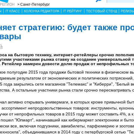
 РЕГИОН
> Санкт-Петербург
Ы
IT КЛАСС
КОЛОНКА РЕДАКТОРА
IT РЕЙТИНГ
ТЕСТОВЫЙ СТЕНД
РЕЛИЗ
няет стратегию: будет также пр
овары
оса на бытовую технику, интернет-ретейлеры срочно пополня
угими участниками рынка ставку на создание универсальной 
. Ретейлер намерен довести долю продаж от непрофильных т
ое полугодие 2015 года продажи бытовой техники в физическом в
идаемым результатом от экономических и политических потрясений,
5 года закрылись сети магазинов "Телемакс" и "Киберри", "Белый 
тства. А остальные участники рынка стали срочно пересматривать 
ачал активно открывать универмаги, в которых кроме привычной быт
 ассортимент непродовольственных товаров: инструменты, кухон
учки от непрофильных товаров в 2015 году может составить 4%, а к
 пошел "Юлмарт", начинавший как кибермаркет электроники и бытов
чески все, включая подгузники, авиабилеты, парфюмерию и зоотов
ехносила", объединившаяся в 2014 году с петербургской сетью "Те