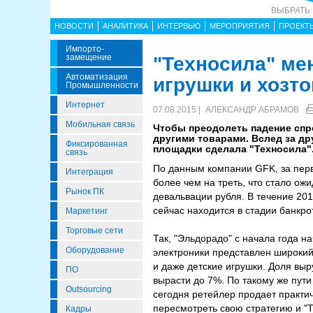
ВЫБРАТЬ
НОВОСТИ
АНАЛИТИКА
ИНТЕРВЬЮ
МЕРОПРИЯТИЯ
ПРОЕКТ
Импорто­
Замещение
"Техносила" ме
Автоматизация
игрушки и хозт
Промышленности
Интернет
07.08.2015 |
АЛЕКСАНДР АБРАМОВ
Мобильная связь
Чтобы преодолеть падение спр
другими товарами. Вслед за др
Фиксированная
площадки сделала "Техносила"
связь
По данным компании GFK, за перв
Интеграция
более чем на треть, что стало ож
Рынок ПК
девальвации рубля. В течение 201
сейчас находится в стадии банкро
Маркетинг
Торговые сети
Так, "Эльдорадо" с начала года н
Оборудование
электроники представлен широкий
и даже детские игрушки. Доля выр
ПО
вырасти до 7%. По такому же пути
Outsourcing
сегодня ретейлер продает практи
пересмотреть свою стратегию и "Т
Кадры