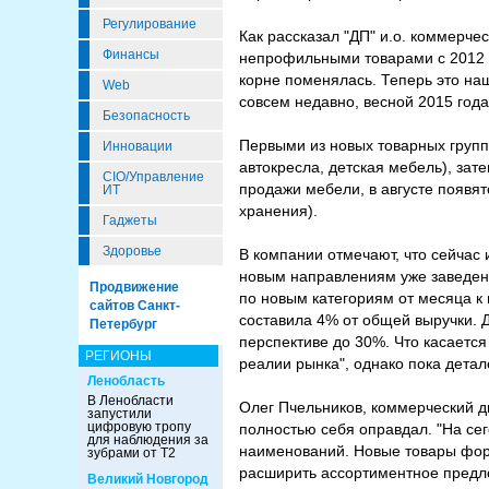
Регулирование
Как рассказал "ДП" и.о. коммерче
Финансы
непрофильными товарами с 2012 г
корне поменялась. Теперь это на
Web
совсем недавно, весной 2015 года
Безопасность
Первыми из новых товарных групп 
Инновации
автокресла, детская мебель), зат
CIO/Управление
продажи мебели, в августе появят
ИТ
хранения).
Гаджеты
Здоровье
В компании отмечают, что сейчас
новым направлениям уже заведено
Продвижение
по новым категориям от месяца к 
сайтов Санкт-
составила 4% от общей выручки. Д
Петербург
перспективе до 30%. Что касаетс
РЕГИОНЫ
реалии рынка", однако пока детал
Ленобласть
В Ленобласти
Олег Пчельников, коммерческий ди
запустили
цифровую тропу
полностью себя оправдал. "На се
для наблюдения за
наименований. Новые товары фор
зубрами от Т2
расширить ассортиментное предло
Великий Новгород