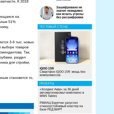
озапчасти. К 2018
Зашифровано не
значит невидимо:
как искать угрозы
рующаяся на
без расшифровки
льные 51%
хнику,
ТЕСТОВЫЙ СТЕНД
ется 3-6 тыс. новых
и выборе товаров
омендантова. Так,
трубами, раздел
ника для стройки,
iQOO 15R
Смартфон iQOO 15R: мощь без
компромиссов
жным становится то,
ПРОЕКТЫ
«Холдинг Аква» за 36 дней
автоматизировал комплаенс в
MWS Tables
РМИАЦ Бурятии запустил
отказоустойчивый кластер на
базе РЕД ВИРТ