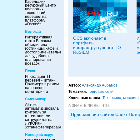
Карельский
ресурсный центр
цифровых
технологий
перешёл на
платформу
«Госвеб»
Вологда
Интерактивная
OCS включает в
И
карта Вологды
портфель
«
объединила
инфраструктурного ПО
м
гостиницы, кафе и
RuSIEM
р
достопримечательности
для удобного
планирования
поездок
Псков
ИТ-холдинг Т1
перевел «Титан-
Полимер» в режим
Автор:
Александр Абрамов
.
налогового
мониторинга
Тематики:
Торговые сети
Ключевые слова:
Техносила
,
магазин 
Сыктывкар
Айтеко
А ЗНАЕТЕ ЛИ ВЫ, ЧТО:
автоматизировала
контроль за
Прдовижение сайтов Санкт-Пете
аттестациями
сотрудников на
ЛУКОЙЛ-
Ухтанефтепереработка
Ненецкий округ