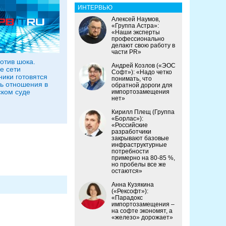
ИНТЕРВЬЮ
Алексей Наумов,
«Группа Астра»:
«Наши эксперты
профессионально
делают свою работу в
части PR»
отив шока.
Андрей Козлов («ЭОС
е сети
Софт»): «Надо четко
ники готовятся
понимать, что
ь отношения в
обратной дороги для
ком суде
импортозамещения
нет»
Кирилл Плещ (Группа
«Борлас»):
«Российские
разработчики
закрывают базовые
инфраструктурные
потребности
примерно на 80-85 %,
но пробелы все же
остаются»
Анна Кузякина
(«Рексофт»):
«Парадокс
импортозамещения –
на софте экономят, а
«железо» дорожает»