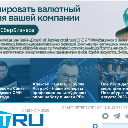
Алексей Наумов, «Группа
Все ИТ- и д
екома Санкт-
Астра»: «Наши эксперты
мероприятия
йджест СМИ
профессионально делают
Петербурге н
 года
свою работу в части PR»
августа 2026
САНКТ-ПЕТЕРБУРГ
19.2
°
ЦБ
USD 80.93
6 АВГУСТА 2026