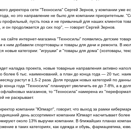
ского директора сети "Техносила" Сергей Зернов, у компании уже е
ода, но это направление не было для компании приоритетным. "Се
ш профильный, пусть пока и не привычный для наших клиентов това
, и он продолжается до сих пор", — говорит Сергей Зернов.
на сайте интернет-магазина "Техносилы" появились детские товар
ем к ним добавили спорттовары и товары для дачи и ремонта. В ию
ся новые категории: "игрушки" и "товары для дома" (хозтовары, тек
 идет наладка проекта, новые товарные направления активно напол
 более 6 тыс. наименований, а план до конца года — 20 тыс. на
месяцу растут в 1,5-2 раза. Доля продаж новых категорий по данн
о конца года "Техносила" планирует увеличить ее до 7-8%, а в дол
я офлайновых магазинов, то "Техносила" намерена их "переформат
ей не раскрывает.
ректор компании "Юлмарт", говорит, что выход за рамки кибермар
годняшний день ассортимент компании Юлмарт насчитывает более 
мируют около 13% выручки компании. В ближайших планах компа
жение в таких категориях, как одежда и обувь, фармацевтика, юв