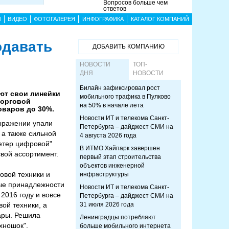
Вопросов больше чем
ответов
Ы
ВИДЕО
ФОТОГАЛЕРЕЯ
ИНФОГРАФИКА
КАТАЛОГ КОМПАНИЙ
одавать
ДОБАВИТЬ КОМПАНИЮ
НОВОСТИ
ТОП-
ДНЯ
НОВОСТИ
Билайн зафиксировал рост
ют свои линейки
мобильного трафика в Пулково
торговой
на 50% в начале лета
оваров до 30%.
Новости ИТ и телекома Санкт-
ыражении упали
Петербурга – дайджест СМИ на
 а также сильной
4 августа 2026 года
ветер цифровой"
В ИТМО Хайпарк завершен
свой ассортимент.
первый этап строительства
объектов инженерной
овой техники и
инфраструктуры
ные принадлежности
Новости ИТ и телекома Санкт-
 2016 году и вовсе
Петербурга – дайджест СМИ на
ой техники, а
31 июля 2026 года
ары. Решила
Ленинградцы потребляют
хношок".
больше мобильного интернета