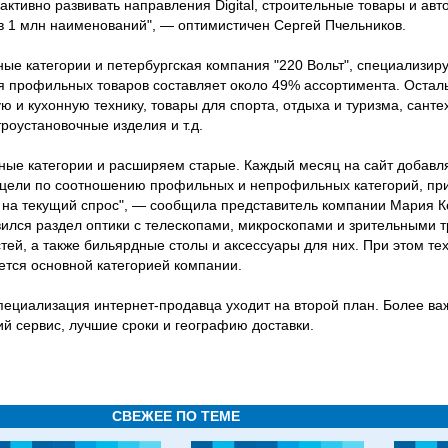
активно развивать направления Digital, строительные товары и авт
в 1 млн наименований", — оптимистичен Сергей Пчельников.
е категории и петербургская компания "220 Вольт", специализи
я профильных товаров составляет около 49% ассортимента. Оста
ю и кухонную технику, товары для спорта, отдыха и туризма, санте
троустановочные изделия и т.д.
ные категории и расширяем старые. Каждый месяц на сайт добавля
 цели по соотношению профильных и непрофильных категорий, пр
на текущий спрос", — сообщила представитель компании Мария К
вился раздел оптики с телескопами, микроскопами и зрительными 
тей, а также бильярдные столы и аксессуары для них. При этом тех
ется основной категорией компании.
пециализация интернет-продавца уходит на второй план. Более ва
й сервис, лучшие сроки и географию доставки.
СВЕЖЕЕ ПО ТЕМЕ