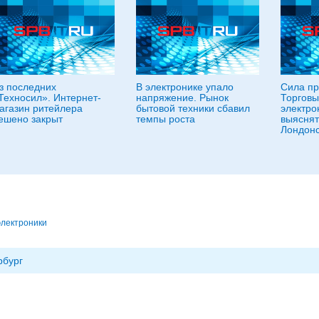
з последних
В электронике упало
Сила пр
Техносил». Интернет-
напряжение. Рынок
Торговы
агазин ритейлера
бытовой техники сбавил
электро
ешено закрыт
темпы роста
выяснят
Лондонс
электроники
рбург