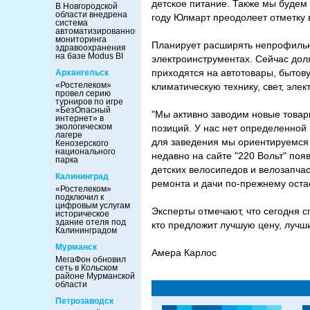
детское питание. Также мы будем 
В Новгородской
области внедрена
году Юлмарт преодолеет отметку 
система
автоматизированного
мониторинга
Планирует расширять непрофильны
здравоохранения
на базе Modus BI
электроинструментах. Сейчас дол
приходятся на автотовары, бытову
Архангельск
«Ростелеком»
климатическую технику, свет, элек
провел серию
турниров по игре
«БезОпасный
"Мы активно заводим новые товар
интернет» в
экологическом
позиций. У нас нет определенной
лагере
для заведения мы ориентируемся 
Кенозерского
национального
недавно на сайте "220 Вольт" поя
парка
детских велосипедов и велозапчас
Калининград
ремонта и дачи по-прежнему оста
«Ростелеком»
подключил к
цифровым услугам
Эксперты отмечают, что сегодня с
историческое
здание отеля под
кто предложит лучшую цену, лучши
Калининградом
Мурманск
Амера Карлос
МегаФон обновил
сеть в Кольском
районе Мурманской
области
Петрозаводск