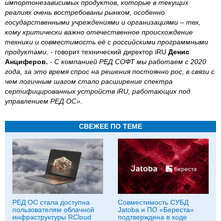
импортонезависимых продуктов, которые в текущих
реалиях очень востребованы рынком, особенно
государственными учреждениями и организациями – тех,
кому критически важно отечественное происхождение
техники и совместимость её с российскими программными
продуктами, -
говорит технический директор iRU
Денис
Анциферов.
- С компанией РЕД СОФТ мы работаем с 2020
года, за это время спрос на решения постоянно рос, в связи с
чем логичным шагом стало расширение спектра
сертифицированных устройств iRU, работающих под
управлением РЕД ОС».
СВЕЖЕЕ ПО ТЕМЕ
РЕД ОС стала доступна
Совместимость СУБД
пользователям облачной
Jatoba и ПО «Береста»
инфраструктуры RCloud
подтверждена в ходе