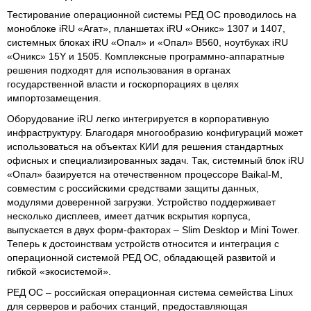
Тестирование операционной системы РЕД ОС проводилось на
моноблоке iRU «Агат», планшетах iRU «Оникс» 1307 и 1407,
системных блоках iRU «Опал» и «Опал» B560, ноутбуках iRU
«Оникс» 15Y и 1505. Комплексные программно-аппаратные
решения подходят для использования в органах
государственной власти и госкорпорациях в целях
импортозамещения.
Оборудование iRU легко интегрируется в корпоративную
инфраструктуру. Благодаря многообразию конфигураций может
использоваться на объектах КИИ для решения стандартных
офисных и специализированных задач. Так, системный блок iRU
«Опал» базируется на отечественном процессоре Baikal-M,
совместим с российскими средствами защиты данных,
модулями доверенной загрузки. Устройство поддерживает
несколько дисплеев, имеет датчик вскрытия корпуса,
выпускается в двух форм-факторах – Slim Desktop и Mini Tower.
Теперь к достоинствам устройств относится и интеграция с
операционной системой РЕД ОС, обладающей развитой и
гибкой «экосистемой».
РЕД ОС – российская операционная система семейства Linux
для серверов и рабочих станций, предоставляющая