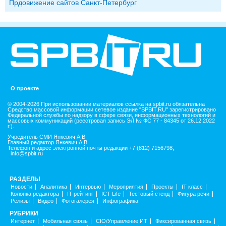
Прдовижение сайтов Санкт-Петербург
О проекте
© 2004-2026 При использовании материалов ссылка на spbit.ru обязательна
Средство массовой информации сетевое издание "SPBIT.RU" зарегистрировано
Федеральной службы по надзору в сфере связи, информационных технологий и
массовых коммуникаций (реестровая запись ЭЛ № ФС 77 - 84345 от 26.12.2022
г.).
Учредитель СМИ Янкевич А.В
Главный редактор Янкевич А.В
Телефон и адрес электронной почты редакции +7 (812) 7156798,
info@spbit.ru
РАЗДЕЛЫ
Новости
Аналитика
Интервью
Мероприятия
Проекты
IT класс
Колонка редактора
IT рейтинг
ICT Life
Тестовый стенд
Фигура речи
Релизы
Видео
Фотогалерея
Инфографика
РУБРИКИ
Интернет
Мобильная связь
CIO/Управление ИТ
Фиксированная связь