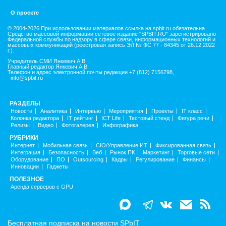
О проекте
© 2004-2026 При использовании материалов ссылка на spbit.ru обязательна
Средство массовой информации сетевое издание "SPBIT.RU" зарегистрировано
Федеральной службы по надзору в сфере связи, информационных технологий и
массовых коммуникаций (реестровая запись ЭЛ № ФС 77 - 84345 от 26.12.2022
г.).
Учредитель СМИ Янкевич А.В
Главный редактор Янкевич А.В
Телефон и адрес электронной почты редакции +7 (812) 7156798,
info@spbit.ru
РАЗДЕЛЫ
Новости
Аналитика
Интервью
Мероприятия
Проекты
IT класс
Колонка редактора
IT рейтинг
ICT Life
Тестовый стенд
Фигура речи
Релизы
Видео
Фотогалерея
Инфографика
РУБРИКИ
Интернет
Мобильная связь
CIO/Управление ИТ
Фиксированная связь
Интеграция
Безопасность
Веб
Рынок ПК
Маркетинг
Торговые сети
Оборудование
ПО
Outsourcing
Кадры
Регулирование
Финансы
Инновации
Гаджеты
ПОЛЕЗНОЕ
Аренда серверов с GPU
Бесплатная подписка на новости SPbIT