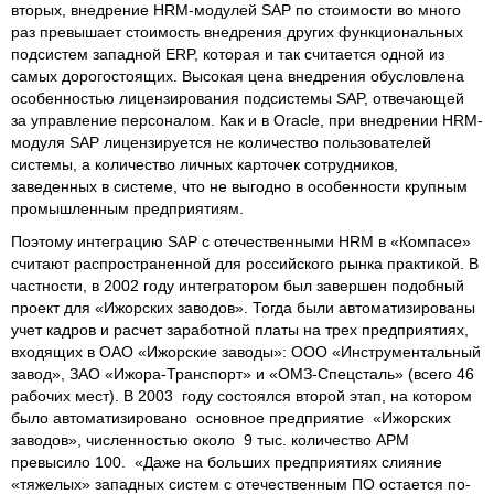
вторых, внедрение HRM-модулей SAP по стоимости во много
раз превышает стоимость внедрения других функциональных
подсистем западной ERP, которая и так считается одной из
самых дорогостоящих. Высокая цена внедрения обусловлена
особенностью лицензирования подсистемы SAP, отвечающей
за управление персоналом. Как и в Oracle, при внедрении HRM-
модуля SAP лицензируется не количество пользователей
системы, а количество личных карточек сотрудников,
заведенных в системе, что не выгодно в особенности крупным
промышленным предприятиям.
Поэтому интеграцию SAP с отечественными HRM в «Компасе»
считают распространенной для российского рынка практикой. В
частности, в 2002 году интегратором был завершен подобный
проект для «Ижорских заводов». Тогда были автоматизированы
учет кадров и расчет заработной платы на трех предприятиях,
входящих в ОАО «Ижорские заводы»: ООО «Инструментальный
завод», ЗАО «Ижора-Транспорт» и «ОМЗ-Спецсталь» (всего 46
рабочих мест). В 2003 году состоялся второй этап, на котором
было автоматизировано основное предприятие «Ижорских
заводов», численностью около 9 тыс. количество АРМ
превысило 100. «Даже на больших предприятиях слияние
«тяжелых» западных систем с отечественным ПО остается по-