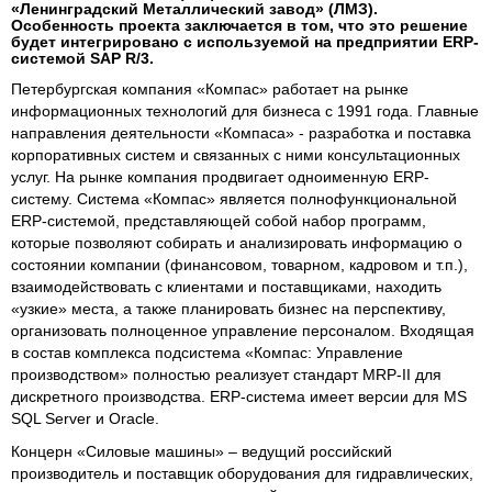
«Ленинградский Металлический завод» (ЛМЗ).
Особенность проекта заключается в том, что это решение
будет интегрировано с используемой на предприятии ERP-
системой SAP R/3.
Петербургская компания «Компас» работает на рынке
информационных технологий для бизнеса с 1991 года. Главные
направления деятельности «Компаса» - разработка и поставка
корпоративных систем и связанных с ними консультационных
услуг. На рынке компания продвигает одноименную ERP-
систему. Система «Компас» является полнофункциональной
ERP-системой, представляющей собой набор программ,
которые позволяют собирать и анализировать информацию о
состоянии компании (финансовом, товарном, кадровом и т.п.),
взаимодействовать с клиентами и поставщиками, находить
«узкие» места, а также планировать бизнес на перспективу,
организовать полноценное управление персоналом. Входящая
в состав комплекса подсистема «Компас: Управление
производством» полностью реализует стандарт MRP-II для
дискретного производства. ERP-система имеет версии для MS
SQL Server и Oracle.
Концерн «Силовые машины» – ведущий российский
производитель и поставщик оборудования для гидравлических,