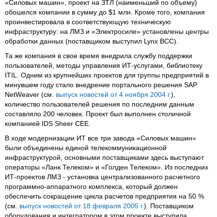
«Силовых машин», проект на ЗТЛ (наименьший по объему)
обошелся компании в сумму до $1 млн. Кроме того, компания
проинвестировала в соответствующую техническую
инфраструктуру: на ЛМЗ и «Электросиле» установлены центры
обработки данных (поставщиком выступил Lynx BCC).
Та же компания в свое время внедрила службу поддержки
пользователей, методы управления ИТ-услугами, библиотеку
ITIL. Одним из крупнейших проектов для группы предприятий в
минувшем году стало внедрение портального решения SAP
NetWeaver (см.
выпуск новостей от 4 ноября 2004 г.
),
количество пользователей решения по последним данным
составляло 200 человек. Проект был выполнен столичной
компанией IDS Sheer CEE.
В ходе модернизации ИТ все три завода «Силовых машин»
были объединены единой телекоммуникационной
инфраструктурой, основными поставщиками здесь выступают
операторы «Ланк Телеком» и «Голден Телеком». Из последних
ИТ-проектов ЛМЗ - установка централизованного расчетного
программно-аппаратного комплекса, который должен
обеспечить сокращение цикла расчетов предприятия на 50 %
(см.
выпуск новостей от 18 февраля 2005 г.
). Поставщиком
оборудования и интегратором в этом проекте выступила