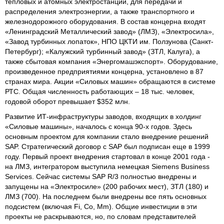
тепловых и атомных электростанций, для передачи и
распределения электроэнергии, а также транспортного и
железнодорожного оборудования. В состав концерна входят
«Ленинградский Металлический завод» (ЛМЗ), «Электросила»,
«Завод турбинных лопаток», НПО ЦКТИ им. Ползунова (Санкт-
Петербург); «Калужский турбинный завод» (ЗТЛ, Калуга), а
также сбытовая компания «Энергомашэкспорт». Оборудование,
произведенное предприятиями концерна, установлено в 87
странах мира. Акции «Силовых машин» обращаются в системе
РТС. Общая численность работающих – 18 тыс. человек,
годовой оборот превышает $352 млн.
Развитие ИТ-инфраструктуры заводов, входящих в холдинг
«Силовые машины», началось с конца 90-х годов. Здесь
основным проектом для компании стало внедрение решений
SAP. Стратегический договор с SAP был подписан еще в 1999
году. Первый проект внедрения стартовал в конце 2001 года -
на ЛМЗ, интегратором выступила немецкая Siemens Business
Services. Сейчас системы SAP R/3 полностью внедрены и
запущены на «Электросиле» (200 рабочих мест), ЗТЛ (180) и
ЛМЗ (700). На последнем были внедрены все пять основных
подсистем (включая Fi, Co, Mm). Общие инвестиции в эти
проекты не раскрываются, но, по словам представителей