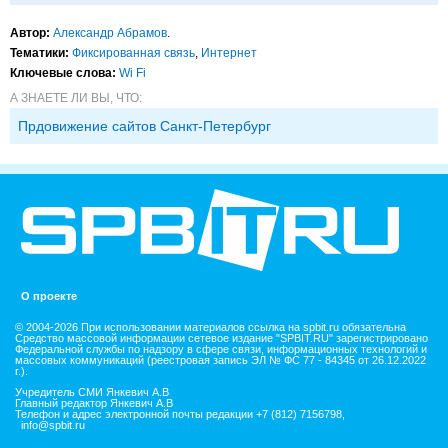
Автор:
Александр Абрамов
.
Тематики:
Фиксированная связь
,
Интернет
Ключевые слова:
Wi Fi
А ЗНАЕТЕ ЛИ ВЫ, ЧТО:
Прдовижение сайтов Санкт-Петербург
О проекте
© 2004-2026 При использовании материалов ссылка на spbit.ru обязательна
Средство массовой информации сетевое издание "SPBIT.RU" зарегистрировано
Федеральной службы по надзору в сфере связи, информационных технологий и
массовых коммуникаций (реестровая запись ЭЛ № ФС 77 - 84345 от 26.12.2022
г.).
Учредитель СМИ Янкевич А.В
Главный редактор Янкевич А.В
Телефон и адрес электронной почты редакции +7 (812) 7156798,
info@spbit.ru