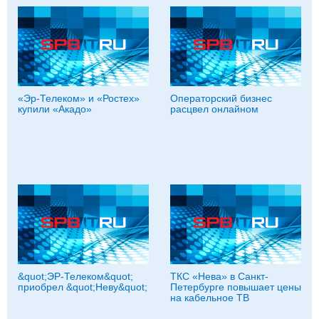
«Эр-Телеком» и «Ростех»
Операторский бизнес
купили «Акадо»
расцвел онлайном
&quot;ЭР-Телеком&quot;
ТКС «Нева» в Санкт-
приобрел &quot;Неву&quot;
Петербурге повышает цены
на кабельное ТВ