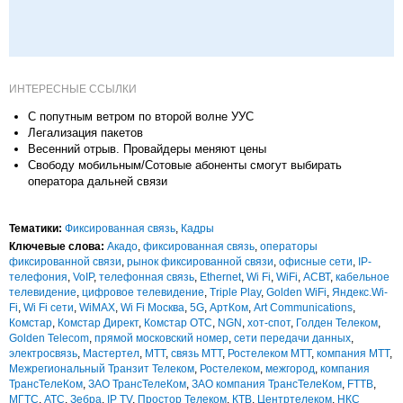
ИНТЕРЕСНЫЕ ССЫЛКИ
С попутным ветром по второй волне УУС
Легализация пакетов
Весенний отрыв. Провайдеры меняют цены
Свободу мобильным/Cотовые абоненты смогут выбирать
оператора дальней связи
Тематики:
Фиксированная связь
,
Кадры
Ключевые слова:
Акадо
,
фиксированная связь
,
операторы
фиксированной связи
,
рынок фиксированной связи
,
офисные сети
,
IP-
телефония
,
VoIP
,
телефонная связь
,
Ethernet
,
Wi Fi
,
WiFi
,
АСВТ
,
кабельное
телевидение
,
цифровое телевидение
,
Triple Play
,
Golden WiFi
,
Яндекс.Wi-
Fi
,
Wi Fi сети
,
WiMAX
,
Wi Fi Москва
,
5G
,
АртКом
,
Art Communications
,
Комстар
,
Комстар Директ
,
Комстар ОТС
,
NGN
,
хот-спот
,
Голден Телеком
,
Golden Telecom
,
прямой московский номер
,
сети передачи данных
,
электросвязь
,
Мастертел
,
МТТ
,
связь МТТ
,
Ростелеком МТТ
,
компания МТТ
,
Межрегиональный Транзит Телеком
,
Ростелеком
,
межгород
,
компания
ТрансТелеКом
,
ЗАО ТрансТелеКом
,
ЗАО компания ТрансТелеКом
,
FTTB
,
МГТС
,
АТС
,
Зебра
,
IP TV
,
Простор Телеком
,
КТВ
,
Центртелеком
,
НКС