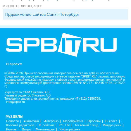
А ЗНАЕТЕ ЛИ ВЫ, ЧТО:
Прдовижение сайтов Санкт-Петербург
О проекте
© 2004-2026 При использовании материалов ссылка на spbit.ru обязательна
Средство массовой информации сетевое издание "SPBIT.RU" зарегистрировано
Федеральной службы по надзору в сфере связи, информационных технологий и
массовых коммуникаций (реестровая запись ЭЛ № ФС 77 - 84345 от 26.12.2022
г.).
Учредитель СМИ Янкевич А.В
Главный редактор Янкевич А.В
Телефон и адрес электронной почты редакции +7 (812) 7156798,
info@spbit.ru
РАЗДЕЛЫ
Новости
Аналитика
Интервью
Мероприятия
Проекты
IT класс
Колонка редактора
IT рейтинг
ICT Life
Тестовый стенд
Фигура речи
Релизы
Видео
Фотогалерея
Инфографика