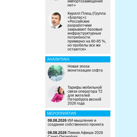
импортозамещения
нет»
Кирилл Плещ (Группа
«Борлас»):
«Российские
разработчики
закрывают базовые
инфраструктурные
потребности
примерно на 80-85 %,
но пробелы все же
остаются»
АНАЛИТИКА
Новая эпоха
монетизации софта
Тарифы мобильной
связи оператора Т2
для жителей
Петербурга весной
2026 года
МЕРОПРИЯТИЯ
08.08.2026
ИИ-мышление и
создание собственного проекта
08.08.2026
Пикник Афиши 2026
Санкт-Петербург