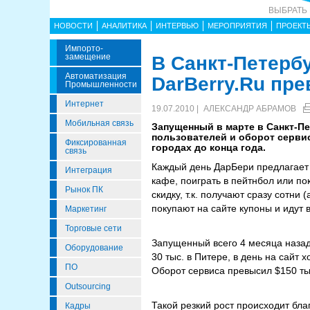
ВЫБРАТЬ
НОВОСТИ
АНАЛИТИКА
ИНТЕРВЬЮ
МЕРОПРИЯТИЯ
ПРОЕКТ
Импорто­
Замещение
В Санкт-Петерб
Автоматизация
DarBerry.Ru пр
Промышленности
Интернет
19.07.2010 |
АЛЕКСАНДР АБРАМОВ
Мобильная связь
Запущенный в марте в Санкт-П
пользователей и оборот сервис
Фиксированная
городах до конца года.
связь
Каждый день ДарБери предлагает 
Интеграция
кафе, поиграть в пейтнбол или по
Рынок ПК
скидку, т.к. получают сразу сотни
покупают на сайте купоны и идут в
Маркетинг
Торговые сети
Запущенный всего 4 месяца назад 
Оборудование
30 тыс. в Питере, в день на сайт
ПО
Оборот сервиса превысил $150 ты
Outsourcing
Такой резкий рост происходит бла
Кадры