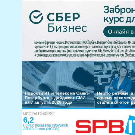
Новости ИТ и телекома Санкт-
Не сто резюме, а 
Петербурга – дайджест СМИ
почему рекоменд
на 7 августа 2026 года
стали валютой р
ЦИФРЫ ГОВОРЯТ
6,2
Гбит/с показала InfoWatch
ARMA Стена (NGFW)