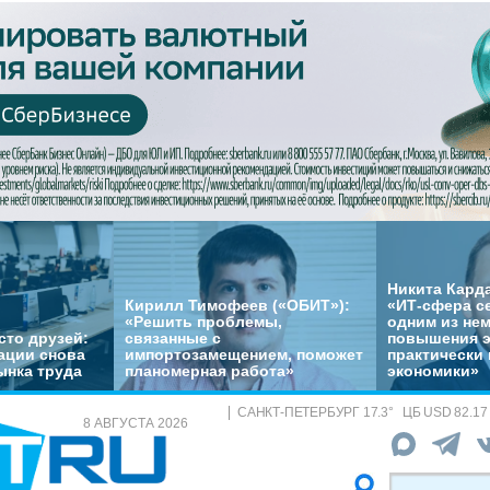
Никита Кард
Кирилл Тимофеев («ОБИТ»):
«ИТ-сфера с
«Решить проблемы,
одним из не
сто друзей:
связанные с
повышения 
ации снова
импортозамещением, поможет
практически 
ынка труда
планомерная работа»
экономики»
САНКТ-ПЕТЕРБУРГ
17.3
°
ЦБ
USD 82.17
8 АВГУСТА 2026