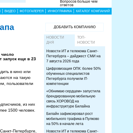
Вопросов больше чем
ответов
Ы
ВИДЕО
ФОТОГАЛЕРЕЯ
ИНФОГРАФИКА
КАТАЛОГ КОМПАНИЙ
тапа
ДОБАВИТЬ КОМПАНИЮ
НОВОСТИ
ТОП-
ДНЯ
НОВОСТИ
Новости ИТ и телекома Санкт-
 число
Петербурга – дайджест СМИ на
 запуск еще в 23
7 августа 2026 года
Цифровизация ОПК: более 50%
дить в кино или
обученных специалистов
шаются на такую
Петербурга получили IT-
ием, пользователи
компетенции
«Обнимаю сердцем» запустила
брендированную мобильную
связь ХОРОВОД на
дписчиков, из них
инфраструктуре Билайна
олее 1500 человек.
Билайн зафиксировал рост
мобильного трафика в Пулково
на 50% в начале лета
 Санкт-Петербурге,
Новости ИТ и телекома Санкт-