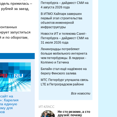
Петербурга – дайджест СМИ на
Модель прижилась –
4 августа 2026 года
 рублей за заезд,
В ИТМО Хайпарк завершен
первый этап строительства
объектов инженерной
понтанных
инфраструктуры
ирует запуститься
Новости ИТ и телекома Санкт-
й и по оборотам,
Петербурга – дайджест СМИ на
31 июля 2026 года
Ленинградцы потребляют
больше мобильного интернета
чем петербуржцы. В лидерах -
Колпино и Гатчина
Билайн стал ещё надёжнее на
берегу Финского залива
МТС Петербург улучшила связь
LTE в Петроградском районе
Все новости
сайт на
»: Карелия
ла единую
ИТ-КЛАСС
рму для
нов
Не сто резюме, а сто
друзей: почему