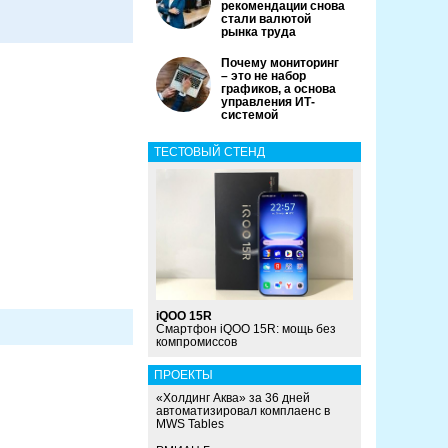
рекомендации снова
стали валютой
рынка труда
Почему мониторинг
– это не набор
графиков, а основа
управления ИТ-
системой
ТЕСТОВЫЙ СТЕНД
iQOO 15R
Смартфон iQOO 15R: мощь без
компромиссов
ПРОЕКТЫ
«Холдинг Аква» за 36 дней
автоматизировал комплаенс в
MWS Tables