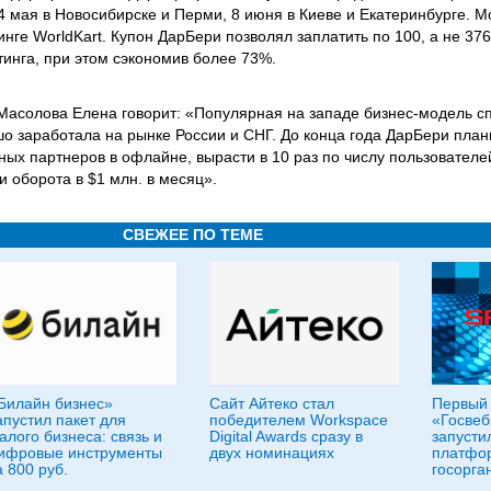
4 мая в Новосибирске и Перми, 8 июня в Киеве и Екатеринбурге. 
нге WorldKart. Купон ДарБери позволял заплатить по 100, а не 376
тинга, при этом сэкономив более 73%.
Масолова Елена говорит: «Популярная на западе бизнес-модель с
о заработала на рынке России и СНГ. До конца года ДарБери план
ых партнеров в офлайне, вырасти в 10 раз по числу пользователе
и оборота в $1 млн. в месяц».
СВЕЖЕЕ ПО ТЕМЕ
Билайн бизнес»
Сайт Айтеко стал
Первый 
апустил пакет для
победителем Workspace
«Госвеб
алого бизнеса: связь и
Digital Awards сразу в
запусти
ифровые инструменты
двух номинациях
платфо
а 800 руб.
госорга