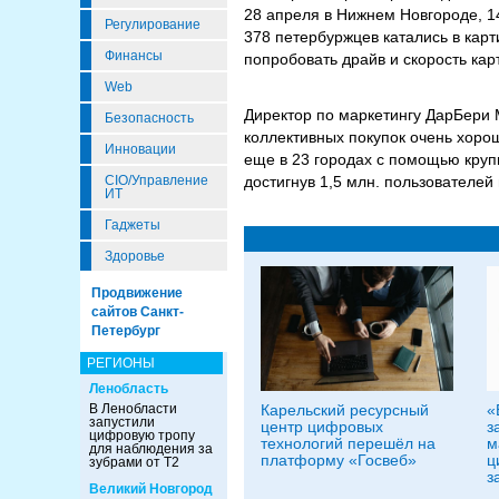
28 апреля в Нижнем Новгороде, 1
Регулирование
378 петербуржцев катались в карти
Финансы
попробовать драйв и скорость кар
Web
Директор по маркетингу ДарБери 
Безопасность
коллективных покупок очень хорош
Инновации
еще в 23 городах с помощью крупн
CIO/Управление
достигнув 1,5 млн. пользователей 
ИТ
Гаджеты
Здоровье
Продвижение
сайтов Санкт-
Петербург
РЕГИОНЫ
Ленобласть
В Ленобласти
Карельский ресурсный
«
запустили
центр цифровых
з
цифровую тропу
технологий перешёл на
м
для наблюдения за
платформу «Госвеб»
ц
зубрами от Т2
з
Великий Новгород