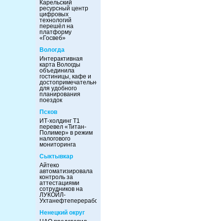
Карельский
ресурсный центр
цифровых
технологий
перешёл на
платформу
«Госвеб»
Вологда
Интерактивная
карта Вологды
объединила
гостиницы, кафе и
достопримечательности
для удобного
планирования
поездок
Псков
ИТ-холдинг Т1
перевел «Титан-
Полимер» в режим
налогового
мониторинга
Сыктывкар
Айтеко
автоматизировала
контроль за
аттестациями
сотрудников на
ЛУКОЙЛ-
Ухтанефтепереработка
Ненецкий округ