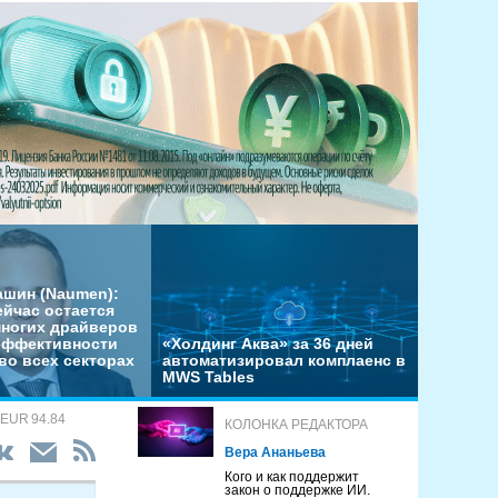
ашин (Naumen):
ейчас остается
многих драйверов
эффективности
«Холдинг Аква» за 36 дней
во всех секторах
автоматизировал комплаенс в
MWS Tables
 EUR 94.84
КОЛОНКА РЕДАКТОРА
Вера Ананьева
Кого и как поддержит
закон о поддержке ИИ.