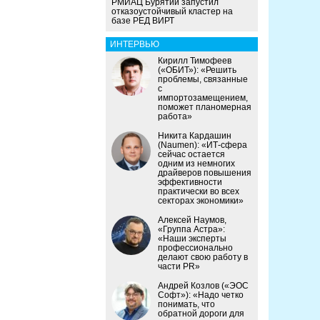
РМИАЦ Бурятии запустил
отказоустойчивый кластер на
базе РЕД ВИРТ
ИНТЕРВЬЮ
Кирилл Тимофеев
(«ОБИТ»): «Решить
проблемы, связанные
с
импортозамещением,
поможет планомерная
работа»
Никита Кардашин
(Naumen): «ИТ-сфера
сейчас остается
одним из немногих
драйверов повышения
эффективности
практически во всех
секторах экономики»
Алексей Наумов,
«Группа Астра»:
«Наши эксперты
профессионально
делают свою работу в
части PR»
Андрей Козлов («ЭОС
Софт»): «Надо четко
понимать, что
обратной дороги для