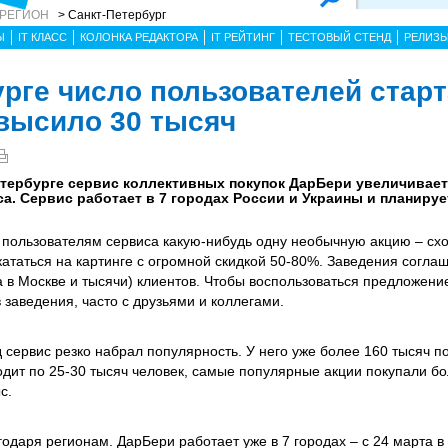
 РЕГИОН
> Санкт-Петербург
Ы
IT КЛАСС
КОЛОНКА РЕДАКТОРА
IT РЕЙТИНГ
ТЕСТОВЫЙ СТЕНД
РЕЛИЗ
урге число пользователей стар
евысило 30 тысяч
етербурге сервис коллективных покупок ДарБери увеличивает
а. Сервис работает в 7 городах России и Украины и планирует
пользователям сервиса какую-нибудь одну необычную акцию – схо
кататься на картинге с огромной скидкой 50-80%. Заведения согла
 (а в Москве и тысячи) клиентов. Чтобы воспользоваться предложен
 заведения, часто с друзьями и коллегами.
сервис резко набрал популярность. У него уже более 160 тысяч по
 ходит по 25-30 тысяч человек, самые популярные акции покупали б
с.
годаря регионам. ДарБери работает уже в 7 городах – с 24 марта в