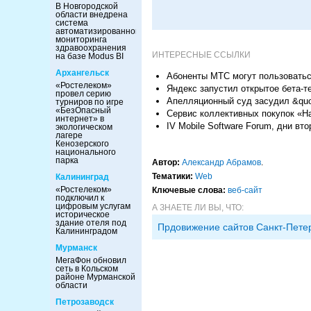
В Новгородской
области внедрена
система
автоматизированного
мониторинга
здравоохранения
ИНТЕРЕСНЫЕ ССЫЛКИ
на базе Modus BI
Архангельск
Абоненты МТС могут пользоватьс
«Ростелеком»
Яндекс запустил открытое бета-т
провел серию
Апелляционный суд засудил &quot
турниров по игре
«БезОпасный
Сервис коллективных покупок «Н
интернет» в
IV Mobile Software Forum, дни вт
экологическом
лагере
Кенозерского
национального
парка
Автор:
Александр Абрамов
.
Тематики:
Web
Калининград
«Ростелеком»
Ключевые слова:
веб-сайт
подключил к
цифровым услугам
А ЗНАЕТЕ ЛИ ВЫ, ЧТО:
историческое
здание отеля под
Прдовижение сайтов Санкт-Пете
Калининградом
Мурманск
МегаФон обновил
сеть в Кольском
районе Мурманской
области
Петрозаводск