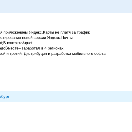
я приложением Яндекс.Карты не платя за трафик
естирование новой версии Яндекс.Почты
;В контакте&quot;
адоВместе» заработал в 4 регионах
орой и третий. Дистрибуция и разработка мобильного софта
рбург