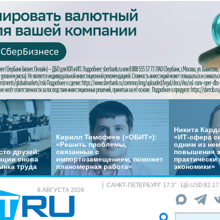
Никита Кард
Кирилл Тимофеев («ОБИТ»):
«ИТ-сфера с
«Решить проблемы,
одним из не
сто друзей:
связанные с
повышения 
ации снова
импортозамещением, поможет
практически 
ынка труда
планомерная работа»
экономики»
САНКТ-ПЕТЕРБУРГ
17.3
°
ЦБ
USD 82.17
8 АВГУСТА 2026