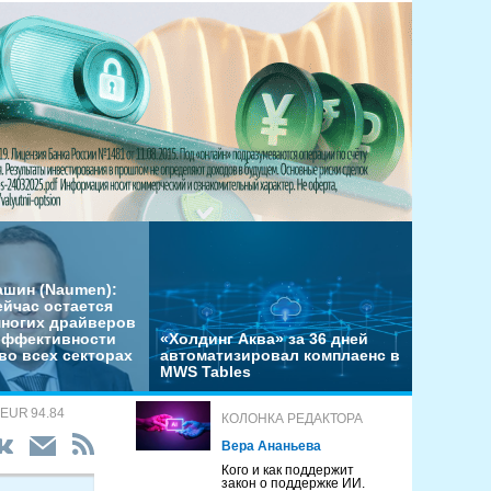
ашин (Naumen):
ейчас остается
многих драйверов
эффективности
«Холдинг Аква» за 36 дней
во всех секторах
автоматизировал комплаенс в
MWS Tables
 EUR 94.84
КОЛОНКА РЕДАКТОРА
Вера Ананьева
Кого и как поддержит
закон о поддержке ИИ.