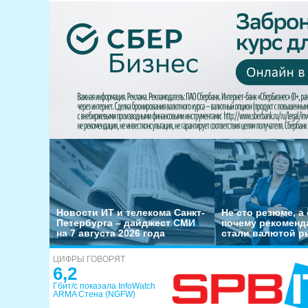
Новости ИТ и телекома Санкт-
Не сто резюме, а 
Петербурга – дайджест СМИ
почему рекоменд
на 7 августа 2026 года
стали валютой р
ЦИФРЫ ГОВОРЯТ
6,2
Гбит/с показала InfoWatch
ARMA Стена (NGFW)