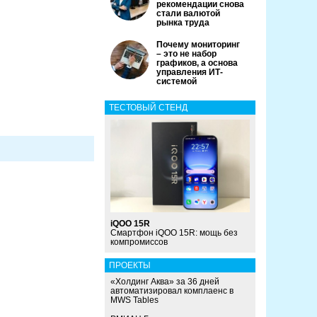
рекомендации снова
стали валютой
рынка труда
Почему мониторинг
– это не набор
графиков, а основа
управления ИТ-
системой
ТЕСТОВЫЙ СТЕНД
iQOO 15R
Смартфон iQOO 15R: мощь без
компромиссов
ПРОЕКТЫ
«Холдинг Аква» за 36 дней
автоматизировал комплаенс в
MWS Tables