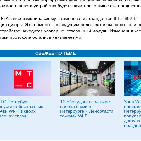
оимость нового устройства будет значительно выше его предшеств
-Fi Alliance изменила схему наименований стандартов IEEE 802.11
ие цифры. Это поможет несведущим пользователям понять при п
устройстве находится усовершенствованный модуль. Изменения кос
стики протокола остались неизменными.
СВЕЖЕЕ ПО ТЕМЕ
ТС Петербург
T2 оборудовала четыре
Зона Wi
апустила бесплатные
салона связи в
площади
очки Wi-Fi в своих
Петербурге и Ленобласти
Петербу
алонах связи
точками Wi-Fi
популяр
доступа
праздни