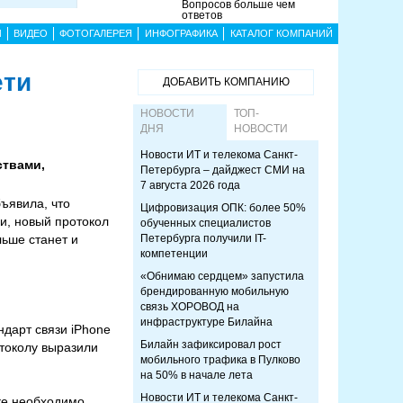
Вопросов больше чем
ответов
Ы
ВИДЕО
ФОТОГАЛЕРЕЯ
ИНФОГРАФИКА
КАТАЛОГ КОМПАНИЙ
ети
ДОБАВИТЬ КОМПАНИЮ
НОВОСТИ
ТОП-
ДНЯ
НОВОСТИ
Новости ИТ и телекома Санкт-
ствами,
Петербурга – дайджест СМИ на
7 августа 2026 года
бъявила, что
Цифровизация ОПК: более 50%
и, новый протокол
обученных специалистов
льше станет и
Петербурга получили IT-
компетенции
«Обнимаю сердцем» запустила
брендированную мобильную
связь ХОРОВОД на
инфраструктуре Билайна
дарт связи iPhone
Билайн зафиксировал рост
отоколу выразили
мобильного трафика в Пулково
на 50% в начале лета
Новости ИТ и телекома Санкт-
ке необходимо