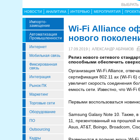
ВЫБРАТЬ
НОВОСТИ
АНАЛИТИКА
ИНТЕРВЬЮ
МЕРОПРИЯТИЯ
ПРОЕКТ
Импорто­
Замещение
Wi-Fi Alliance 
Автоматизация
нового поколен
Промышленности
Интернет
17.09.2019 |
АЛЕКСАНДР АБРАМОВ
Мобильная связь
Релиз нового сетевого стандарт
способными обеспечить сверхс
Фиксированная
связь
Организация Wi-Fi Alliance, отве
сертификация 802.11 ax (Wi-Fi 6
Интеграция
увеличит скорость соединения бол
Рынок ПК
емкость сети. Известно, что Wi-F
Маркетинг
Первыми воспользоваться новинк
Торговые сети
Оборудование
Samsung Galaxy Note 10. Также, 
11, презентованный на прошлой не
ПО
Asus, AT&T, Boingo, Broadcom, Cis
Outsourcing
Кадры
Развернутся в полную мощь Wi-Fi