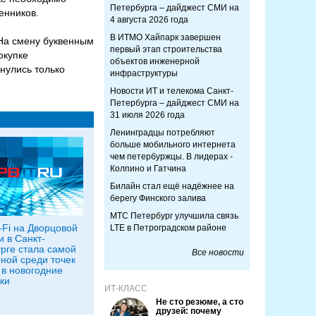
Петербурга – дайджест СМИ на
енников.
4 августа 2026 года
В ИТМО Хайпарк завершен
.На смену буквенным
первый этап строительства
окупке
объектов инженерной
нулись только
инфраструктуры
Новости ИТ и телекома Санкт-
Петербурга – дайджест СМИ на
31 июля 2026 года
Ленинградцы потребляют
больше мобильного интернета
чем петербуржцы. В лидерах -
Колпино и Гатчина
Билайн стал ещё надёжнее на
берегу Финского залива
МТС Петербург улучшила связь
-Fi на Дворцовой
LTE в Петроградском районе
 в Санкт-
рге стала самой
Все новости
ной среди точек
 в новогодние
ки
ИТ-КЛАСС
Не сто резюме, а сто
друзей: почему