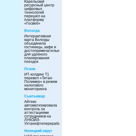
Карельский
ресурсный центр
цифровых
технологий
перешёл на
платформу
«Госвеб»
Вологда
Интерактивная
карта Вологды
объединила
гостиницы, кафе и
достопримечательности
для удобного
планирования
поездок
Псков
ИТ-холдинг Т1
перевел «Титан-
Полимер» в режим
налогового
мониторинга
Сыктывкар
Айтеко
автоматизировала
контроль за
аттестациями
сотрудников на
ЛУКОЙЛ-
Ухтанефтепереработка
Ненецкий округ