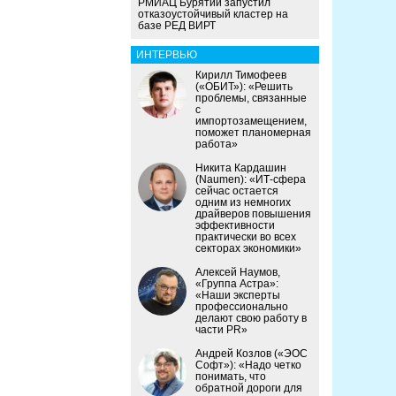
РМИАЦ Бурятии запустил
отказоустойчивый кластер на
базе РЕД ВИРТ
ИНТЕРВЬЮ
Кирилл Тимофеев
(«ОБИТ»): «Решить
проблемы, связанные
с
импортозамещением,
поможет планомерная
работа»
Никита Кардашин
(Naumen): «ИТ-сфера
сейчас остается
одним из немногих
драйверов повышения
эффективности
практически во всех
секторах экономики»
Алексей Наумов,
«Группа Астра»:
«Наши эксперты
профессионально
делают свою работу в
части PR»
Андрей Козлов («ЭОС
Софт»): «Надо четко
понимать, что
обратной дороги для