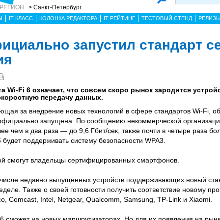
 РЕГИОН
> Санкт-Петербург
Ы
IT КЛАСС
КОЛОНКА РЕДАКТОРА
IT РЕЙТИНГ
ТЕСТОВЫЙ СТЕНД
РЕЛИЗ
официально запустил стандарт с
ия
а Wi-Fi 6 означает, что совсем скоро рынок зародится устрой
коростную передачу данных.
чающая за внедрение новых технологий в сфере стандартов Wi-Fi, о
) официально запущена. По сообщению некоммерческой организаци
ее чем в два раза — до 9,6 Гбит/сек, также почти в четыре раза бо
i 6 будет поддерживать систему безопасности WPA3.
ой смогут владельцы сертифицированных смартфонов.
в числе недавно выпущенных устройств поддерживающих новый стан
деле. Также о своей готовности получить соответствие новому пр
co, Comcast, Intel, Netgear, Qualcomm, Samsung, TP-Link и Xiaomi.
 6 сможет на новых маршрутизаторах. Но для их появления на рын