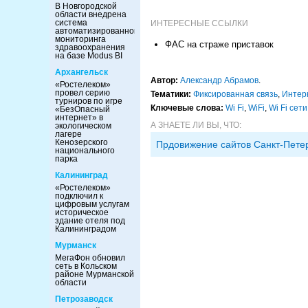
В Новгородской
области внедрена
система
ИНТЕРЕСНЫЕ ССЫЛКИ
автоматизированного
мониторинга
ФАС на страже приставок
здравоохранения
на базе Modus BI
Архангельск
Автор:
Александр Абрамов
.
«Ростелеком»
провел серию
Тематики:
Фиксированная связь
,
Интер
турниров по игре
Ключевые слова:
Wi Fi
,
WiFi
,
Wi Fi сети
«БезОпасный
интернет» в
А ЗНАЕТЕ ЛИ ВЫ, ЧТО:
экологическом
лагере
Кенозерского
Прдовижение сайтов Санкт-Пете
национального
парка
Калининград
«Ростелеком»
подключил к
цифровым услугам
историческое
здание отеля под
Калининградом
Мурманск
МегаФон обновил
сеть в Кольском
районе Мурманской
области
Петрозаводск