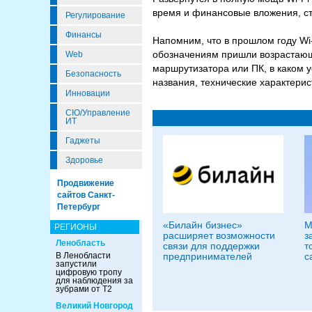
время и финансовые вложения, ст
Регулирование
Финансы
Напомним, что в прошлом году Wi
обозначениям пришли возрастающ
Web
маршрутизатора или ПК, в каком 
Безопасность
названия, технические характери
Инновации
CIO/Управление
ИТ
Гаджеты
Здоровье
Продвижение
сайтов Санкт-
Петербург
«Билайн бизнес»
М
РЕГИОНЫ
расширяет возможности
з
Ленобласть
связи для поддержки
т
В Ленобласти
предпринимателей
с
запустили
цифровую тропу
для наблюдения за
зубрами от Т2
Великий Новгород