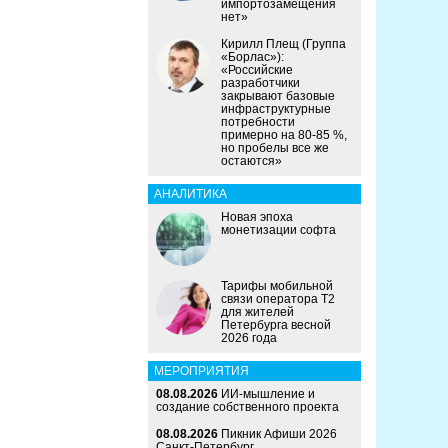
импортозамещения
нет»
Кирилл Плещ (Группа
«Борлас»):
«Российские
разработчики
закрывают базовые
инфраструктурные
потребности
примерно на 80-85 %,
но пробелы все же
остаются»
АНАЛИТИКА
Новая эпоха
монетизации софта
Тарифы мобильной
связи оператора Т2
для жителей
Петербурга весной
2026 года
МЕРОПРИЯТИЯ
08.08.2026
ИИ-мышление и
создание собственного проекта
08.08.2026
Пикник Афиши 2026
Санкт-Петербург