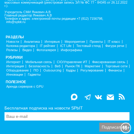
массовых коммуникаций (реестровая запись ЭЛ № ФС 77 - 84345 от 26.12.2022
г.).
Учредитель СМИ Янкевич А.В
Главный редактор Янкевич А.В
Телефон и адрес электронной почты редакции +7 (812) 7156798,
info@spbit.ru
РАЗДЕЛЫ
Новости
Аналитика
Интервью
Мероприятия
Проекты
IT класс
Колонка редактора
IT рейтинг
ICT Life
Тестовый стенд
Фигура речи
Релизы
Видео
Фотогалерея
Инфографика
РУБРИКИ
Интернет
Мобильная связь
CIO/Управление ИТ
Фиксированная связь
Интеграция
Безопасность
Веб
Рынок ПК
Маркетинг
Торговые сети
Оборудование
ПО
Outsourcing
Кадры
Регулирование
Финансы
Инновации
Гаджеты
ПОЛЕЗНОЕ
Аренда серверов с GPU
Бесплатная подписка на новости SPbIT