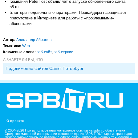
Компания PeterHost объявляет о запуске обновленного сайта
p8.ru
Блоггеры недовольны операторами. Провайдеры наращивают
присутствие в Интернете для работы с «проблемными»
абонентами
Автор:
Александр Абрамов
.
Тематики:
Web
Ключевые слова:
веб-сайт
,
веб-сервис
А ЗНАЕТЕ ЛИ ВЫ, ЧТО:
Прдовижение сайтов Санкт-Петербург
О проекте
© 2004-2026 При использовании материалов ссылка на spbit.ru обязательна
Средство массовой информации сетевое издание "SPBIT.RU" зарегистрировано
Федеральной службы по надзору в сфере связи, информационных технологий и