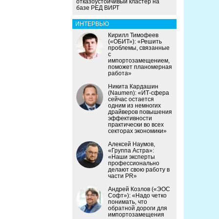
отказоустойчивый кластер на
базе РЕД ВИРТ
ИНТЕРВЬЮ
Кирилл Тимофеев
(«ОБИТ»): «Решить
проблемы, связанные
с
импортозамещением,
поможет планомерная
работа»
Никита Кардашин
(Naumen): «ИТ-сфера
сейчас остается
одним из немногих
драйверов повышения
эффективности
практически во всех
секторах экономики»
Алексей Наумов,
«Группа Астра»:
«Наши эксперты
профессионально
делают свою работу в
части PR»
Андрей Козлов («ЭОС
Софт»): «Надо четко
понимать, что
обратной дороги для
импортозамещения