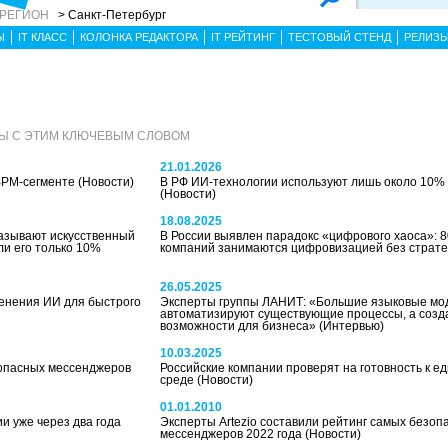
 РЕГИОН
> Санкт-Петербург
Ы
IT КЛАСС
КОЛОНКА РЕДАКТОРА
IT РЕЙТИНГ
ТЕСТОВЫЙ СТЕНД
РЕЛИЗ
ЛЫ С ЭТИМ КЛЮЧЕВЫМ СЛОВОМ
21.01.2026
 BPM-сегменте
(Новости)
В РФ ИИ-технологии используют лишь около 10%
(Новости)
18.08.2025
называют искусственный
В России выявлен парадокс «цифрового хаоса»: 
ли его только 10%
компаний занимаются цифровизацией без страт
26.05.2025
менения ИИ для быстрого
Эксперты группы ЛАНИТ: «Большие языковые мод
автоматизируют существующие процессы, а созд
возможности для бизнеса»
(Интервью)
10.03.2025
зопасных мессенджеров
Российские компании проверят на готовность к 
среде
(Новости)
01.01.2010
и уже через два года
Эксперты Artezio составили рейтинг самых безоп
мессенджеров 2022 года
(Новости)