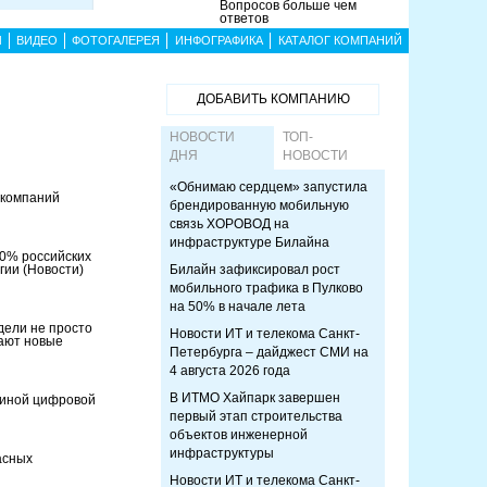
Вопросов больше чем
ответов
Ы
ВИДЕО
ФОТОГАЛЕРЕЯ
ИНФОГРАФИКА
КАТАЛОГ КОМПАНИЙ
ДОБАВИТЬ КОМПАНИЮ
НОВОСТИ
ТОП-
ДНЯ
НОВОСТИ
«Обнимаю сердцем» запустила
 компаний
брендированную мобильную
связь ХОРОВОД на
инфраструктуре Билайна
80% российских
егии
(Новости)
Билайн зафиксировал рост
мобильного трафика в Пулково
на 50% в начале лета
ели не просто
Новости ИТ и телекома Санкт-
ают новые
Петербурга – дайджест СМИ на
4 августа 2026 года
В ИТМО Хайпарк завершен
единой цифровой
первый этап строительства
объектов инженерной
инфраструктуры
асных
Новости ИТ и телекома Санкт-