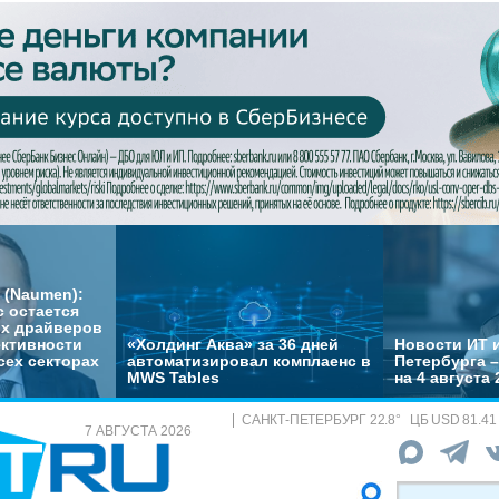
 (Naumen):
с остается
их драйверов
ктивности
«Холдинг Аква» за 36 дней
Новости ИТ и
сех секторах
автоматизировал комплаенс в
Петербурга 
MWS Tables
на 4 августа 
САНКТ-ПЕТЕРБУРГ
22.8
°
ЦБ
USD 81.41
7 АВГУСТА 2026