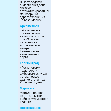
В Новгородской
области внедрена
система
автоматизированного
мониторинга
здравоохранения
на базе Modus BI
Архангельск
«Ростелеком»
провел серию
турниров по игре
«БезОпасный
интернет» в
экологическом
лагере
Кенозерского
национального
парка
Калининград
«Ростелеком»
подключил к
цифровым услугам
историческое
здание отеля под
Калининградом
Мурманск
МегаФон обновил
сеть в Кольском
районе Мурманской
области
Петрозаводск