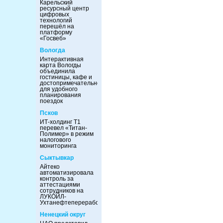
Карельский
ресурсный центр
цифровых
технологий
перешёл на
платформу
«Госвеб»
Вологда
Интерактивная
карта Вологды
объединила
гостиницы, кафе и
достопримечательности
для удобного
планирования
поездок
Псков
ИТ-холдинг Т1
перевел «Титан-
Полимер» в режим
налогового
мониторинга
Сыктывкар
Айтеко
автоматизировала
контроль за
аттестациями
сотрудников на
ЛУКОЙЛ-
Ухтанефтепереработка
Ненецкий округ