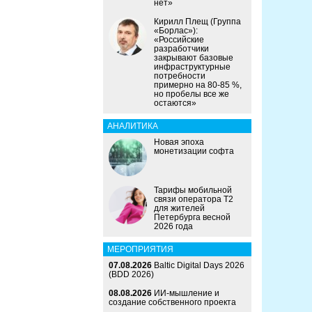
нет»
Кирилл Плещ (Группа
«Борлас»):
«Российские
разработчики
закрывают базовые
инфраструктурные
потребности
примерно на 80-85 %,
но пробелы все же
остаются»
АНАЛИТИКА
Новая эпоха
монетизации софта
Тарифы мобильной
связи оператора Т2
для жителей
Петербурга весной
2026 года
МЕРОПРИЯТИЯ
07.08.2026
Baltic Digital Days 2026
(BDD 2026)
08.08.2026
ИИ-мышление и
создание собственного проекта