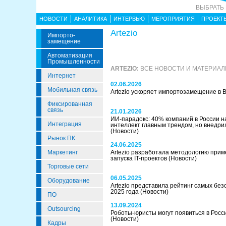
ВЫБРАТЬ
НОВОСТИ
АНАЛИТИКА
ИНТЕРВЬЮ
МЕРОПРИЯТИЯ
ПРОЕКТ
Artezio
Импорто­
Замещение
Автоматизация
Промышленности
ARTEZIO:
ВСЕ НОВОСТИ И МАТЕРИА
Интернет
02.06.2026
Мобильная связь
Artezio ускоряет импортозамещение в
Фиксированная
связь
21.01.2026
ИИ-парадокс: 40% компаний в России 
Интеграция
интеллект главным трендом, но внедри
(Новости)
Рынок ПК
24.06.2025
Маркетинг
Artezio разработала методологию при
запуска IT-проектов
(Новости)
Торговые сети
06.05.2025
Оборудование
Artezio представила рейтинг самых бе
2025 года
(Новости)
ПО
13.09.2024
Outsourcing
Роботы-юристы могут появиться в Росси
(Новости)
Кадры