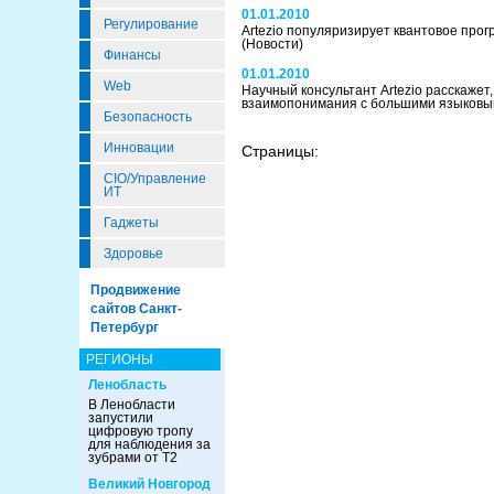
01.01.2010
Регулирование
Artezio популяризирует квантовое про
(Новости)
Финансы
01.01.2010
Web
Научный консультант Artezio расскажет,
взаимопонимания с большими языков
Безопасность
Инновации
Страницы:
CIO/Управление
ИТ
Гаджеты
Здоровье
Продвижение
сайтов Санкт-
Петербург
РЕГИОНЫ
Ленобласть
В Ленобласти
запустили
цифровую тропу
для наблюдения за
зубрами от Т2
Великий Новгород