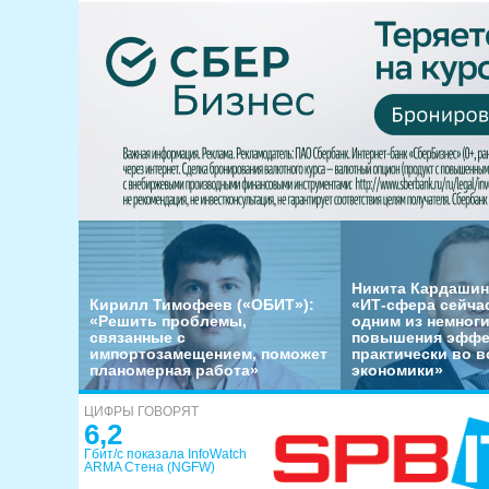
Никита Кардашин
Кирилл Тимофеев («ОБИТ»):
«ИТ-сфера сейча
«Решить проблемы,
одним из немног
связанные с
повышения эффе
импортозамещением, поможет
практически во в
планомерная работа»
экономики»
ЦИФРЫ ГОВОРЯТ
6,2
Гбит/с показала InfoWatch
ARMA Стена (NGFW)