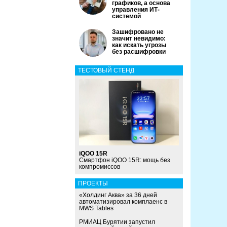
графиков, а основа
управления ИТ-
системой
Зашифровано не
значит невидимо:
как искать угрозы
без расшифровки
ТЕСТОВЫЙ СТЕНД
iQOO 15R
Смартфон iQOO 15R: мощь без
компромиссов
ПРОЕКТЫ
«Холдинг Аква» за 36 дней
автоматизировал комплаенс в
MWS Tables
РМИАЦ Бурятии запустил