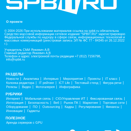
О проекте
© 2004-2026 При использовании материалов ссылка на spbit.ru обязательна
Средство массовой информации сетевое издание "SPBIT.RU" зарегистрировано
Федеральной службы по надзору в сфере связи, информационных технологий и
массовых коммуникаций (реестровая запись ЭЛ № ФС 77 - 84345 от 26.12.2022
г.).
Учредитель СМИ Янкевич А.В
Главный редактор Янкевич А.В
Телефон и адрес электронной почты редакции +7 (812) 7156798,
info@spbit.ru
РАЗДЕЛЫ
Новости
Аналитика
Интервью
Мероприятия
Проекты
IT класс
Колонка редактора
IT рейтинг
ICT Life
Тестовый стенд
Фигура речи
Релизы
Видео
Фотогалерея
Инфографика
РУБРИКИ
Интернет
Мобильная связь
CIO/Управление ИТ
Фиксированная связь
Интеграция
Безопасность
Веб
Рынок ПК
Маркетинг
Торговые сети
Оборудование
ПО
Outsourcing
Кадры
Регулирование
Финансы
Инновации
Гаджеты
ПОЛЕЗНОЕ
Аренда серверов с GPU