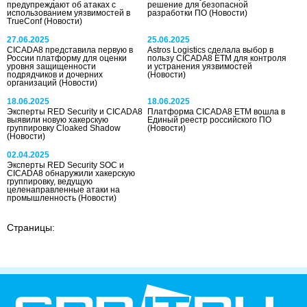
предупреждают об атаках с
решение для безопасной
использованием уязвимостей в
разработки ПО
(Новости)
TrueConf
(Новости)
27.06.2025
25.06.2025
CICADA8 представила первую в
Astros Logistics сделала выбор в
России платформу для оценки
пользу CICADA8 ETM для контроля
уровня защищенности
и устранения уязвимостей
подрядчиков и дочерних
(Новости)
организаций
(Новости)
18.06.2025
18.06.2025
Эксперты RED Security и CICADA8
Платформа CICADA8 ETM вошла в
выявили новую хакерскую
Единый реестр российского ПО
группировку Cloaked Shadow
(Новости)
(Новости)
02.04.2025
Эксперты RED Security SOC и
CICADA8 обнаружили хакерскую
группировку, ведущую
целенаправленные атаки на
промышленность
(Новости)
Страницы: