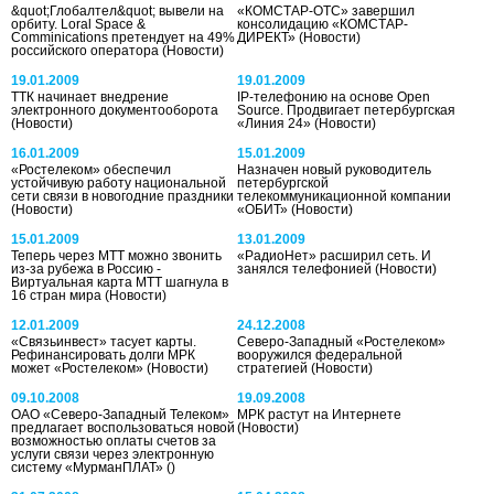
&quot;Глобалтел&quot; вывели на
«КОМСТАР-ОТС» завершил
орбиту. Loral Space &
консолидацию «КОМСТАР-
Comminications претендует на 49%
ДИРЕКТ»
(Новости)
российского оператора
(Новости)
19.01.2009
19.01.2009
ТТК начинает внедрение
IP-телефонию на основе Open
электронного документооборота
Source. Продвигает петербургская
(Новости)
«Линия 24»
(Новости)
16.01.2009
15.01.2009
«Ростелеком» обеспечил
Назначен новый руководитель
устойчивую работу национальной
петербургской
сети связи в новогодние праздники
телекоммуникационной компании
(Новости)
«ОБИТ»
(Новости)
15.01.2009
13.01.2009
Теперь через МТТ можно звонить
«РадиоНет» расширил сеть. И
из-за рубежа в Россию -
занялся телефонией
(Новости)
Виртуальная карта МТТ шагнула в
16 стран мира
(Новости)
12.01.2009
24.12.2008
«Связьинвест» тасует карты.
Северо-Западный «Ростелеком»
Рефинансировать долги МРК
вооружился федеральной
может «Ростелеком»
(Новости)
стратегией
(Новости)
09.10.2008
19.09.2008
ОАО «Северо-Западный Телеком»
МРК растут на Интернете
предлагает воспользоваться новой
(Новости)
возможностью оплаты счетов за
услуги связи через электронную
систему «МурманПЛАТ»
()