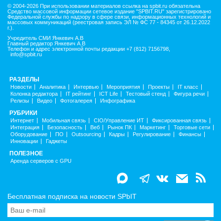
© 2004-2026 При использовании материалов ссылка на spbit.ru обязательна
Средство массовой информации сетевое издание "SPBIT.RU" зарегистрировано
Федеральной службы по надзору в сфере связи, информационных технологий и
массовых коммуникаций (реестровая запись ЭЛ № ФС 77 - 84345 от 26.12.2022
г.).
Учредитель СМИ Янкевич А.В
Главный редактор Янкевич А.В
Телефон и адрес электронной почты редакции +7 (812) 7156798,
info@spbit.ru
РАЗДЕЛЫ
Новости
Аналитика
Интервью
Мероприятия
Проекты
IT класс
Колонка редактора
IT рейтинг
ICT Life
Тестовый стенд
Фигура речи
Релизы
Видео
Фотогалерея
Инфографика
РУБРИКИ
Интернет
Мобильная связь
CIO/Управление ИТ
Фиксированная связь
Интеграция
Безопасность
Веб
Рынок ПК
Маркетинг
Торговые сети
Оборудование
ПО
Outsourcing
Кадры
Регулирование
Финансы
Инновации
Гаджеты
ПОЛЕЗНОЕ
Аренда серверов с GPU
Бесплатная подписка на новости SPbIT