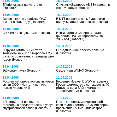
31.07.2008
15.04.2008
Effortel ставит на интеллект
Спутник «Экспресс-АМ33» введен в
(Новости)
эксплуатацию
(Новости)
15.04.2008
15.04.2008
Основные итоги работы ОАО
В МТТ назначен новый директор по
«МТТ» в 2007 году
(Новости)
обслуживанию клиентов
(Новости)
15.04.2008
14.04.2008
ГЛОНАСС со сдвигом
(Новости)
Итоги работы Северо-Западного
филиала ОАО «Гипросвязь» за
2007 год
(Новости)
14.04.2008
14.04.2008
Выручка компании «Старт
Объединенное проектирование
Телеком» за 2007 г. выросла в 2,9
(Новости)
раза по сравнению с предыдущим
годом
(Новости)
14.04.2008
14.04.2008
Эфирная пауза
(Новости)
Секретный WiMAX
(Новости)
11.04.2008
11.04.2008
Российский оператор спутниковой
Решения Huawei DWDM впервые в
связи ООО «Исател» получил
России демонстрируют скорость 40
новые лицензии
()
гбит/с на сети ЗАО «Компания
ТрансТелеКом»
(Новости)
11.04.2008
11.04.2008
«ПетерСтар» расширяет
Протяженность магистральной
географию предоставления услуг
сети группы компаний «Синтерра»
внутризоновой связи
(Новости)
превысила 65 тыс. километров
(Новости)