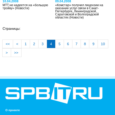
10.04.2008
09.04.2008
МТТ не надеется на «большую
«Комстар» получил лицензии на
тройку»
(Новости)
оказание услуг связи в Санкт-
Петербурге, Ленинградской,
Саратовской и Волгоградской
областях
(Новости)
Страницы:
<<
<
1
2
3
4
5
6
7
8
9
10
>
>>
О проекте