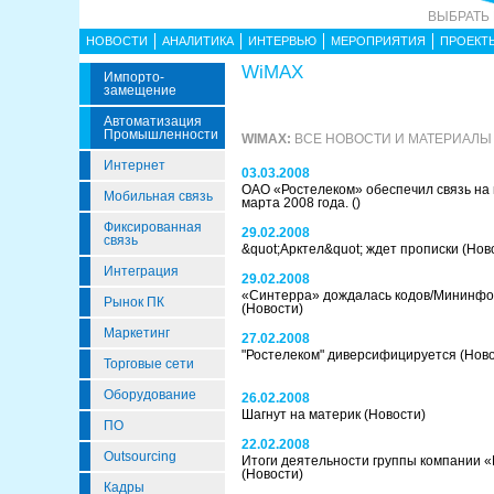
ВЫБРАТЬ
НОВОСТИ
АНАЛИТИКА
ИНТЕРВЬЮ
МЕРОПРИЯТИЯ
ПРОЕКТ
WiMAX
Импорто­
Замещение
Автоматизация
Промышленности
WIMAX:
ВСЕ НОВОСТИ И МАТЕРИАЛЫ
Интернет
03.03.2008
ОАО «Ростелеком» обеспечил связь на
Мобильная связь
марта 2008 года.
()
Фиксированная
29.02.2008
связь
&quot;Арктел&quot; ждет прописки
(Нов
Интеграция
29.02.2008
«Синтерра» дождалась кодов/Мининфо
Рынок ПК
(Новости)
Маркетинг
27.02.2008
"Ростелеком" диверсифицируется
(Нов
Торговые сети
Оборудование
26.02.2008
Шагнут на материк
(Новости)
ПО
22.02.2008
Outsourcing
Итоги деятельности группы компании «М
(Новости)
Кадры