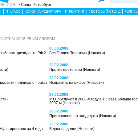
 РЕГИОН
> Санкт-Петербург
Ы
IT КЛАСС
КОЛОНКА РЕДАКТОРА
IT РЕЙТИНГ
ТЕСТОВЫЙ СТЕНД
РЕЛИЗ
 С ЭТИМ КЛЮЧЕВЫМ СЛОВОМ
03.03.2008
 выборах президента РФ 2
Без Голден Телекома
(Новости)
29.02.2008
ости)
Против претензий
(Новости)
28.02.2008
рмсвязи подписало приказ
Исправить на цифру
(Новости)
27.02.2008
ости)
МТТ обслужит в 2008-м году в 1,5 раза больше гос
2007-м
(Новости)
26.02.2008
Приглашение от кандидата
(Новости)
22.02.2008
ультирегион» за 4 года.
В долг на долги
(Новости)