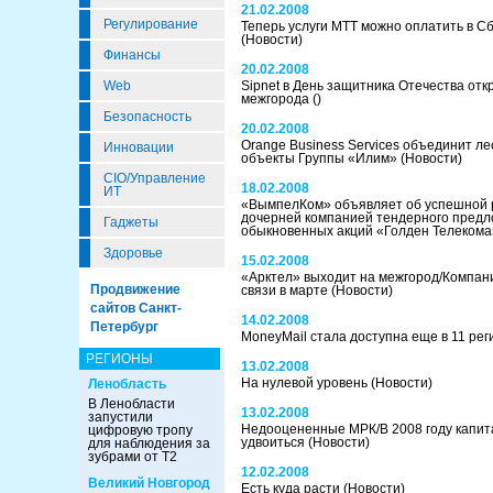
21.02.2008
Регулирование
Теперь услуги МТТ можно оплатить в С
(Новости)
Финансы
20.02.2008
Web
Sipnet в День защитника Отечества от
межгорода
()
Безопасность
20.02.2008
Orange Business Services объединит л
Инновации
объекты Группы «Илим»
(Новости)
CIO/Управление
18.02.2008
ИТ
«ВымпелКом» объявляет об успешной 
дочерней компанией тендерного предл
Гаджеты
обыкновенных акций «Голден Телеком
Здоровье
15.02.2008
«Арктел» выходит на межгород/Компани
Продвижение
связи в марте
(Новости)
сайтов Санкт-
14.02.2008
Петербург
MoneyMail стала доступна еще в 11 ре
РЕГИОНЫ
13.02.2008
На нулевой уровень
(Новости)
Ленобласть
В Ленобласти
13.02.2008
запустили
Недооцененные МРК/В 2008 году капит
цифровую тропу
удвоиться
(Новости)
для наблюдения за
зубрами от Т2
12.02.2008
Великий Новгород
Есть куда расти
(Новости)