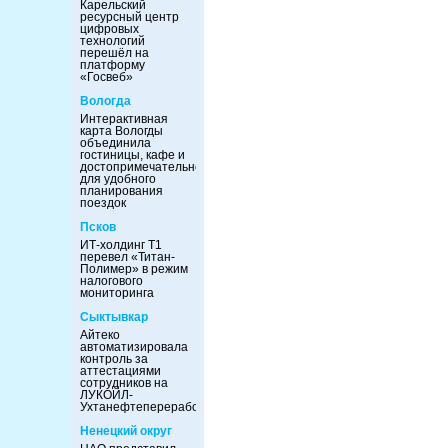
Карельский
ресурсный центр
цифровых
технологий
перешёл на
платформу
«Госвеб»
Вологда
Интерактивная
карта Вологды
объединила
гостиницы, кафе и
достопримечательности
для удобного
планирования
поездок
Псков
ИТ-холдинг Т1
перевел «Титан-
Полимер» в режим
налогового
мониторинга
Сыктывкар
Айтеко
автоматизировала
контроль за
аттестациями
сотрудников на
ЛУКОЙЛ-
Ухтанефтепереработка
Ненецкий округ