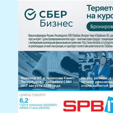
Новости ИТ и телекома Санкт-
Не сто резюме, а 
Петербурга – дайджест СМИ
почему рекоменд
на 7 августа 2026 года
стали валютой р
ЦИФРЫ ГОВОРЯТ
6,2
Гбит/с показала InfoWatch
ARMA Стена (NGFW)