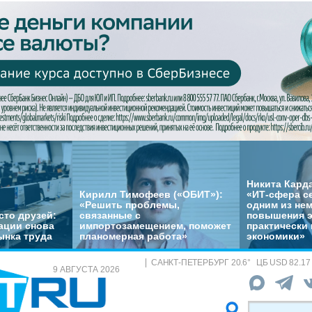
Никита Кард
Кирилл Тимофеев («ОБИТ»):
«ИТ-сфера с
«Решить проблемы,
одним из не
сто друзей:
связанные с
повышения 
ации снова
импортозамещением, поможет
практически 
ынка труда
планомерная работа»
экономики»
САНКТ-ПЕТЕРБУРГ
20.6
°
ЦБ
USD 82.17
9 АВГУСТА 2026