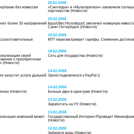
20.02.2008
бербанке без комиссии
«Синтерра» и «Мультирегион» заключили соглаш
партнерстве
(Новости)
20.02.2008
кроет более 30 направлений
&quot;ВестКолл&quot; увеличил номерную емкость
Санкт-Петербурге
(Новости)
19.02.2008
есозаготовительные
МТТ пересматривает тарифы. Снижение достига
18.02.2008
реализации своей
Сеть для государства
(Новости)
ожения о приобретении
а»
(Новости)
14.02.2008
я запустит услуги дальней
Sipnet подключился к PayPal
()
14.02.2008
гионах
(Новости)
Больше двух в одни руки
(Новости)
13.02.2008
Заработать на УУ
(Новости)
13.02.2008
ализация компаний может
Государственный Интернет/Проведет Мининформ
(Новости)
12.02.2008
Заберите коды
(Новости)