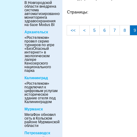
В Новгородской
области внедрена
система
Страницы:
автоматизированного
мониторинга
здравоохранения
на базе Modus BI
<<
<
5
6
7
8
9
Архангельск
«Ростелеком»
провел серию
турниров по игре
«БезОпасный
интернет» в
экологическом
лагере
Кенозерского
национального
парка
Калининград
«Ростелеком»
подключил к
цифровым услугам
историческое
здание отеля под
Калининградом
Мурманск
МегаФон обновил
сеть в Кольском
районе Мурманской
области
Петрозаводск