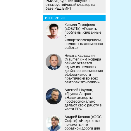
РМИАЦ Бурятии запустил
отказоустойчивый кластер на
базе РЕД ВИРТ
ИНТЕРВЬЮ
Кирилл Тимофеев
(«ОБИТ»): «Решить
проблемы, связанные
с
импортозамещением,
поможет планомерная
работа»
Никита Кардашин
(Naumen): «ИТ-сфера
сейчас остается
одним из немногих
драйверов повышения
эффективности
практически во всех
секторах экономики»
Алексей Наумов,
«Группа Астра»:
«Наши эксперты
профессионально
делают свою работу в
части PR»
Андрей Козлов («ЭОС
Софт»): «Надо четко
понимать, что
обратной дороги для