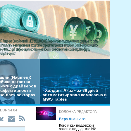
ашин (Naumen):
ейчас остается
многих драйверов
эффективности
«Холдинг Аква» за 36 дней
во всех секторах
автоматизировал комплаенс в
MWS Tables
 EUR 94.84
КОЛОНКА РЕДАКТОРА
Вера Ананьева
Кого и как поддержит
закон о поддержке ИИ.