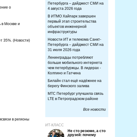
Петербурга – дайджест СМИ на
ение о
4 августа 2026 года
В ИТМО Хайпарк завершен
первый этап строительства
 в Москве и
объектов инженерной
инфраструктуры
Новости ИТ и телекома Санкт-
ет 35%.
(Новости)
Петербурга – дайджест СМИ на
31 июля 2026 года
Ленинградцы потребляют
больше мобильного интернета
чем петербуржцы. В лидерах -
Колпино и Гатчина
Билайн стал ещё надёжнее на
берегу Финского залива
МТС Петербург улучшила связь
LTE в Петроградском районе
Все новости
связи в регионы
ИТ-КЛАСС
Не сто резюме, а сто
друзей: почему