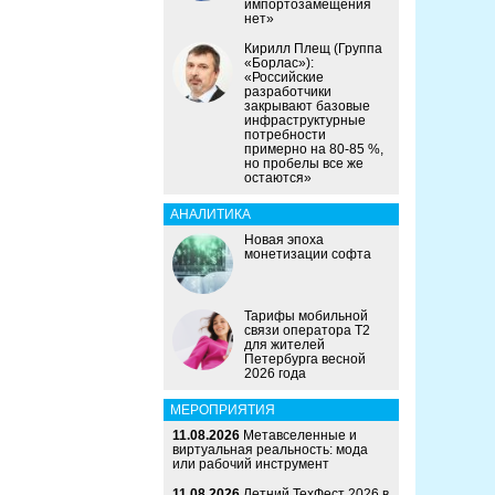
импортозамещения
нет»
Кирилл Плещ (Группа
«Борлас»):
«Российские
разработчики
закрывают базовые
инфраструктурные
потребности
примерно на 80-85 %,
но пробелы все же
остаются»
АНАЛИТИКА
Новая эпоха
монетизации софта
Тарифы мобильной
связи оператора Т2
для жителей
Петербурга весной
2026 года
МЕРОПРИЯТИЯ
11.08.2026
Метавселенные и
виртуальная реальность: мода
или рабочий инструмент
11.08.2026
Летний ТехФест 2026 в