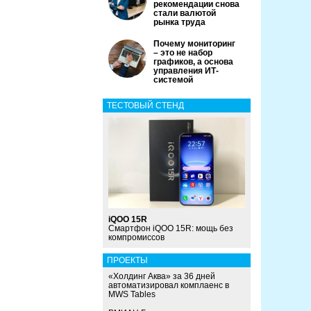
рекомендации снова
стали валютой
рынка труда
Почему мониторинг
– это не набор
графиков, а основа
управления ИТ-
системой
ТЕСТОВЫЙ СТЕНД
iQOO 15R
Смартфон iQOO 15R: мощь без
компромиссов
ПРОЕКТЫ
«Холдинг Аква» за 36 дней
автоматизировал комплаенс в
MWS Tables