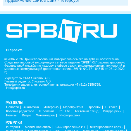
Прдовижение сайтов Санкт-Петербург
О проекте
© 2004-2026 При использовании материалов ссылка на spbit.ru обязательна
Средство массовой информации сетевое издание "SPBIT.RU" зарегистрировано
Федеральной службы по надзору в сфере связи, информационных технологий и
массовых коммуникаций (реестровая запись ЭЛ № ФС 77 - 84345 от 26.12.2022
г.).
Учредитель СМИ Янкевич А.В
Главный редактор Янкевич А.В
Телефон и адрес электронной почты редакции +7 (812) 7156798,
info@spbit.ru
РАЗДЕЛЫ
Новости
Аналитика
Интервью
Мероприятия
Проекты
IT класс
Колонка редактора
IT рейтинг
ICT Life
Тестовый стенд
Фигура речи
Релизы
Видео
Фотогалерея
Инфографика
РУБРИКИ
Интернет
Мобильная связь
CIO/Управление ИТ
Фиксированная связь
Интеграция
Безопасность
Веб
Рынок ПК
Маркетинг
Торговые сети