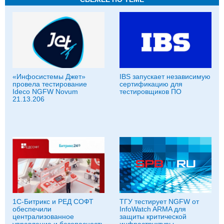
«Инфосистемы Джет»
IBS запускает независимую
провела тестирование
сертификацию для
Ideco NGFW Novum
тестировщиков ПО
21.13.206
1С-Битрикс и РЕД СОФТ
ТГУ тестирует NGFW от
обеспечили
InfoWatch ARMA для
централизованное
защиты критической
управление и безопасность
инфраструктуры