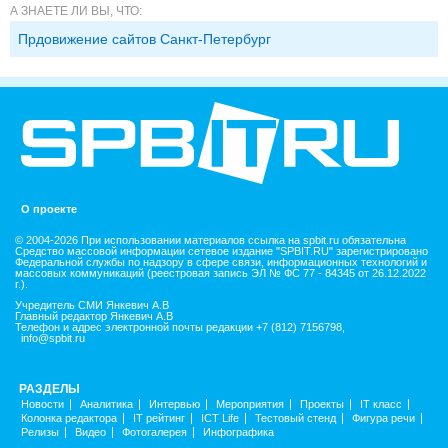
А ЗНАЕТЕ ЛИ ВЫ, ЧТО:
Прдовижение сайтов Санкт-Петербург
О проекте
© 2004-2026 При использовании материалов ссылка на spbit.ru обязательна
Средство массовой информации сетевое издание "SPBIT.RU" зарегистрировано
Федеральной службы по надзору в сфере связи, информационных технологий и
массовых коммуникаций (реестровая запись ЭЛ № ФС 77 - 84345 от 26.12.2022
г.).
Учредитель СМИ Янкевич А.В
Главный редактор Янкевич А.В
Телефон и адрес электронной почты редакции +7 (812) 7156798,
info@spbit.ru
РАЗДЕЛЫ
Новости
Аналитика
Интервью
Мероприятия
Проекты
IT класс
Колонка редактора
IT рейтинг
ICT Life
Тестовый стенд
Фигура речи
Релизы
Видео
Фотогалерея
Инфографика