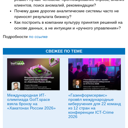
клиентов, поиск аномалий, рекомендации?
Почему даже дорогие аналитические системы часто не
приносят результата бизнесу?
Как построить в компании культуру принятия решений на
основе данных, а не интуиции и «ручного управления»?
Подробности
по ссылке
СВЕЖЕЕ ПО ТЕМЕ
Международная ИТ-
«Газинформсервис»
олимпиада GoIT.space
провёл международные
взяла бронзу на
киберучения для 22 команд
«Хакатонах России 2026»
из 12 стран на
конференции ICT-Crime
2026