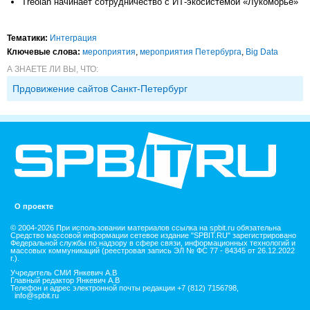
Treolan начинает сотрудничество с ИТ-экосистемой «Лукоморье»
Тематики:
Интеграция
Ключевые слова:
мероприятия
,
мероприятия Петербурга
,
Big Data
А ЗНАЕТЕ ЛИ ВЫ, ЧТО:
Прдовижение сайтов Санкт-Петербург
О проекте
© 2004-2026 При использовании материалов ссылка на spbit.ru обязательна
Средство массовой информации сетевое издание "SPBIT.RU" зарегистрировано
Федеральной службы по надзору в сфере связи, информационных технологий и
массовых коммуникаций (реестровая запись ЭЛ № ФС 77 - 84345 от 26.12.2022
г.).
Учредитель СМИ Янкевич А.В
Главный редактор Янкевич А.В
Телефон и адрес электронной почты редакции +7 (812) 7156798,
info@spbit.ru