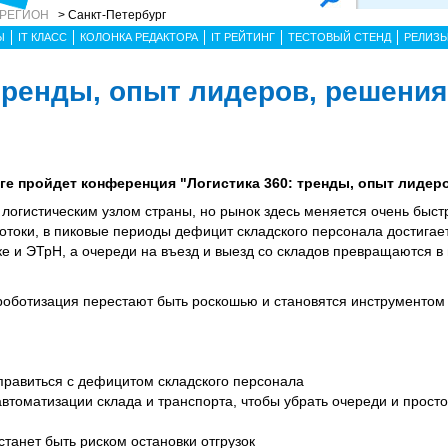
 РЕГИОН
> Санкт-Петербург
Ы
IT КЛАСС
КОЛОНКА РЕДАКТОРА
IT РЕЙТИНГ
ТЕСТОВЫЙ СТЕНД
РЕЛИЗ
тренды, опыт лидеров, решения.
рге пройдет конференция "Логистика 360: тренды, опыт лидер
логистическим узлом страны, но рынок здесь меняется очень быст
токи, в пиковые периоды дефицит складского персонала достигает
е и ЭТрН, а очереди на въезд и выезд со складов превращаются 
 роботизация перестают быть роскошью и становятся инструментом
равиться с дефицитом складского персонала
автоматизации склада и транспорта, чтобы убрать очереди и просто
танет быть риском остановки отгрузок