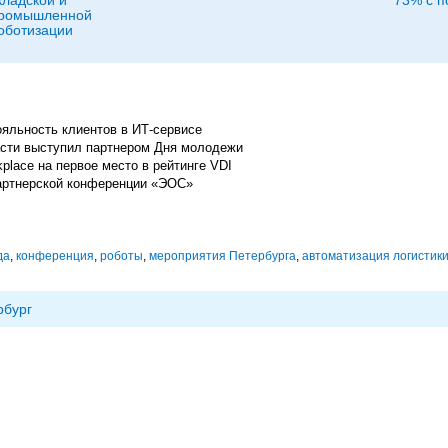
кладской и
73% с 
ромышленной
оботизации
ояльность клиентов в ИТ-сервисе
асти выступил партнером Дня молодежи
place на первое место в рейтинге VDI
артнерской конференции «ЭОС»
да
,
конференция
,
роботы
,
мероприятия Петербурга
,
автоматизация логистик
рбург