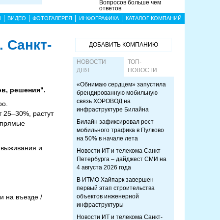
Вопросов больше чем
ответов
Ы
ВИДЕО
ФОТОГАЛЕРЕЯ
ИНФОГРАФИКА
КАТАЛОГ КОМПАНИЙ
 Санкт-
ДОБАВИТЬ КОМПАНИЮ
НОВОСТИ
ТОП-
ДНЯ
НОВОСТИ
«Обнимаю сердцем» запустила
ов, решения".
брендированную мобильную
связь ХОРОВОД на
ро.
инфраструктуре Билайна
 25–30%, растут
Билайн зафиксировал рост
в прямые
мобильного трафика в Пулково
на 50% в начале лета
 выживания и
Новости ИТ и телекома Санкт-
Петербурга – дайджест СМИ на
4 августа 2026 года
В ИТМО Хайпарк завершен
первый этап строительства
и на въезде /
объектов инженерной
инфраструктуры
Новости ИТ и телекома Санкт-