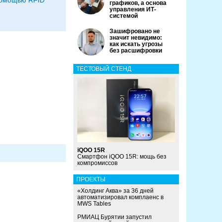
помощью RFID
графиков, а основа
управления ИТ-
системой
Зашифровано не
значит невидимо:
как искать угрозы
без расшифровки
ТЕСТОВЫЙ СТЕНД
и
iQOO 15R
Смартфон iQOO 15R: мощь без
компромиссов
ПРОЕКТЫ
«Холдинг Аква» за 36 дней
автоматизировал комплаенс в
MWS Tables
РМИАЦ Бурятии запустил