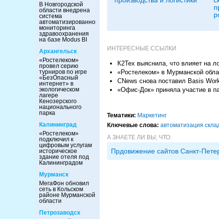
производства и логистики
с
В Новгородской
п
области внедрена
р
система
автоматизированного
мониторинга
здравоохранения
на базе Modus BI
ИНТЕРЕСНЫЕ ССЫЛКИ
Архангельск
«Ростелеком»
К2Тех выяснила, что влияет на л
провел серию
турниров по игре
«Ростелеком» в Мурманской обл
«БезОпасный
CNews снова поставил Basis Work
интернет» в
экологическом
«Офис-Док» приняла участие в п
лагере
Кенозерского
национального
парка
Тематики:
Маркетинг
Калининград
Ключевые слова:
автоматизация скла
«Ростелеком»
А ЗНАЕТЕ ЛИ ВЫ, ЧТО:
подключил к
цифровым услугам
Прдовижение сайтов Санкт-Пете
историческое
здание отеля под
Калининградом
Мурманск
МегаФон обновил
сеть в Кольском
районе Мурманской
области
Петрозаводск