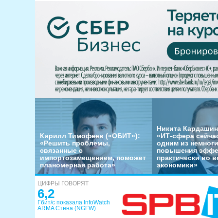
Никита Кардашин
Кирилл Тимофеев («ОБИТ»):
«ИТ-сфера сейча
«Решить проблемы,
одним из немног
связанные с
повышения эффе
импортозамещением, поможет
практически во в
планомерная работа»
экономики»
ЦИФРЫ ГОВОРЯТ
6,2
Гбит/с показала InfoWatch
ARMA Стена (NGFW)