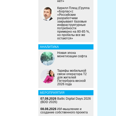
нет»
Кирилл Плещ (Группа
«Борлас»):
«Российские
разработчики
закрывают базовые
инфраструктурные
потребности
примерно на 80-85 %,
но пробелы все же
остаются»
АНАЛИТИКА
Новая эпоха
монетизации софта
Тарифы мобильной
связи оператора Т2
для жителей
Петербурга весной
2026 года
МЕРОПРИЯТИЯ
07.08.2026
Baltic Digital Days 2026
(BDD 2026)
08.08.2026
ИИ-мышление и
создание собственного проекта