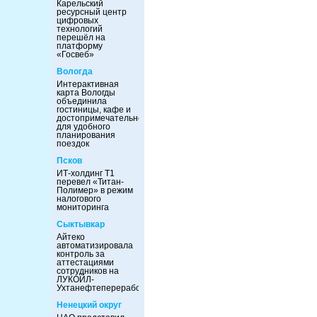
Карельский
ресурсный центр
цифровых
технологий
перешёл на
платформу
«Госвеб»
Вологда
Интерактивная
карта Вологды
объединила
гостиницы, кафе и
достопримечательности
для удобного
планирования
поездок
Псков
ИТ-холдинг Т1
перевел «Титан-
Полимер» в режим
налогового
мониторинга
Сыктывкар
Айтеко
автоматизировала
контроль за
аттестациями
сотрудников на
ЛУКОЙЛ-
Ухтанефтепереработка
Ненецкий округ