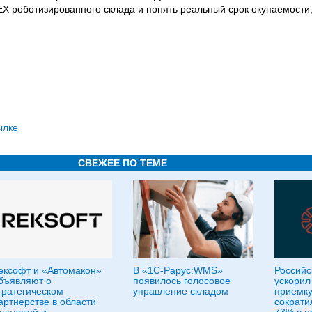
X роботизированного склада и понять реальный срок окупаемости,
ылке
СВЕЖЕЕ ПО ТЕМЕ
ексофт и «Автомакон»
В «1С-Рарус:WMS»
Российс
бъявляют о
появилось голосовое
ускорил
тратегическом
управление складом
приемку
артнерстве в области
сократи