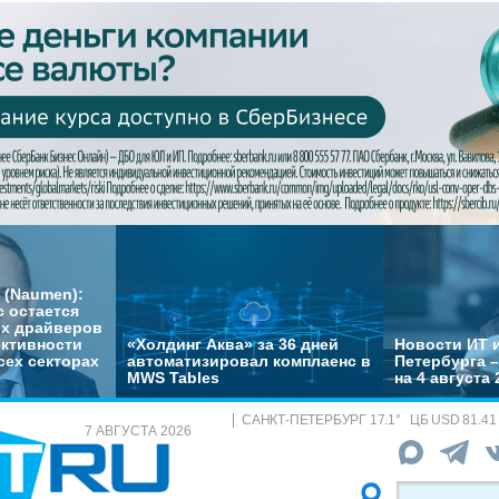
 (Naumen):
с остается
их драйверов
ктивности
«Холдинг Аква» за 36 дней
Новости ИТ и
сех секторах
автоматизировал комплаенс в
Петербурга 
MWS Tables
на 4 августа 
САНКТ-ПЕТЕРБУРГ
17.1
°
ЦБ
USD 81.41
7 АВГУСТА 2026