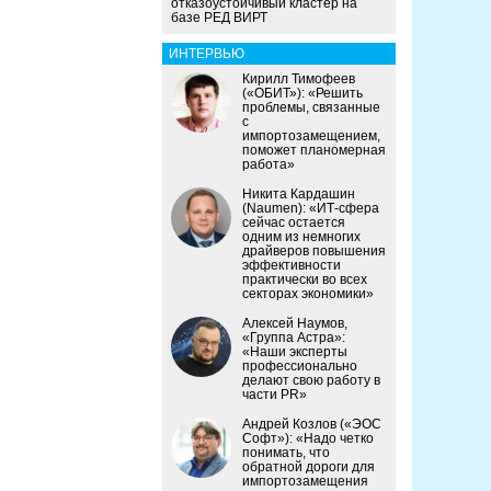
отказоустойчивый кластер на
базе РЕД ВИРТ
ИНТЕРВЬЮ
Кирилл Тимофеев
(«ОБИТ»): «Решить
проблемы, связанные
с
импортозамещением,
поможет планомерная
работа»
Никита Кардашин
(Naumen): «ИТ-сфера
сейчас остается
одним из немногих
драйверов повышения
эффективности
практически во всех
секторах экономики»
Алексей Наумов,
«Группа Астра»:
«Наши эксперты
профессионально
делают свою работу в
части PR»
Андрей Козлов («ЭОС
Софт»): «Надо четко
понимать, что
обратной дороги для
импортозамещения