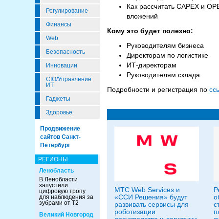
Как рассчитать CAPEX и OPE
Регулирование
вложений
Финансы
Кому это будет полезно:
Web
Руководителям бизнеса
Безопасность
Директорам по логистике
ИТ-директорам
Инновации
Руководителям склада
CIO/Управление
ИТ
Подробности и регистрация по
сс
Гаджеты
Здоровье
Продвижение
сайтов Санкт-
Петербург
РЕГИОНЫ
Ленобласть
В Ленобласти
запустили
МТС Web Services и
Р
цифровую тропу
«ССИ Решения» будут
о
для наблюдения за
зубрами от Т2
развивать сервисы для
с
роботизации
п
Великий Новгород