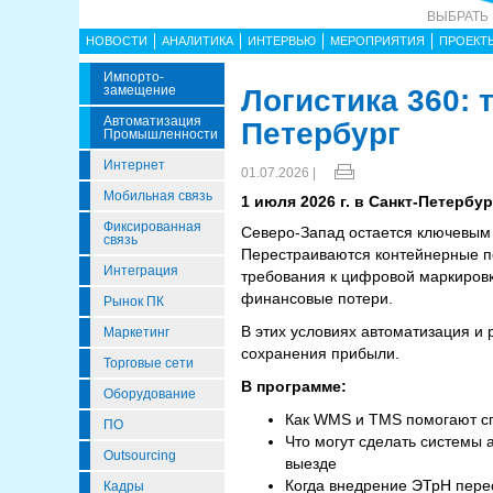
ВЫБРАТЬ
НОВОСТИ
АНАЛИТИКА
ИНТЕРВЬЮ
МЕРОПРИЯТИЯ
ПРОЕКТ
Импорто­
Замещение
Логистика 360: 
Автоматизация
Петербург
Промышленности
Интернет
01.07.2026 |
Мобильная связь
1 июля 2026 г. в Санкт-Петербу
Фиксированная
Северо-Запад остается ключевым 
связь
Перестраиваются контейнерные по
Интеграция
требования к цифровой маркировк
финансовые потери.
Рынок ПК
В этих условиях автоматизация и
Маркетинг
сохранения прибыли.
Торговые сети
В программе:
Оборудование
Как WMS и TMS помогают сп
ПО
Что могут сделать системы 
Outsourcing
выезде
Когда внедрение ЭТрН перес
Кадры